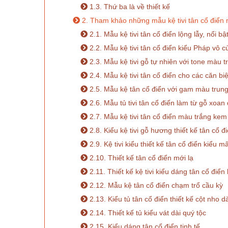
1.3. Thứ ba là về thiết kế
2. Tham khảo những mẫu kệ tivi tân cổ điển 
2.1. Mẫu kệ tivi tân cổ điển lộng lẫy, nổi bậ
2.2. Mẫu kệ tivi tân cổ điển kiểu Pháp vô cù
2.3. Mẫu kệ tivi gỗ tự nhiên với tone màu 
2.4. Mẫu kệ tivi tân cổ điển cho các căn biệ
2.5. Mẫu kệ tân cổ điển với gam màu trung
2.6. Mẫu tủ tivi tân cổ điển làm từ gỗ xoa
2.7. Mẫu kệ tivi tân cổ điển màu trắng ke
2.8. Kiểu kệ tivi gỗ hương thiết kế tân cổ 
2.9. Kệ tivi kiểu thiết kế tân cổ điển kiểu 
2.10. Thiết kế tân cổ điển mới lạ
2.11. Thiết kế kệ tivi kiểu dáng tân cổ điển
2.12. Mẫu kệ tân cổ điển chạm trổ cầu kỳ
2.13. Kiểu tủ tân cổ điển thiết kế cột nho dà
2.14. Thiết kế tủ kiểu vát dài quý tộc
2.15. Kiểu dáng tân cổ điển tinh tế