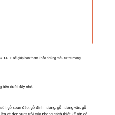
IUONGTUDEP sẽ giúp bạn tham khảo những mẫu tủ tivi mang
ng bên dưới đây nhé.
 sồi, gỗ xoan đào, gỗ đinh hương, gỗ hương vân, gỗ
 lên vẻ đẹp vượt trội của phong cách thiết kế tân cổ