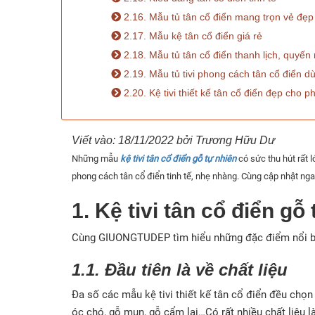
2.16. Mẫu tủ tân cổ điển mang trọn vẻ đẹp 
2.17. Mẫu kệ tân cổ điển giá rẻ
2.18. Mẫu tủ tân cổ điển thanh lịch, quyến
2.19. Mẫu tủ tivi phong cách tân cổ điển 
2.20. Kệ tivi thiết kế tân cổ điển đẹp cho 
Viết vào: 18/11/2022 bởi Trương Hữu Dư
Những mẫu
kệ tivi tân cổ điển gỗ tự nhiên
có sức thu hút rất 
phong cách tân cổ điển tinh tế, nhẹ nhàng. Cùng cập nhật ng
1. Kệ tivi tân cổ điển gỗ
Cùng GIUONGTUDEP tìm hiểu những đặc điểm nổi b
1.1. Đầu tiên là về chất liệu
Đa số các mẫu kệ tivi thiết kế tân cổ điển đều chọn
óc chó, gỗ mun, gỗ cẩm lai…Có rất nhiều chất liệu là