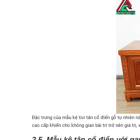
Đặc trưng của mẫu kệ tivi tân cổ điển gỗ tự nhiên n
cao cấp khiến cho không gian bài trí trở nên giá trị
2.5. Mẫu kệ tân cổ điển với g