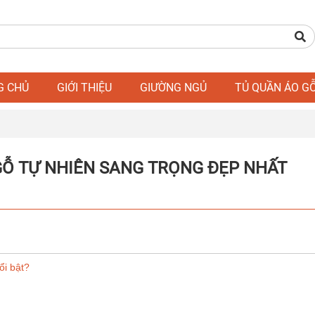
G CHỦ
GIỚI THIỆU
GIƯỜNG NGỦ
TỦ QUẦN ÁO G
 GỖ TỰ NHIÊN SANG TRỌNG ĐẸP NHẤT
ổi bật?