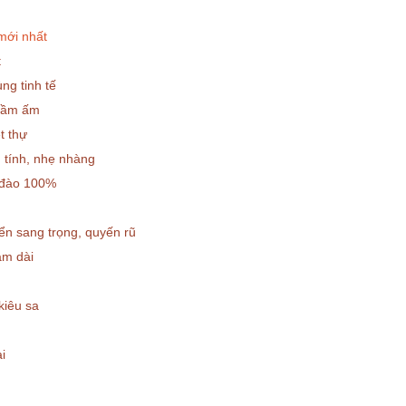
mới nhất
t
ng tinh tế
trầm ấm
t thự
 tính, nhẹ nhàng
n đào 100%
m
điển sang trọng, quyến rũ
mâm dài
 kiêu sa
i