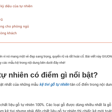
kỳ diệu của tự nhiên
 rũ
dùng cho phòng ngủ
phòng khách
lớn vì nó mang một vẻ đẹp sang trọng, quyến rũ và rất hoài cổ. Bài viết này G
ay các mẫu kệ trong nội dung bên dưới đây nhé!
 tự nhiên có điểm gì nổi bật?
ật nhất của những mẫu
kệ tivi gỗ tự nhiên
tân cổ điển trong nội du
 chất liệu gỗ tự nhiên 100%. Các loại gỗ được dùng nhiều nhất là gỗ
m kệ tivi nhưng phải đến chất liệu gỗ tự nhiên thì chiếc kệ mới toát