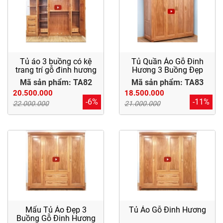
Tủ
Rượu
Tủ
Kệ
Thờ
Tủ áo 3 buồng có kệ
Tủ Quần Áo Gỗ Đinh
trang trí gỗ đinh hương
Hương 3 Buồng Đẹp
Mã sản phẩm: TA82
Mã sản phẩm: TA83
Nội
20.500.000
18.500.000
Thất
-6%
-11%
22.000.000
21.000.000
Văn
Phòng
Sản
Phẩm
Khác
Giới
Thiệu
Mẩu Tủ Áo Đẹp 3
Tủ Áo Gỗ Đinh Hương
Buồng Gỗ Đinh Hương