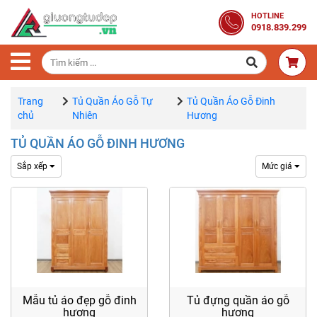
Trang
HOTLINE
0918.839.299
Chủ
Combo
Phòng
Ngủ
Trang
Tủ Quần Áo Gỗ Tự
Tủ Quần Áo Gỗ Đinh
chủ
Nhiên
Hương
Giường
TỦ QUẦN ÁO GỖ ĐINH HƯƠNG
Gỗ
Sắp xếp
Mức giá
Tủ
Quần
Áo
Gỗ
Tự
Nhiên
Bàn
Mẫu tủ áo đẹp gỗ đinh
Tủ đựng quần áo gỗ
hương
hương
Trang