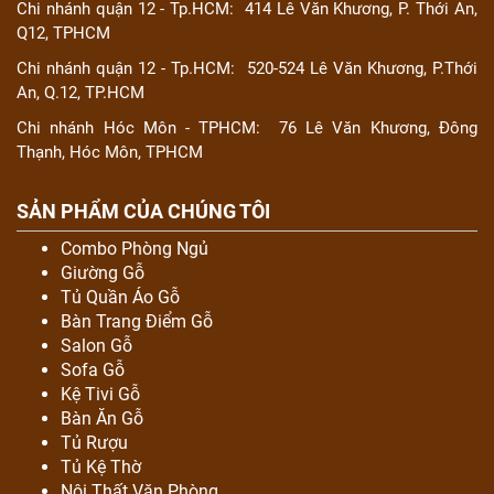
hương 100%
Chi nhánh quận 12 - Tp.HCM:
414 Lê Văn Khương, P. Thới An,
Q12, TPHCM
5.2. Tủ phải phù hợp với nội thất căn phòng
5.3. Chọn kích thước dựa trên diện tích phòng
Chi nhánh quận 12 - Tp.HCM:
520-524 Lê Văn Khương, P.Thới
An, Q.12, TP.HCM
ngủ và nhu cầu sử dụng
5.4. Chọn lựa theo kết cấu bên trong của tủ
Chi nhánh Hóc Môn - TPHCM:
76 Lê Văn Khương, Đông
Thạnh, Hóc Môn, TPHCM
quần áo
6. Hướng dẫn lắp đặt, sử dụng và vệ sinh tủ tủ
SẢN PHẨM CỦA CHÚNG TÔI
quần áo gỗ đinh hương
6.1. Cách lắp đặt, bố trí
Combo Phòng Ngủ
Giường Gỗ
6.2. Cách sử dụng tủ áo gỗ đinh hương
Tủ Quần Áo Gỗ
6.3. Cách vệ sinh tủ quần áo gỗ đinh hương
Bàn Trang Điểm Gỗ
7. Mua tủ quần áo gỗ đinh hương ở đâu đảm bảo
Salon Gỗ
chất lượng và bền đẹp?
Sofa Gỗ
Kệ Tivi Gỗ
Bàn Ăn Gỗ
Tủ quần áo gỗ đinh hương
là một món đồ nội thất cao cao cấp
Tủ Rượu
mà nhiều người mong muốn được sở hữu. Với chất gỗ quý
Tủ Kệ Thờ
Nội Thất Văn Phòng
thượng hạng có độ bền vượt thời gian, màu sắc đẹp mắt, vân