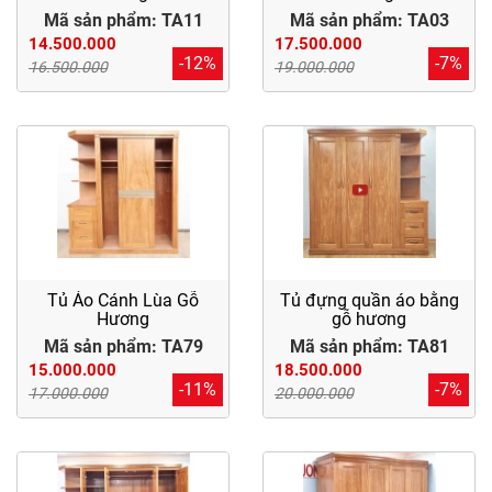
Điểm
Mã sản phẩm: TA11
Mã sản phẩm: TA03
Gỗ
14.500.000
17.500.000
-12%
-7%
16.500.000
19.000.000
Nệm
Bàn
Ăn
Kệ
Tivi
Gỗ
Tủ Áo Cánh Lùa Gỗ
Tủ đựng quần áo bằng
Hương
gỗ hương
Salon
Mã sản phẩm: TA79
Mã sản phẩm: TA81
Gỗ
15.000.000
18.500.000
-11%
-7%
17.000.000
20.000.000
Sofa
Gỗ