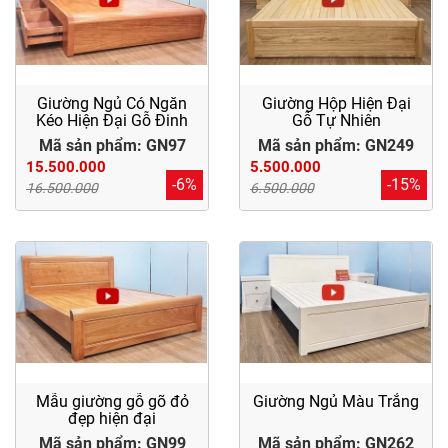
Tủ
Rượu
Tủ
Kệ
Giường Ngủ Có Ngăn
Giường Hộp Hiện Đại
Kéo Hiện Đại Gỗ Đinh
Gỗ Tự Nhiên
Thờ
Hương
Mã sản phẩm: GN97
Mã sản phẩm: GN249
15.500.000
5.500.000
Nội
-6%
-15%
16.500.000
6.500.000
Thất
Văn
Phòng
Sản
Phẩm
Khác
Giới
Mẫu giường gỗ gõ đỏ
Giường Ngủ Màu Trắng
Thiệu
đẹp hiện đại
Mã sản phẩm: GN99
Mã sản phẩm: GN262