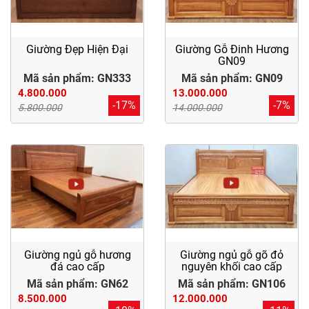
Giường Đẹp Hiện Đại
Giường Gỗ Đinh Hương
GN09
Mã sản phẩm: GN333
Mã sản phẩm: GN09
4.800.000
13.000.000
-17%
-7%
5.800.000
14.000.000
Giường ngủ gỗ hương
Giường ngủ gỗ gõ đỏ
đá cao cấp
nguyên khối cao cấp
Mã sản phẩm: GN62
Mã sản phẩm: GN106
8.500.000
12.000.000