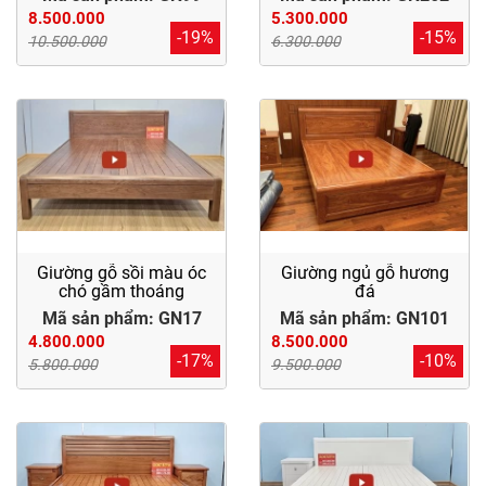
Dự
8.500.000
5.300.000
Án
-19%
-15%
10.500.000
6.300.000
Kiến
Thức
Liên
Hệ
Giường gỗ sồi màu óc
Giường ngủ gỗ hương
chó gầm thoáng
đá
Mã sản phẩm: GN17
Mã sản phẩm: GN101
4.800.000
8.500.000
-17%
-10%
5.800.000
9.500.000