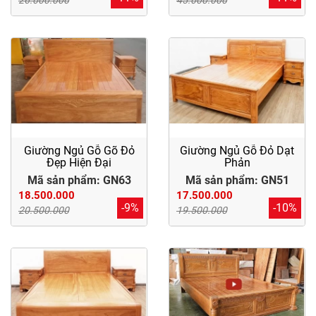
26.000.000
45.000.000
Giường Ngủ Gỗ Gõ Đỏ
Giường Ngủ Gỗ Đỏ Dạt
Đẹp Hiện Đại
Phản
Mã sản phẩm: GN63
Mã sản phẩm: GN51
18.500.000
17.500.000
-9%
-10%
20.500.000
19.500.000