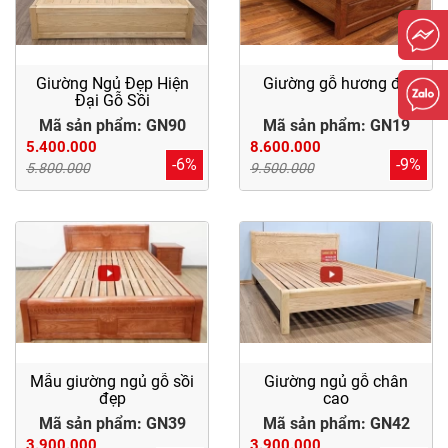
Giường Ngủ Đẹp Hiện
Giường gỗ hương đá
Đại Gỗ Sồi
Mã sản phẩm: GN90
Mã sản phẩm: GN19
5.400.000
8.600.000
-6%
-9%
5.800.000
9.500.000
Mẫu giường ngủ gỗ sồi
Giường ngủ gỗ chân
đẹp
cao
Mã sản phẩm: GN39
Mã sản phẩm: GN42
3.900.000
3.900.000