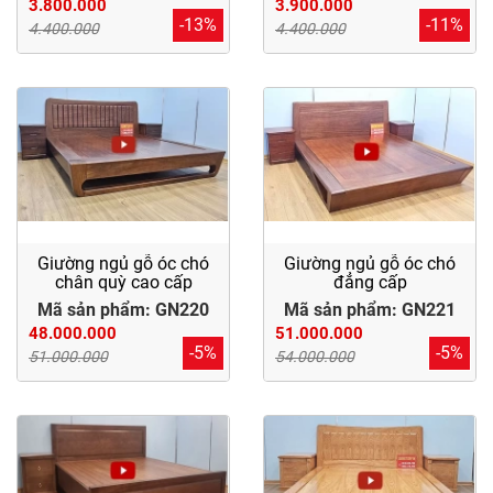
3.800.000
3.900.000
-13%
-11%
4.400.000
4.400.000
Giường ngủ gỗ óc chó
Giường ngủ gỗ óc chó
chân quỳ cao cấp
đẳng cấp
Mã sản phẩm: GN220
Mã sản phẩm: GN221
48.000.000
51.000.000
-5%
-5%
51.000.000
54.000.000