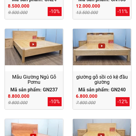
Điểm
8.500.000
12.000.000
-10%
-11%
Gỗ
9.500.000
13.500.000
Nệm
Bàn
Ăn
Kệ
Tivi
Mẫu Giường Ngủ Gỗ
giường gỗ sồi có kệ đầu
Gỗ
Pơmu
giường
Mã sản phẩm: GN237
Mã sản phẩm: GN240
Salon
8.800.000
6.800.000
Gỗ
-10%
-12%
9.800.000
7.800.000
Sofa
Gỗ