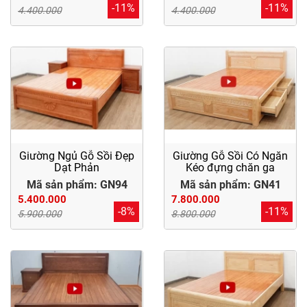
-11%
-11%
4.400.000
4.400.000
Giường Ngủ Gỗ Sồi Đẹp
Giường Gỗ Sồi Có Ngăn
Dạt Phản
Kéo đựng chăn ga
Mã sản phẩm: GN94
Mã sản phẩm: GN41
5.400.000
7.800.000
-8%
-11%
5.900.000
8.800.000