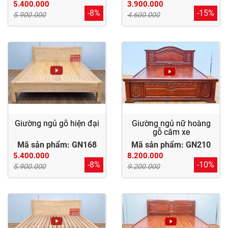
5.400.000
3.900.000
-8%
-15%
5.900.000
4.600.000
Giường ngủ gỗ hiện đại
Giường ngủ nữ hoàng
gỗ căm xe
Mã sản phẩm: GN168
Mã sản phẩm: GN210
5.400.000
8.200.000
-8%
-10%
5.900.000
9.200.000