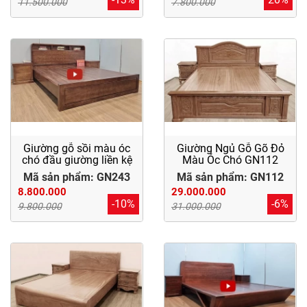
11.500.000
7.800.000
Giường gỗ sồi màu óc
Giường Ngủ Gỗ Gõ Đỏ
chó đầu giường liền kệ
Màu Óc Chó GN112
Mã sản phẩm: GN243
Mã sản phẩm: GN112
8.800.000
29.000.000
-10%
-6%
9.800.000
31.000.000