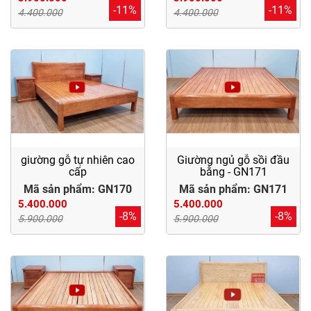
-11%
-11%
4.400.000
4.400.000
giường gỗ tự nhiên cao
Giường ngủ gỗ sồi đầu
cấp
bằng - GN171
Mã sản phẩm: GN170
Mã sản phẩm: GN171
5.400.000
5.400.000
-8%
-8%
5.900.000
5.900.000