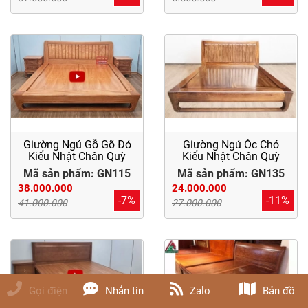
Giường Ngủ Gỗ Gõ Đỏ
Giường Ngủ Óc Chó
Kiểu Nhật Chân Quỳ
Kiểu Nhật Chân Quỳ
Mã sản phẩm: GN115
Mã sản phẩm: GN135
38.000.000
24.000.000
-7%
-11%
41.000.000
27.000.000
Gọi điện
Nhắn tin
Zalo
Bản đồ