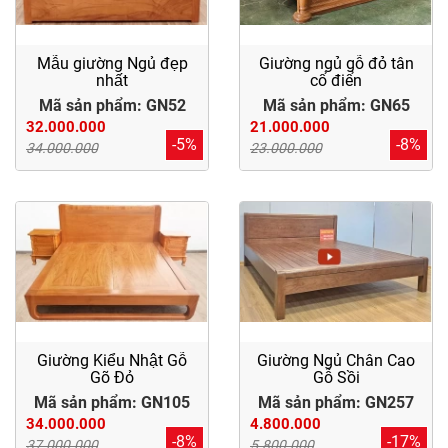
Mẫu giường Ngủ đẹp
Giường ngủ gỗ đỏ tân
nhất
cổ điển
Mã sản phẩm: GN52
Mã sản phẩm: GN65
32.000.000
21.000.000
-5%
-8%
34.000.000
23.000.000
Giường Kiểu Nhật Gỗ
Giường Ngủ Chân Cao
Gõ Đỏ
Gỗ Sồi
Mã sản phẩm: GN105
Mã sản phẩm: GN257
34.000.000
4.800.000
-8%
-17%
37.000.000
5.800.000