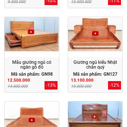
-10%
-11%
9.500.000
13.500.000
Mẫu giường ngủ có
Giường ngủ kiểu Nhật
ngăn gỗ đỏ
chân quỳ
Mã sản phẩm: GN98
Mã sản phẩm: GN127
12.500.000
13.100.000
-13%
-12%
14.500.000
15.000.000