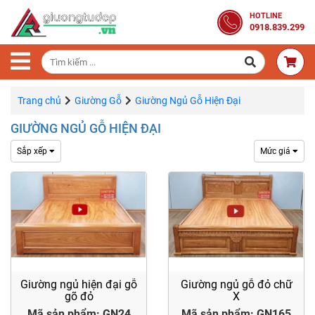
Trang
HOTLINE
0918.839.299
Chủ
Combo
Phòng
Ngủ
Trang chủ
Giường Gỗ
Giường Ngủ Gỗ Hiện Đại
GIƯỜNG NGỦ GỖ HIỆN ĐẠI
Giường
Gỗ
Sắp xếp
Mức giá
Tủ
Quần
Áo
Gỗ
Tự
Nhiên
Giường ngủ hiện đại gỗ
Giường ngủ gỗ đỏ chữ
gõ đỏ
X
Bàn
Trang
Mã sản phẩm: GN24
Mã sản phẩm: GN165