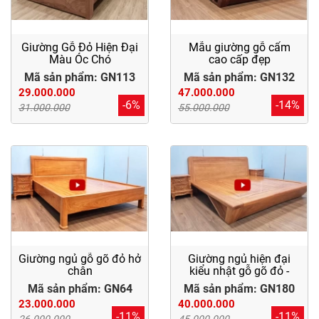
Giường Gỗ Đỏ Hiện Đại
Mẫu giường gỗ cẩm
Màu Óc Chó
cao cấp đẹp
Mã sản phẩm: GN113
Mã sản phẩm: GN132
29.000.000
47.000.000
-6%
-14%
31.000.000
55.000.000
Giường ngủ gỗ gõ đỏ hở
Giường ngủ hiện đại
chân
kiểu nhật gỗ gõ đỏ -
GN180
Mã sản phẩm: GN64
Mã sản phẩm: GN180
23.000.000
40.000.000
-11%
-11%