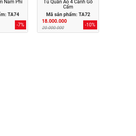
m Nam Phi
Tủ Quần Áo 4 Cánh Gỗ
Cẩm
ẩm: TA74
Mã sản phẩm: TA72
18.000.000
-7%
-10%
20.000.000