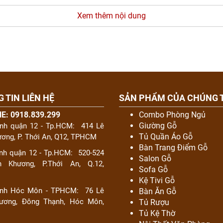
Xem thêm nội dung
 TIN LIÊN HỆ
SẢN PHẨM CỦA CHÚNG 
E: 0918.839.299
Combo Phòng Ngủ
Giường Gỗ
ánh quận 12 - Tp.HCM:
414 Lê
Tủ Quần Áo Gỗ
ơng, P. Thới An, Q12, TPHCM
Bàn Trang Điểm Gỗ
nh quận 12 - Tp.HCM:
520-524
Salon Gỗ
 Khương, P.Thới An, Q.12,
Sofa Gỗ
M
Kệ Tivi Gỗ
ánh Hóc Môn - TPHCM:
76 Lê
Bàn Ăn Gỗ
ương, Đông Thạnh, Hóc Môn,
Tủ Rượu
Tủ Kệ Thờ