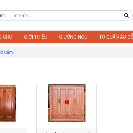
hẩm
G CHỦ
GIỚI THIỆU
GIƯỜNG NGỦ
TỦ QUẦN ÁO G
Gỗ Cẩm