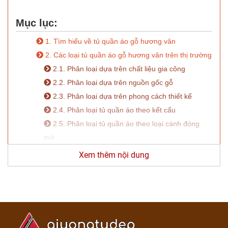
Tủ
Rượu
Mục lục:
Tủ
1. Tìm hiểu về tủ quần áo gỗ hương vân
Kệ
2. Các loại tủ quần áo gỗ hương vân trên thị trường
Thờ
2.1. Phân loại dựa trên chất liệu gia công
2.2. Phân loại dựa trên nguồn gốc gỗ
Nội
2.3. Phân loại dựa trên phong cách thiết kế
Thất
Văn
2.4. Phân loại tủ quần áo theo kết cấu
Phòng
2.5. Phân loại tủ quần áo theo loại cánh đóng
mở
Sản
2.6. Phân loại tủ quần áo theo kích cỡ bên
Xem thêm nội dung
Phẩm
ngoài
Khác
3. Tại sao tủ quần áo gỗ hương vân được nhiều
người yêu thích?
Giới
Thiệu
3.1. Mẫu mã đẹp
3.2. Độ bền vượt thời gian