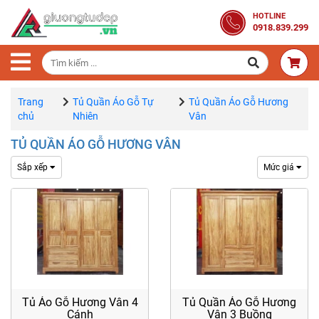
Trang
HOTLINE
0918.839.299
Chủ
Combo
Phòng
Ngủ
Trang
Tủ Quần Áo Gỗ Tự
Tủ Quần Áo Gỗ Hương
chủ
Nhiên
Vân
Giường
TỦ QUẦN ÁO GỖ HƯƠNG VÂN
Gỗ
Sắp xếp
Mức giá
Tủ
Quần
Áo
Gỗ
Tự
Nhiên
Bàn
Tủ Áo Gỗ Hương Vân 4
Tủ Quần Áo Gỗ Hương
Cánh
Vân 3 Buồng
Trang