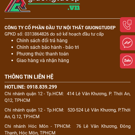
Dự
3.3. Cứng cáp và chịu lực tốt
Án
3.4. Tốt cho sức khỏe
3.5. Cho trải nghiệm sử dụng tuyệt vời
Kiến
CÔNG TY CỔ PHẦN ĐẦU TƯ NỘI THẤT GIUONGTUDEP
4. Top mẫu tủ quần áo gỗ hương vân hot nhất hiện
Thức
GPKD số: 0313864826 do sở kế hoạch đầu tư cấp
nay
Chính sách đổi trả hàng
4.1. Tủ gỗ hương vân TA34
Liên
Chính sách bảo hành - bảo trì
Hệ
4.2. Tủ áo gỗ hương vân TA35
Phương thức thanh toán
Giao hàng và nhận hàng
4.3. Tủ gỗ hương vân TA36
5. Kinh nghiệm chọn mua tủ quần áo gỗ hương vân
THÔNG TIN LIÊN HỆ
5.1. Xem xét bố cục không gian phòng ngủ
5.2. Chọn lựa kích thước phù hợp
HOTLINE: 0918.839.299
5.3. Cân nhắc chức năng của tủ áo
Chi nhánh quận 12 - Tp.HCM:
414 Lê Văn Khương, P. Thới An,
Q12, TPHCM
5.4. Chọn tủ quần áo theo giá thành
5.5. Mua tại nơi uy tín
Chi nhánh quận 12 - Tp.HCM:
520-524 Lê Văn Khương, P.Thới
An, Q.12, TP.HCM
6. Tham khảo thêm những mẫu tủ quần áo gỗ
hương vân đẹp xuất sắc nhất
Chi nhánh Hóc Môn - TPHCM:
76 Lê Văn Khương, Đông
Thạnh, Hóc Môn, TPHCM
6.1. Mẫu tủ quần áo 6 cánh 2 tầng gỗ hương