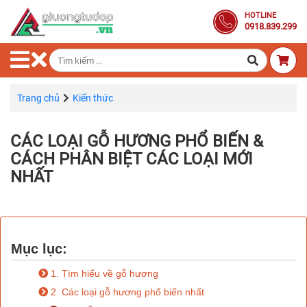
Trang
HOTLINE
0918.839.299
Chủ
Combo
Phòng
Ngủ
Trang chủ
Kiến thức
Giường
CÁC LOẠI GỖ HƯƠNG PHỔ BIẾN &
Gỗ
CÁCH PHÂN BIỆT CÁC LOẠI MỚI
NHẤT
Tủ
Quần
Áo
Gỗ
Tự
Mục lục:
Nhiên
1. Tìm hiểu về gỗ hương
Bàn
2. Các loại gỗ hương phổ biến nhất
Trang