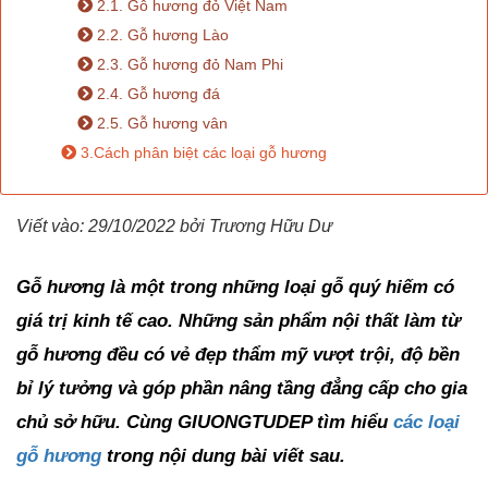
2.1. Gỗ hương đỏ Việt Nam
Điểm
2.2. Gỗ hương Lào
Gỗ
2.3. Gỗ hương đỏ Nam Phi
2.4. Gỗ hương đá
Nệm
2.5. Gỗ hương vân
Bàn
3.Cách phân biệt các loại gỗ hương
Ăn
Viết vào: 29/10/2022 bởi Trương Hữu Dư
Kệ
Tivi
Gỗ
Gỗ hương là một trong những loại gỗ quý hiếm có 
giá trị kinh tế cao. Những sản phẩm nội thất làm từ 
Salon
gỗ hương đều có vẻ đẹp thẩm mỹ vượt trội, độ bền 
Gỗ
bỉ lý tưởng và góp phần nâng tầng đẳng cấp cho gia 
Sofa
chủ sở hữu. Cùng GIUONGTUDEP tìm hiểu 
các loại 
Gỗ
gỗ hương
 trong nội dung bài viết sau. 