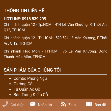
THÔNG TIN LIÊN HỆ
HOTLINE: 0918.839.299
Chi nhánh quận 12 - Tp.HCM:
414 Lê Văn Khương, P. Thới An,
Q12, TPHCM
Chi nhánh quận 12 - Tp.HCM:
520-524 Lê Văn Khương, P.Thới
An, Q.12, TP.HCM
Chi nhánh Hóc Môn - TPHCM:
76 Lê Văn Khương, Đông
Thạnh, Hóc Môn, TPHCM
SẢN PHẨM CỦA CHÚNG TÔI
Combo Phòng Ngủ
Giường Gỗ
Tủ Quần Áo Gỗ
Bàn Trang Điểm Gỗ
Salon Gỗ
Gọi điện
Nhắn tin
Zalo
Bản đồ
Sofa Gỗ