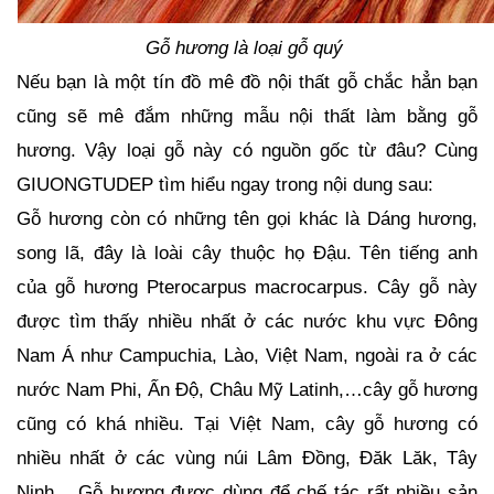
Dự
Án
Gỗ hương là loại gỗ quý 
Nếu bạn là một tín đồ mê đồ nội thất gỗ chắc hẳn bạn 
Kiến
Thức
cũng sẽ mê đắm những mẫu nội thất làm bằng gỗ 
hương. Vậy loại gỗ này có nguồn gốc từ đâu? Cùng 
Liên
GIUONGTUDEP tìm hiểu ngay trong nội dung sau: 
Hệ
Gỗ hương còn có những tên gọi khác là Dáng hương, 
song lã, đây là loài cây thuộc họ Đậu. Tên tiếng anh 
của gỗ hương Pterocarpus macrocarpus. Cây gỗ này 
được tìm thấy nhiều nhất ở các nước khu vực Đông 
Nam Á như Campuchia, Lào, Việt Nam, ngoài ra ở các 
nước Nam Phi, Ấn Độ, Châu Mỹ Latinh,…cây gỗ hương 
cũng có khá nhiều. Tại Việt Nam, cây gỗ hương có 
nhiều nhất ở các vùng núi Lâm Đồng, Đăk Lăk, Tây 
Ninh,…Gỗ hương được dùng để chế tác rất nhiều sản 