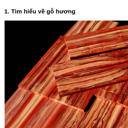
Tủ
Rượu
1. Tìm hiểu về gỗ hương
Tủ
Kệ
Thờ
Nội
Thất
Văn
Phòng
Sản
Phẩm
Khác
Giới
Thiệu