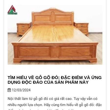
TÌM HIỂU VỀ GỖ GÕ ĐỎ: ĐẶC ĐIỂM VÀ ỨNG
DỤNG ĐỘC ĐÁO CỦA SẢN PHẨM NÀY
12/03/2024
Nội thất làm từ gỗ gõ đỏ có giá rất cao. Tuy vậy vẫn có
nhiều người lựa chọn. Hãy cùng tìm hiểu về gỗ gõ đỏ: đặc