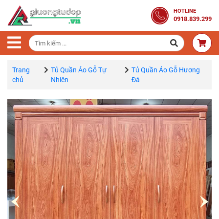
Trang
HOTLINE
0918.839.299
Chủ
Combo
Phòng
Ngủ
Trang
Tủ Quần Áo Gỗ Tự
Tủ Quần Áo Gỗ Hương
chủ
Nhiên
Đá
Giường
Gỗ
Tủ
Quần
Áo
Gỗ
Tự
Nhiên
Bàn
Trang