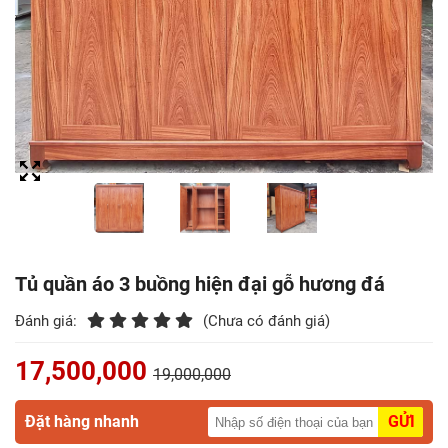
Điểm
Gỗ
Nệm
Bàn
Ăn
Kệ
Tivi
Gỗ
Tủ quần áo 3 buồng hiện đại gỗ hương đá
Salon
Đánh giá:
(Chưa có đánh giá)
Gỗ
17,500,000
19,000,000
Sofa
Gỗ
Đặt hàng nhanh
GỬI