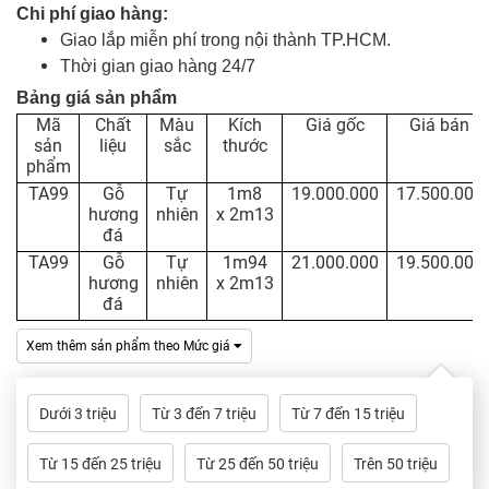
Dự
Chi phí giao hàng:
Án
Giao lắp miễn phí trong nội thành TP.HCM.
Thời gian giao hàng 24/7
Kiến
Bảng giá sản phẩm
Thức
Mã
Chất
Màu
Kích
Giá gốc
Giá bán
sản
liệu
sắc
thước
phẩm
Liên
Hệ
TA99
Gỗ
Tự
1m8
19.000.000
17.500.000
hương
nhiên
x 2m13
đá
TA99
Gỗ
Tự
1m94
21.000.000
19.500.000
hương
nhiên
x 2m13
đá
Xem thêm sản phẩm theo Mức giá
Dưới 3 triệu
Từ 3 đến 7 triệu
Từ 7 đến 15 triệu
Từ 15 đến 25 triệu
Từ 25 đến 50 triệu
Trên 50 triệu