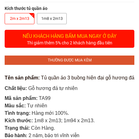
Tủ
Rượu
Kích thước tủ quần áo
2m x 2m13
1m8 x 2m13
Tủ
Kệ
NẾU KHÁCH HÀNG BẤM MUA NGAY Ở ĐÂY
Thờ
Thì giảm thêm 5% cho 2 khách hàng đầu tiên
Nội
Thất
THƯỜNG ĐƯỢC MUA KÈM
Văn
Phòng
Tên sản phẩm:
Tủ quần áo 3 buồng hiện đại gỗ hương đá
Chất liệu:
Gỗ hương đá tự nhiên
Sản
Phẩm
Mã sản phẩm:
TA99
Khác
Màu sắc:
Tự nhiên
Tình trạng:
Hàng mới 100%.
Giới
Kích thước:
1m8 x
2m13;
1m94 x 2m13
.
Thiệu
Trạng thái:
Còn Hàng.
Bảo hành:
2 năm, bảo trì vĩnh viễn