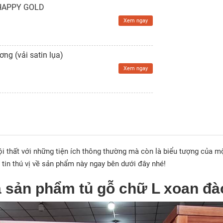
- HAPPY GOLD
Xem ngay
g (vải satin lụa)
Xem ngay
 thất với những tiện ích thông thường mà còn là biểu tượng của một
tin thú vị về sản phẩm này ngay bên dưới đây nhé!
a sản phẩm tủ gỗ chữ L xoan đà