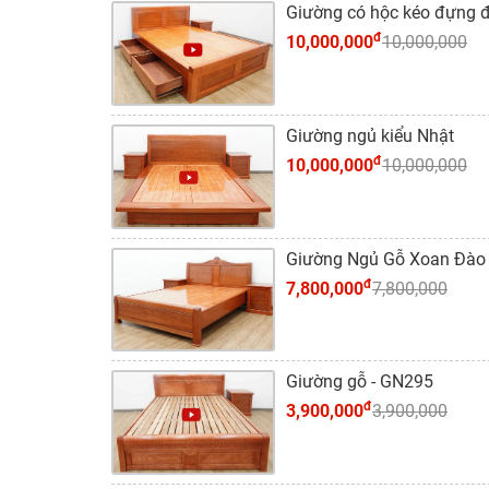
Giường có hộc kéo đựng 
đ
10,000,000
10,000,000
Giường ngủ kiểu Nhật
đ
10,000,000
10,000,000
Giường Ngủ Gỗ Xoan Đào
đ
7,800,000
7,800,000
Giường gỗ - GN295
đ
3,900,000
3,900,000