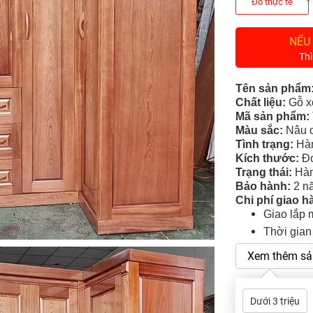
Đo thực tế
NẾU
Thì
Tên sản phẩm
Chất liệu:
Gỗ
x
Mã sản phẩm:
Màu sắc:
Nâu 
Tình tr
ạng
:
Hàn
Kích thước:
Đo
Trạng thái:
Hàn
Bảo hành:
2 nă
Chi phí giao h
Giao lắp 
Thời gian
Xem thêm sả
Dưới 3 triệu