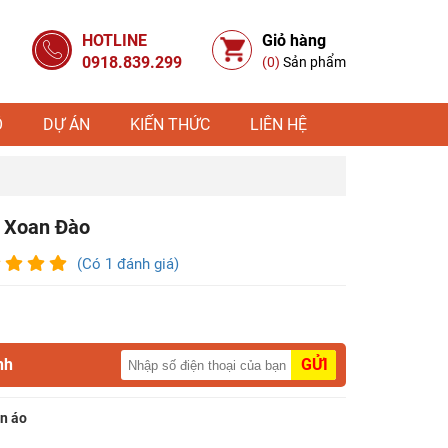
HOTLINE
Giỏ hàng
0918.839.299
(0)
Sản phẩm
Ỗ
DỰ ÁN
KIẾN THỨC
LIÊN HỆ
 Xoan Đào
(Có 1 đánh giá)
nh
GỬI
ần áo