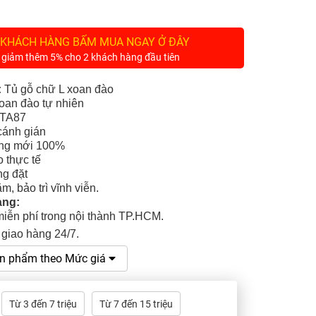
 KHÁCH HÀNG BẤM MUA NGAY Ở ĐÂY
 giảm thêm 5% cho 2 khách hàng đầu tiên
:
Tủ gỗ chữ L xoan đào
oan đào tự nhiên
TA87
cánh gián
g mới 100%
 thực tế
g đặt
m, bảo trì vĩnh viễn.
àng:
miễn phí trong nội thành TP.HCM.
 giao hàng 24/7
.
n phẩm theo Mức giá
Từ 3 đến 7 triệu
Từ 7 đến 15 triệu