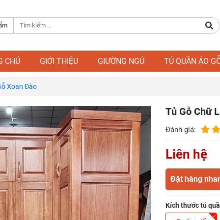
hẩm
G CHỦ
GIỚI THIỆU
GIƯỜNG NGỦ
TỦ QUẦN ÁO G
Gỗ Xoan Đào
Tủ Gỗ Chữ L
Đánh giá:
Liên hệ
Đặt hàng nha
Kích thước tủ qu