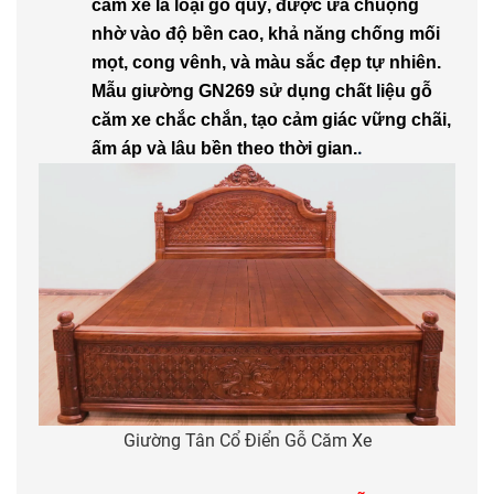
căm xe là loại gỗ quý, được ưa chuộng
nhờ vào độ bền cao, khả năng chống mối
mọt, cong vênh, và màu sắc đẹp tự nhiên.
Mẫu giường GN269 sử dụng chất liệu gỗ
căm xe chắc chắn, tạo cảm giác vững chãi,
.
ấm áp và lâu bền theo thời gian.
Giường Tân Cổ Điển Gỗ Căm Xe