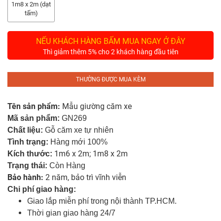
Tủ
1m8 x 2m (dạt
Rượu
tấm)
Tủ
NẾU KHÁCH HÀNG BẤM MUA NGAY Ở ĐÂY
Kệ
Thì giảm thêm 5% cho 2 khách hàng đầu tiên
Thờ
THƯỜNG ĐƯỢC MUA KÈM
Nội
Thất
Văn
Tên sản phẩm:
Mẫu giường căm xe
Phòng
Mã sản phẩm:
GN269
Chất liệu:
Gỗ căm xe tự nhiên
Sản
Tình trạng:
Hàng mới 100%
Phẩm
1m6 x 2m; 1m8 x 2m
Kích thước:
Khác
Trạng thái:
Còn Hàng
Bảo hành:
2 năm, bảo trì vĩnh viễn
Giới
Chi phí giao hàng:
Thiệu
Giao lắp miễn phí trong nội thành TP.HCM.
Thời gian giao hàng 24/7