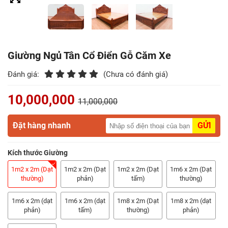
Điểm
Gỗ
Nệm
Giường Ngủ Tân Cổ Điển Gỗ Căm Xe
Bàn
Đánh giá:
(Chưa có đánh giá)
Ăn
10,000,000
11,000,000
Kệ
Tivi
Đặt hàng nhanh
GỬI
Gỗ
Kích thước Giường
Salon
Gỗ
1m2 x 2m (Dạt
1m2 x 2m (Dạt
1m2 x 2m (Dạt
1m6 x 2m (Dạt
thường)
phản)
tấm)
thường)
Sofa
1m6 x 2m (dạt
1m6 x 2m (dạt
1m8 x 2m (Dạt
1m8 x 2m (dạt
Gỗ
phản)
tấm)
thường)
phản)