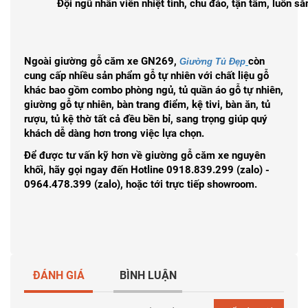
Đội ngũ nhân viên nhiệt tình, chu đáo, tận tâm, luôn s
Ngoài
giường gỗ căm xe GN269
,
còn
Giường Tủ Đẹp
cung cấp nhiều sản phẩm gỗ tự nhiên với chất liệu gỗ
khác bao gồm combo phòng ngủ, tủ quần áo gỗ tự nhiên,
giường gỗ tự nhiên, bàn trang điểm, kệ tivi, bàn ăn, tủ
rượu, tủ kệ thờ tất cả đều bền bỉ, sang trọng giúp quý
khách dễ dàng hơn trong việc lựa chọn.
Để được tư vấn kỹ hơn về giường gỗ căm xe nguyên
khối, hãy gọi ngay đến Hotline 0918.839.299 (zalo) -
0964.478.399 (zalo), hoặc tới trực tiếp showroom.
ĐÁNH GIÁ
BÌNH LUẬN