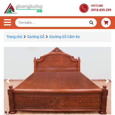
Trang
HOTLINE
0918.839.299
Chủ
Combo
Phòng
Ngủ
Trang chủ
Giường Gỗ
Giường Gỗ Căm Xe
Giường
Gỗ
Tủ
Quần
Áo
Gỗ
Tự
Nhiên
Bàn
Trang