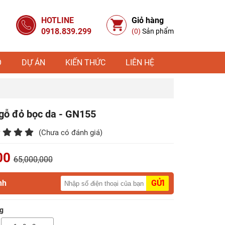
HOTLINE
Giỏ hàng
0918.839.299
(0)
Sản phẩm
Ỗ
DỰ ÁN
KIẾN THỨC
LIÊN HỆ
gỗ đỏ bọc da - GN155
(Chưa có đánh giá)
00
65,000,000
nh
GỬI
g