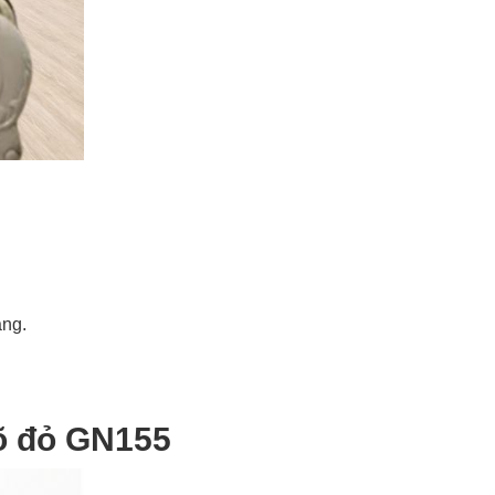
àng.
gõ đỏ GN155