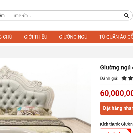
hẩm
G CHỦ
GIỚI THIỆU
GIƯỜNG NGỦ
TỦ QUẦN ÁO G
Giường ngủ 
Đánh giá:
60,000,0
Đặt hàng nha
Kích thước Giườn