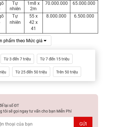
gõ
Tự
1m8 x
70.000.000
65.000.000
ỏ
nhiên
2m
gõ
Tự
55 x
8.000.000
6.500.000
ỏ
nhiên
42 x
41
n phẩm theo Mức giá
Từ 3 đến 7 triệu
Từ 7 đến 15 triệu
riệu
Từ 25 đến 50 triệu
Trên 50 triệu
ể lại số ĐT
 tôi sẽ gọi ngay tư vấn cho bạn Miễn Phí