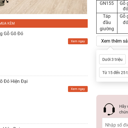
GN155
Gỗ 
đ
Táp
Gỗ 
đầu
đ
MUA KÈM
giường
ng Gỗ Gõ Đỏ
Xem thêm sả
Xem ngay
Dưới 3 triệu
Từ 15 đến 25 t
õ Đỏ Hiện Đại
Xem ngay
Hãy đ
chúng