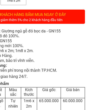
1m8 x 2m
 KHÁCH HÀNG BẤM MUA NGAY Ở ĐÂY
 giảm thêm 5% cho 2 khách hàng đầu tiên
Giường ngủ gỗ đỏ bọc da - GN155
:
õ đỏ 100%
.
GN155
g mới 100%.
6 x 2m; 1m8 x 2m.
 Hàng.
m, bảo trì vĩnh viễn.
àng:
miễn phí trong nội thành TP.HCM.
 giao hàng 24/7
.
 phẩm
t
Màu
Kích
Giá gốc
Giá bán
u
sắc
thước
gõ
Tự
1m6 x
65.000.000
60.000.000
ỏ
nhiên
2m