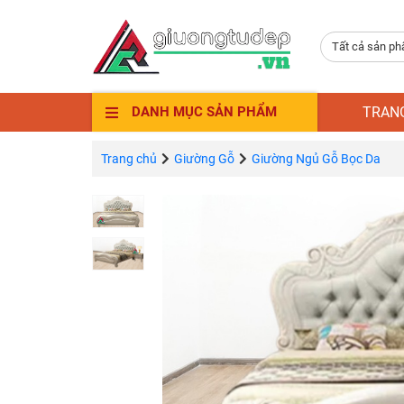
Tất cả sản p
TRAN
DANH MỤC SẢN PHẨM
Trang chủ
Giường Gỗ
Giường Ngủ Gỗ Bọc Da