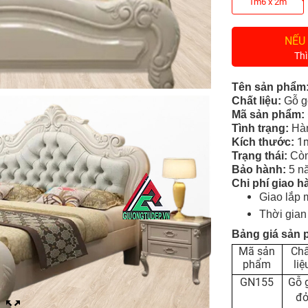
1m6 x 2m
NẾU
Thì
Tên sản phẩm
Chất liệu:
Gỗ
g
Mã sản phẩm:
Tình tr
ạng
:
Hàn
1m
Kích thước:
Trạng thái:
Còn
Bảo hành:
5 nă
Chi phí giao h
Giao lắp 
Thời gian
Bảng giá sản
Mã sản
Chấ
phẩm
liệ
GN155
Gỗ 
đ