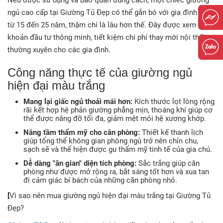
Nếu được sử dụng và bảo quản đúng cách, một chiếc giường
ngủ cao cấp tại Giường Tủ Đẹp có thể gắn bó với gia đình bạn
từ 15 đến 25 năm, thậm chí là lâu hơn thế
. Đây được xem là
khoản đầu tư thông minh, tiết kiệm chi phí thay mới nội thất
thường xuyên cho các gia đình
.
Công năng thực tế của giường ngủ
hiện đại màu trắng
Mang lại giấc ngủ thoải mái hơn:
Kích thước lọt lòng rộng
rãi kết hợp hệ phản giường phẳng mịn, thoáng khí giúp cơ
thể được nâng đỡ tối đa, giảm mệt mỏi hệ xương khớp
.
Nâng tầm thẩm mỹ cho căn phòng:
Thiết kế thanh lịch
giúp tổng thể không gian phòng ngủ trở nên chỉn chu,
sạch sẽ và thể hiện được gu thẩm mỹ tinh tế của gia chủ
.
Dễ dàng "ăn gian" diện tích phòng:
Sắc trắng giúp căn
phòng như được mở rộng ra, bắt sáng tốt hơn và xua tan
đi cảm giác bí bách của những căn phòng nhỏ
.
[
Vì sao nên mua giường ngủ hiện đại màu trắng tại Giường Tủ
Đẹp?