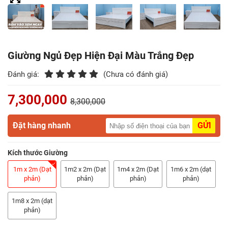
Điểm
Gỗ
Nệm
Giường Ngủ Đẹp Hiện Đại Màu Trắng Đẹp
Bàn
Đánh giá:
(Chưa có đánh giá)
Ăn
7,300,000
8,300,000
Kệ
Tivi
Đặt hàng nhanh
GỬI
Gỗ
Kích thước Giường
Salon
Gỗ
1m x 2m (Dạt
1m2 x 2m (Dạt
1m4 x 2m (Dạt
1m6 x 2m (dạt
phản)
phản)
phản)
phản)
Sofa
1m8 x 2m (dạt
Gỗ
phản)