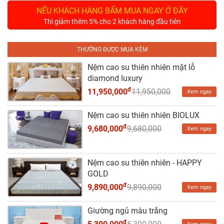
Tủ
NẾU KHÁCH HÀNG BẤM MUA NGAY Ở ĐÂY
Rượu
Thì giảm thêm 5% cho 2 khách hàng đầu tiên
Tủ
Kệ
THƯỜNG ĐƯỢC MUA KÈM
Thờ
Nệm cao su thiên nhiên mặt lỗ
diamond luxury
Nội
đ
11,950,000
11,950,000
Xem ngay
Thất
Văn
Nệm cao su thiên nhiên BIOLUX
Phòng
đ
9,680,000
9,680,000
Xem ngay
Sản
Phẩm
Nệm cao su thiên nhiên - HAPPY
Khác
GOLD
đ
9,890,000
9,890,000
Xem ngay
Giới
Thiệu
Giường ngủ màu trắng
đ