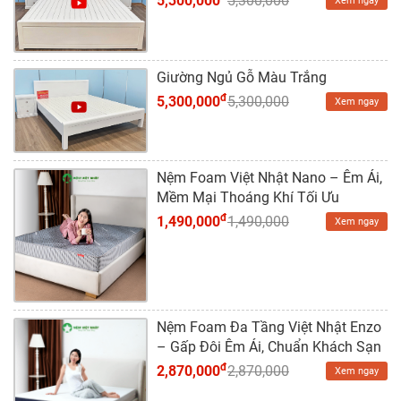
5,300,000
5,300,000
Xem ngay
Dự
Án
Kiến
Giường Ngủ Gỗ Màu Trắng
Thức
đ
5,300,000
5,300,000
Xem ngay
Liên
Hệ
Nệm Foam Việt Nhật Nano – Êm Ái,
Mềm Mại Thoáng Khí Tối Ưu
đ
1,490,000
1,490,000
Xem ngay
Nệm Foam Đa Tầng Việt Nhật Enzo
– Gấp Đôi Êm Ái, Chuẩn Khách Sạn
đ
2,870,000
2,870,000
Xem ngay