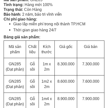
Tình tr
ạng
:
Hàng mới 100%
Trạng thái:
Còn Hàng
Bảo hành:
2 năm, bảo trì vĩnh viễn
Chi phí giao hàng:
Giao lắp miễn phí trong nội thành TP.HCM
Thời gian giao hàng 24/7
Bảng giá sản phẩm:
Mã sản
Chất
Kích
Giá gốc
Giá bán
phẩm
liệu
thước
GN285
Gỗ
1m x
8.300.000
7.300.000
(Dạt phản)
sồi
2m
GN285
Gỗ
1m2 x
8.600.000
7.600.000
(Dạt phản)
sồi
2m
GN285
Gỗ
1m4 x
8.900.000
7.900.000
(Dạt phản)
sồi
2m