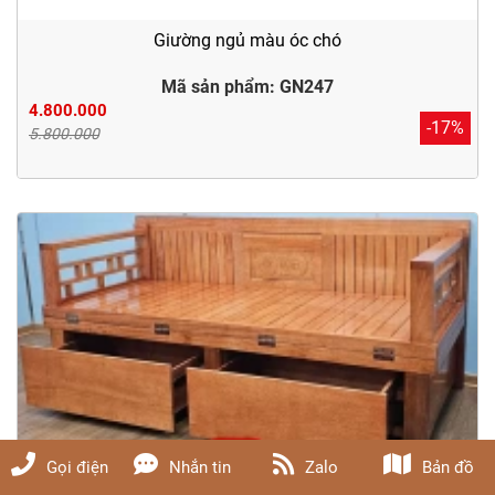
Giường ngủ màu óc chó
Mã sản phẩm: GN247
4.800.000
-17%
5.800.000
Gọi điện
Nhắn tin
Zalo
Bản đồ