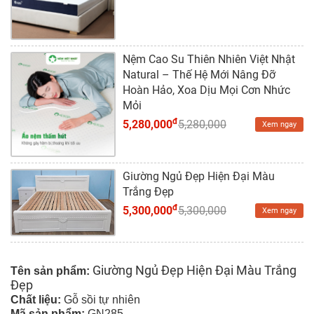
Nệm Cao Su Thiên Nhiên Việt Nhật
Natural – Thế Hệ Mới Nâng Đỡ
Hoàn Hảo, Xoa Dịu Mọi Cơn Nhức
Mỏi
đ
5,280,000
5,280,000
Xem ngay
Giường Ngủ Đẹp Hiện Đại Màu
Trắng Đẹp
đ
5,300,000
5,300,000
Xem ngay
Giường Ngủ Đẹp Hiện Đại Màu Trắng
Tên sản phẩm:
Đẹp
Chất liệu:
Gỗ sồi tự nhiên
Mã sản phẩm:
GN285