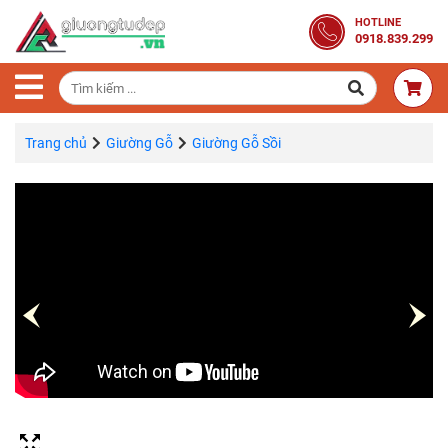
Trang
HOTLINE
0918.839.299
Chủ
Combo
Phòng
Ngủ
Trang chủ
Giường Gỗ
Giường Gỗ Sồi
Giường
Gỗ
Tủ
Quần
Áo
Gỗ
Tự
Nhiên
Bàn
Trang