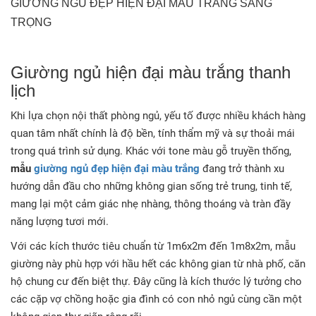
GIƯỜNG NGỦ ĐẸP HIỆN ĐẠI MÀU TRẮNG SANG
TRỌNG
Giường ngủ hiện đại màu trắng thanh
lịch
Khi lựa chọn nội thất phòng ngủ, yếu tố được nhiều khách hàng
quan tâm nhất chính là độ bền, tính thẩm mỹ và sự thoải mái
trong quá trình sử dụng
. Khác với tone màu gỗ truyền thống,
mẫu
giường ngủ đẹp hiện đại màu trắng
đang trở thành xu
hướng dẫn đầu cho những không gian sống trẻ trung, tinh tế,
mang lại một cảm giác nhẹ nhàng, thông thoáng và tràn đầy
năng lượng tươi mới
.
Với các kích thước tiêu chuẩn từ 1m6x2m đến 1m8x2m, mẫu
giường này phù hợp với hầu hết các không gian từ nhà phố, căn
hộ chung cư đến biệt thự
. Đây cũng là kích thước lý tưởng cho
các cặp vợ chồng hoặc gia đình có con nhỏ ngủ cùng cần một