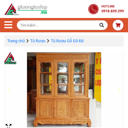
Trang
HOTLINE
0918.839.299
Chủ
Combo
Phòng
Ngủ
Trang chủ
Tủ Rượu
Tủ Rượu Gỗ Gõ Đỏ
Giường
Gỗ
Tủ
Quần
Áo
Gỗ
Tự
Nhiên
Bàn
Trang