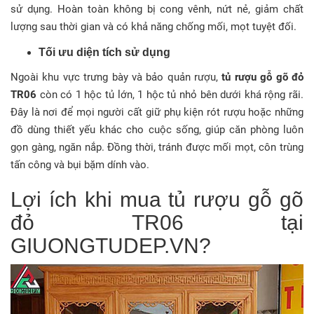
sử dụng. Hoàn toàn không bị cong vênh, nứt nẻ, giảm chất
lượng sau thời gian và có khả năng chống mối, mọt tuyệt đối.
Tối ưu diện tích sử dụng
Ngoài khu vực trưng bày và bảo quản rượu,
tủ rượu gỗ gõ đỏ
TR06
còn có 1 hộc tủ lớn, 1 hộc tủ nhỏ bên dưới khá rộng rãi.
Đây là nơi để mọi người cất giữ phụ kiện rót rượu hoặc những
đồ dùng thiết yếu khác cho cuộc sống, giúp căn phòng luôn
gọn gàng, ngăn nắp. Đồng thời, tránh được mối mọt, côn trùng
tấn công và bụi bặm dính vào.
Lợi ích khi mua tủ rượu gỗ gõ
đỏ TR06 tại
GIUONGTUDEP.VN?