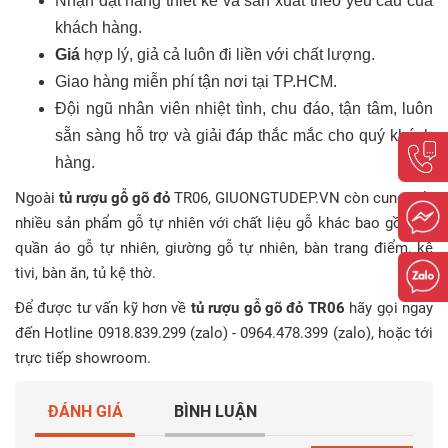
Nhận đặt hàng thiết kế và sản xuất theo yêu cầu của
khách hàng.
Giá
hợp lý, giả cả luôn đi liền với chất lượng.
Giao hàng miễn phí tận nơi tại TP.HCM.
Đội ngũ nhân viên nhiệt tình, chu đáo, tận tâm, luôn
sẵn sàng hỗ trợ và giải đáp thắc mắc cho quý khách
hàng.
Ngoài
tủ rượu gỗ gõ đỏ
TR06, GIUONGTUDEP.VN còn cung cấp
nhiều sản phẩm gỗ tự nhiên với chất liệu gỗ khác bao gồm tủ
quần áo gỗ tự nhiên, giường gỗ tự nhiên, bàn trang điểm, kệ
tivi, bàn ăn, tủ kệ thờ.
Để được tư vấn kỹ hơn về
tủ rượu gỗ gõ đỏ TR06
hãy gọi ngay
đến Hotline 0918.839.299 (zalo) - 0964.478.399 (zalo), hoặc tới
trực tiếp showroom.
ĐÁNH GIÁ
BÌNH LUẬN