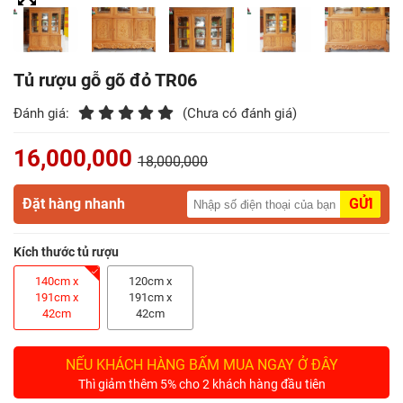
Điểm
Gỗ
Tủ rượu gỗ gõ đỏ TR06
Nệm
Đánh giá:
(Chưa có đánh giá)
Bàn
Ăn
16,000,000
18,000,000
Kệ
Đặt hàng nhanh
GỬI
Tivi
Gỗ
Kích thước tủ rượu
Salon
140cm x
120cm x
Gỗ
191cm x
191cm x
42cm
42cm
Sofa
Gỗ
NẾU KHÁCH HÀNG BẤM MUA NGAY Ở ĐÂY
Thì giảm thêm 5% cho 2 khách hàng đầu tiên