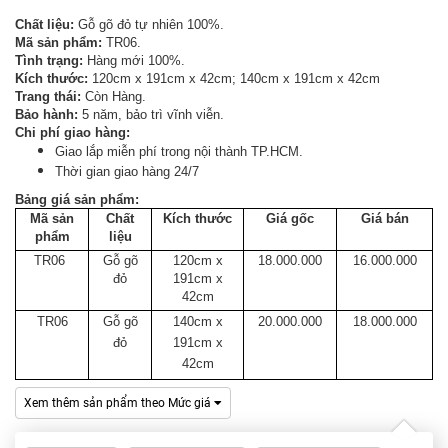
Tủ
Chất liệu:
Gỗ gõ đỏ tự nhiên 100%.
Rượu
Mã sản phẩm:
TR06.
Tình trạng:
Hàng mới 100%.
Tủ
Kích thước:
120cm x 191cm x 42cm;
140cm x 191cm x 42cm
Trang thái:
Còn Hàng.
Kệ
Bảo hành:
5 năm, bảo trì vĩnh viễn.
Thờ
Chi phí giao hàng:
Giao lắp miễn phí trong nội thành TP.HCM.
Nội
Thời gian giao hàng 24/7
Thất
Bảng giá sản phẩm:
Văn
Mã sản
Chất
Kích thước
Giá gốc
Giá bán
Phòng
phẩm
liệu
TR06
Gỗ gõ
120cm x
18.000.000
16.000.000
đỏ
191cm x
Sản
42cm
Phẩm
TR06
Gỗ gõ
140cm x
20.000.000
18.000.000
Khác
đỏ
191cm x
42cm
Giới
Thiệu
Xem thêm sản phẩm theo Mức giá