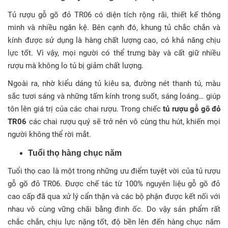
Tủ rượu gỗ gõ đỏ TR06 có diện tích rộng rãi, thiết kế thông
minh và nhiều ngăn kệ. Bên cạnh đó, khung tủ chắc chắn và
kính được sử dụng là hàng chất lượng cao, có khả năng chịu
lực tốt. Vì vậy, mọi người có thể trưng bày và cất giữ nhiều
rượu mà không lo tủ bị giảm chất lượng.
Ngoài ra, nhờ kiểu dáng tủ kiêu sa, đường nét thanh tú, màu
sắc tươi sáng và những tấm kính trong suốt, sáng loáng… giúp
tôn lên giá trị của các chai rượu. Trong chiếc
tủ rượu gỗ gõ đỏ
TR06
các chai rượu quý sẽ trở nên vô cùng thu hút, khiến mọi
người không thể rời mắt.
Tuổi thọ hàng chục năm
Tuổi thọ cao là một trong những ưu điểm tuyệt vời của tủ rượu
gỗ gõ đỏ TR06. Được chế tác từ 100% nguyên liệu gỗ gõ đỏ
cao cấp đã qua xử lý cẩn thận và các bộ phận được kết nối với
nhau vô cùng vững chãi bằng đinh ốc. Do vậy sản phẩm rất
chắc chắn, chịu lực nặng tốt, độ bền lên đến hàng chục năm