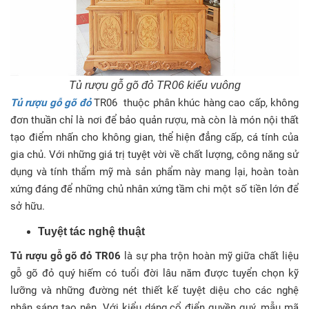
Tủ rượu gỗ gõ đỏ TR06 kiểu vuông
Tủ rượu gỗ gõ đỏ
TR06 thuộc phân khúc hàng cao cấp, không
đơn thuần chỉ là nơi để bảo quản rượu, mà còn là món nội thất
tạo điểm nhấn cho không gian, thể hiện đẳng cấp, cá tính của
gia chủ. Với những giá trị tuyệt vời về chất lượng, công năng sử
dụng và tính thẩm mỹ mà sản phẩm này mang lại, hoàn toàn
xứng đáng để những chủ nhân xứng tầm chi một số tiền lớn để
sở hữu.
Tuyệt tác nghệ thuật
Tủ rượu gỗ gõ đỏ TR06
là sự pha trộn hoàn mỹ giữa chất liệu
gỗ gõ đỏ quý hiếm có tuổi đời lâu năm được tuyển chọn kỹ
lưỡng và những đường nét thiết kế tuyệt diệu cho các nghệ
nhân sáng tạo nên. Với kiểu dáng cổ điển quyền quý, mẫu mã