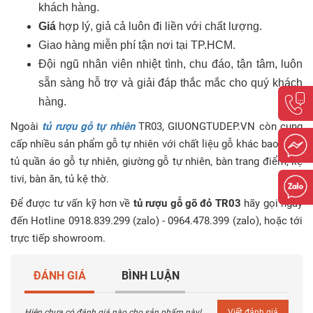
khách hàng.
Giá
hợp lý, giả cả luôn đi liền với chất lượng.
Giao hàng miễn phí tận nơi tại TP.HCM.
Đội ngũ nhân viên nhiệt tình, chu đáo, tận tâm, luôn
sẵn sàng hỗ trợ và giải đáp thắc mắc cho quý khách
hàng.
Ngoài
tủ rượu gỗ tự nhiên
TR03, GIUONGTUDEP.VN còn cung
cấp nhiều sản phẩm gỗ tự nhiên với chất liệu gỗ khác bao gồm
tủ quần áo gỗ tự nhiên, giường gỗ tự nhiên, bàn trang điểm, kệ
tivi, bàn ăn, tủ kệ thờ.
Để được tư vấn kỹ hơn về
tủ rượu gỗ gõ đỏ TR03
hãy gọi ngay
đến Hotline 0918.839.299 (zalo) - 0964.478.399 (zalo), hoặc tới
trực tiếp showroom.
ĐÁNH GIÁ
BÌNH LUẬN
Hiện chưa có đánh giá nào cho sản phẩm này!
Viết đánh giá