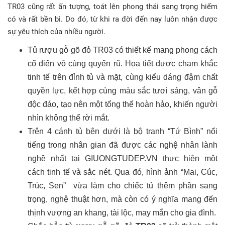
TR03 cũng rất ấn tượng, toát lên phong thái sang trọng hiếm
có và rất bền bì. Do đó, từ khi ra đời đến nay luôn nhận được
sự yêu thích của nhiều người.
Tủ rượu gỗ gõ đỏ TR03 có thiết kế mang phong cách
cổ điển vô cùng quyến rũ. Họa tiết được chạm khắc
tinh tế trên đỉnh tủ và mặt, cùng kiểu dáng đậm chất
quyền lực, kết hợp cùng màu sắc tươi sáng, vân gỗ
độc đáo, tạo nên một tổng thể hoàn hảo, khiến người
nhìn không thể rời mắt.
Trên 4 cánh tủ bên dưới là bộ tranh “Tứ Bình” nổi
tiếng trong nhân gian đã được các nghệ nhân lành
nghề nhất tại GIUONGTUDEP.VN thực hiện một
cách tinh tế và sắc nét. Qua đó, hình ảnh “Mai, Cúc,
Trúc, Sen” vừa làm cho chiếc tủ thêm phần sang
trọng, nghệ thuật hơn, mà còn có ý nghĩa mang đến
thịnh vượng an khang, tài lộc, may mắn cho gia đình.