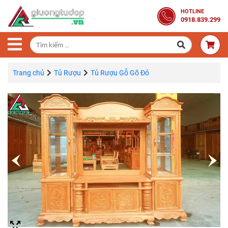
Trang
HOTLINE
0918.839.299
Chủ
Combo
Phòng
Ngủ
Trang chủ
Tủ Rượu
Tủ Rượu Gỗ Gõ Đỏ
Giường
Gỗ
Tủ
Quần
Áo
Gỗ
Tự
Nhiên
Bàn
Trang