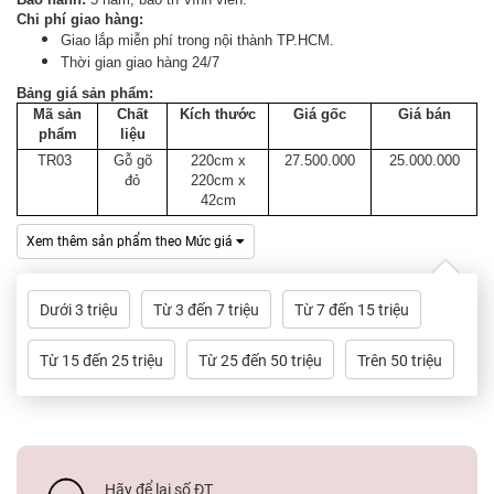
Tủ
Chi phí giao hàng:
Rượu
Giao lắp miễn phí trong nội thành TP.HCM.
Thời gian giao hàng 24/7
Tủ
Bảng giá sản phẩm:
Kệ
Mã sản
Chất
Kích thước
Giá gốc
Giá bán
Thờ
phẩm
liệu
TR03
Gỗ gõ
220cm x
27.500.000
25.000.000
đỏ
220cm x
Nội
42cm
Thất
Văn
Xem thêm sản phẩm theo Mức giá
Phòng
Dưới 3 triệu
Từ 3 đến 7 triệu
Từ 7 đến 15 triệu
Sản
Phẩm
Từ 15 đến 25 triệu
Từ 25 đến 50 triệu
Trên 50 triệu
Khác
Giới
Thiệu
Hãy để lại số ĐT