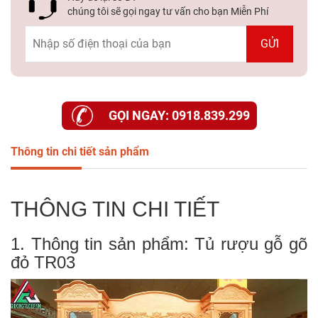
Dự
chúng tôi sẽ gọi ngay tư vấn cho bạn Miễn Phí
Án
Kiến
Thức
Liên
GỌI NGAY: 0918.839.299
Hệ
Thông tin chi tiết sản phẩm
THÔNG TIN CHI TIẾT
1. Thông tin sản phẩm: Tủ rượu gỗ gõ
đỏ TR03