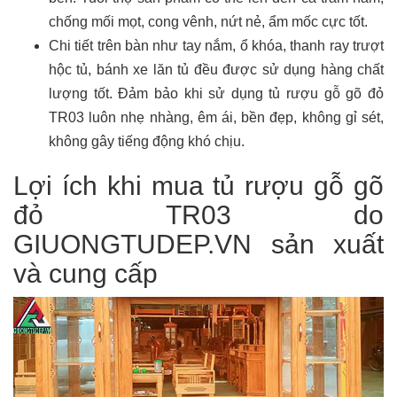
chống mối mọt, cong vênh, nứt nẻ, ẩm mốc cực tốt.
Chi tiết trên bàn như tay nắm, ổ khóa, thanh ray trượt
hộc tủ, bánh xe lăn tủ đều được sử dụng hàng chất
lượng tốt. Đảm bảo khi sử dụng tủ rượu gỗ gõ đỏ
TR03 luôn nhẹ nhàng, êm ái, bền đẹp, không gỉ sét,
không gây tiếng động khó chịu.
Lợi ích khi mua tủ rượu gỗ gõ
đỏ TR03 do
GIUONGTUDEP.VN sản xuất
và cung cấp