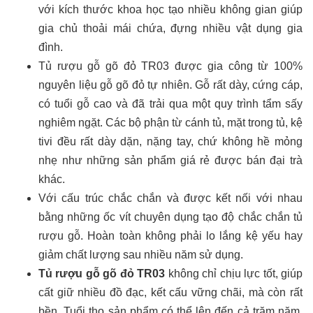
với kích thước khoa học tạo nhiều không gian giúp
gia chủ thoải mái chứa, đựng nhiều vật dụng gia
đình.
Tủ rượu gỗ gõ đỏ TR03 được gia công từ 100%
nguyên liệu gỗ gõ đỏ tự nhiên. Gỗ rất dày, cứng cáp,
có tuổi gỗ cao và đã trải qua một quy trình tẩm sấy
nghiêm ngặt. Các bộ phận từ cánh tủ, mặt trong tủ, kệ
tivi đều rất dày dặn, nặng tay, chứ không hề mỏng
nhẹ như những sản phẩm giá rẻ được bán đại trà
khác.
Với cấu trúc chắc chắn và được kết nối với nhau
bằng những ốc vít chuyên dụng tạo độ chắc chắn tủ
rượu gỗ. Hoàn toàn không phải lo lắng kệ yếu hay
giảm chất lượng sau nhiều năm sử dụng.
Tủ rượu gỗ gõ đỏ TR03
không chỉ chịu lực tốt, giúp
cất giữ nhiều đồ đạc, kết cấu vững chãi, mà còn rất
bền. Tuổi thọ sản phẩm có thể lên đến cả trăm năm,