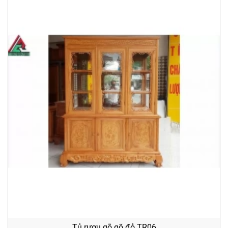
Tủ rượu gỗ gõ đỏ TR06