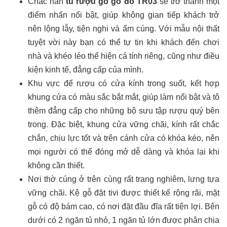
Chắc hẳn
tủ rượu gỗ gõ đỏ TR03
sẽ trở thành một
điểm nhấn nổi bật, giúp không gian tiếp khách trở
nên lộng lẫy, tiện nghi và ấm cúng. Với mẫu nội thất
tuyệt vời này bạn có thể tự tin khi khách đến chơi
nhà và khéo léo thể hiện cá tính riêng, cũng như điều
kiện kinh tế, đẳng cấp của mình.
Khu vực để rượu có cửa kính trong suốt, kết hợp
khung cửa có màu sắc bắt mắt, giúp làm nổi bật và tô
thêm đẳng cấp cho những bộ sưu tập rượu quý bên
trong. Đặc biệt, khung cửa vững chãi, kính rất chắc
chắn, chịu lực tốt và trên cánh cửa có khóa kéo, nên
mọi người có thể đóng mở dễ dàng và khóa lại khi
không cần thiết.
Nơi thờ cúng ở trên cùng rất trang nghiêm, lưng tựa
vững chãi. Kệ gỗ đặt tivi được thiết kế rộng rãi, mặt
gỗ có độ bám cao, có nơi đặt đầu đĩa rất tiện lợi. Bên
dưới có 2 ngăn tủ nhỏ, 1 ngăn tủ lớn được phân chia