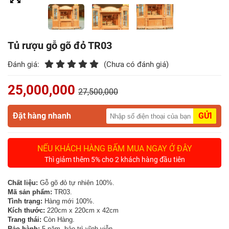
Điểm
Gỗ
Tủ rượu gỗ gõ đỏ TR03
Nệm
Đánh giá:
(Chưa có đánh giá)
Bàn
Ăn
25,000,000
27,500,000
Kệ
Đặt hàng nhanh
GỬI
Tivi
Gỗ
NẾU KHÁCH HÀNG BẤM MUA NGAY Ở ĐÂY
Salon
Thì giảm thêm 5% cho 2 khách hàng đầu tiên
Gỗ
Chất liệu:
Gỗ gõ đỏ tự nhiên 100%.
Mã sản phẩm:
TR03.
Sofa
Tình trạng:
Hàng mới 100%.
Gỗ
Kích thước:
220cm x 220cm x 42cm
Trang thái:
Còn Hàng.
Bảo hành:
5 năm, bảo trì vĩnh viễn.