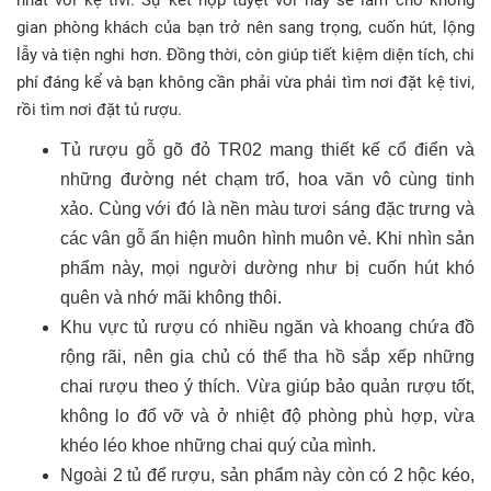
nhất với kệ tivi. Sự kết hợp tuyệt vời này sẽ làm cho không
gian phòng khách của bạn trở nên sang trọng, cuốn hút, lộng
lẫy và tiện nghi hơn. Đồng thời, còn giúp tiết kiệm diện tích, chi
phí đáng kể và bạn không cần phải vừa phải tìm nơi đặt kệ tivi,
rồi tìm nơi đặt tủ rượu.
Tủ rượu gỗ gõ đỏ TR02 mang thiết kế cổ điển và
những đường nét chạm trổ, hoa văn vô cùng tinh
xảo. Cùng với đó là nền màu tươi sáng đặc trưng và
các vân gỗ ẩn hiện muôn hình muôn vẻ. Khi nhìn sản
phẩm này, mọi người dường như bị cuốn hút khó
quên và nhớ mãi không thôi.
Khu vực tủ rượu có nhiều ngăn và khoang chứa đồ
rộng rãi, nên gia chủ có thể tha hồ sắp xếp những
chai rượu theo ý thích. Vừa giúp bảo quản rượu tốt,
không lo đổ vỡ và ở nhiệt độ phòng phù hợp, vừa
khéo léo khoe những chai quý của mình.
Ngoài 2 tủ để rượu, sản phẩm này còn có 2 hộc kéo,