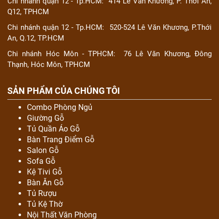
Chi nhánh quận 12 - Tp.HCM:
414 Lê Văn Khương, P. Thới An,
Q12, TPHCM
Chi nhánh quận 12 - Tp.HCM:
520-524 Lê Văn Khương, P.Thới
An, Q.12, TP.HCM
Chi nhánh Hóc Môn - TPHCM:
76 Lê Văn Khương, Đông
Thạnh, Hóc Môn, TPHCM
SẢN PHẨM CỦA CHÚNG TÔI
Combo Phòng Ngủ
Giường Gỗ
Tủ Quần Áo Gỗ
Bàn Trang Điểm Gỗ
Salon Gỗ
Sofa Gỗ
Kệ Tivi Gỗ
Bàn Ăn Gỗ
Tủ Rượu
Tủ Kệ Thờ
Nội Thất Văn Phòng