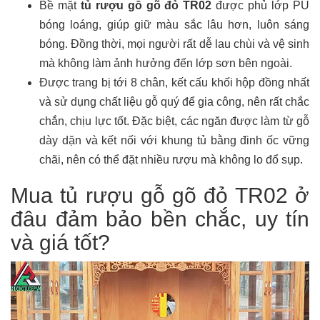
Bề mặt
tủ rượu gỗ gõ đỏ TR02
được phủ lớp PU
bóng loáng, giúp giữ màu sắc lâu hơn, luôn sáng
bóng. Đồng thời, mọi người rất dễ lau chùi và vệ sinh
mà không làm ảnh hưởng đến lớp sơn bên ngoài.
Được trang bị tới 8 chân, kết cấu khối hộp đồng nhất
và sử dụng chất liệu gỗ quý để gia công, nên rất chắc
chắn, chịu lực tốt. Đặc biệt, các ngăn được làm từ gỗ
dày dặn và kết nối với khung tủ bằng đinh ốc vững
chãi, nên có thể đặt nhiều rượu mà không lo đổ sụp.
Mua tủ rượu gỗ gõ đỏ TR02 ở
đâu đảm bảo bền chắc, uy tín
và giá tốt?