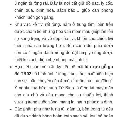
3 ngăn tủ rộng rãi. Đây là nơi cất giữ đồ đạc, ly cốc,
chén đũa, bình hoa, sách báo… giúp căn phòng
khách luôn gọn gàng.
Khu vực kệ tivi rất rộng, nằm ở trung tâm, bên trên
được chạm trổ những hoa văn mềm mại, giúp tôn lên
sự sang trọng và vẻ đẹp của tivi, khiến cho chiếc tivi
thêm phần ấn tượng hơn. Bên cạnh đó, phía dưới
còn có 1 ngăn dành riêng để đặt amply cũng được
thiết kế cách điệu nhẹ nhàng mà tinh tế.
Họa tiết chạm nổi cầu kỳ trên bề mặt
tủ rượu gỗ gõ
đỏ TR02
có hình ảnh ” tùng, trúc, cúc, mai” biểu hiện
cho sự luân chuyển của 4 mùa ” xuân, hạ, thu, đông”.
Ý nghĩa của bức tranh Tứ Bình là đem lại may mắn
cho gia chủ và cầu mong cho sự thuận lợi, thịnh
vượng trong cuộc sống, mang lại hạnh phúc gia đình.
Các phần phụ như lưng tủ, gầm tủ, bên trong tủ đều
đã được đánh bóng hoàn toàn sạch sẽ, loại bỏ hoàn