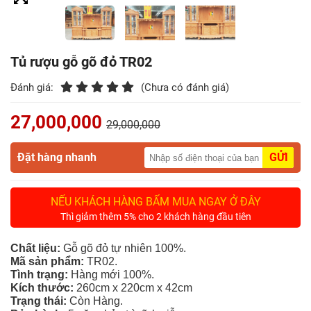
Điểm
Gỗ
Tủ rượu gỗ gõ đỏ TR02
Nệm
Đánh giá:
(Chưa có đánh giá)
Bàn
Ăn
27,000,000
29,000,000
Kệ
Đặt hàng nhanh
GỬI
Tivi
Gỗ
NẾU KHÁCH HÀNG BẤM MUA NGAY Ở ĐÂY
Salon
Thì giảm thêm 5% cho 2 khách hàng đầu tiên
Gỗ
Chất liệu:
Gỗ gõ đỏ tự nhiên 100%.
Mã sản phẩm:
TR02.
Sofa
Tình trạng:
Hàng mới 100%.
Gỗ
Kích thước:
260cm x 220cm x 42cm
Trạng thái:
Còn Hàng.