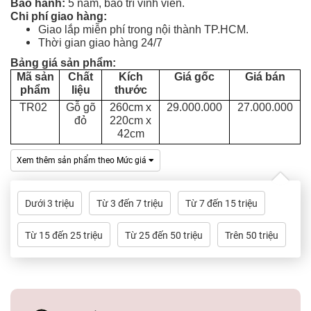
Bảo hành:
5 năm, bảo trì vĩnh viễn.
Tủ
Chi phí giao hàng:
Rượu
Giao lắp miễn phí trong nội thành TP.HCM.
Thời gian giao hàng 24/7
Tủ
Bảng giá sản phẩm:
Kệ
Mã sản
Chất
Kích
Giá gốc
Giá bán
Thờ
phẩm
liệu
thước
TR02
Gỗ gõ
260cm x
29.000.000
27.000.000
Nội
đỏ
220cm x
42cm
Thất
Văn
Xem thêm sản phẩm theo Mức giá
Phòng
Sản
Dưới 3 triệu
Từ 3 đến 7 triệu
Từ 7 đến 15 triệu
Phẩm
Khác
Từ 15 đến 25 triệu
Từ 25 đến 50 triệu
Trên 50 triệu
Giới
Thiệu