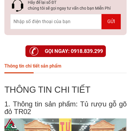
Dự
Hãy để lại số ĐT
Án
chúng tôi sẽ gọi ngay tư vấn cho bạn Miễn Phí
Kiến
Thức
Liên
GỌI NGAY: 0918.839.299
Hệ
Thông tin chi tiết sản phẩm
THÔNG TIN CHI TIẾT
1. Thông tin sản phẩm: Tủ rượu gỗ gõ
đỏ TR02