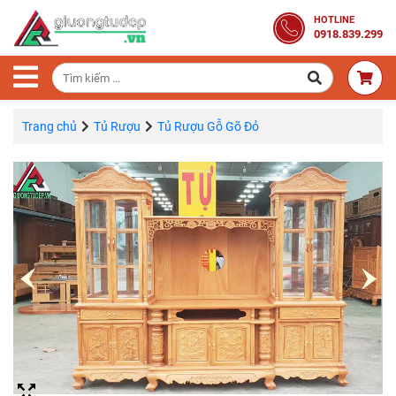
Trang
HOTLINE
0918.839.299
Chủ
Combo
Phòng
Ngủ
Trang chủ
Tủ Rượu
Tủ Rượu Gỗ Gõ Đỏ
Giường
Gỗ
Tủ
Quần
Áo
Gỗ
Tự
Nhiên
Bàn
Trang