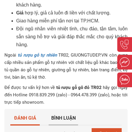
khách hàng.
Giá
hợp lý, giả cả luôn đi liền với chất lượng.
Giao hàng miễn phí tận nơi tại TP.HCM.
Đội ngũ nhân viên nhiệt tình, chu đáo, tận tâm, luôn
sẵn sàng hỗ trợ và giải đáp thắc mắc cho quý khách
hàng.
Ngoài
tủ rượu gỗ tự nhiên
TR02, GIUONGTUDEP.VN còn cung
cấp nhiều sản phẩm gỗ tự nhiên với chất liệu gỗ khác bao gồm
tủ quần áo gỗ tự nhiên, giường gỗ tự nhiên, bàn trang điểm, kệ
tivi, bàn ăn, tủ kệ thờ.
Để được tư vấn kỹ hơn về
tủ rượu gỗ gõ đỏ TR02
hãy gọi ngay
đến Hotline 0918.839.299 (zalo) - 0964.478.399 (zalo), hoặc tới
trực tiếp showroom.
ĐÁNH GIÁ
BÌNH LUẬN