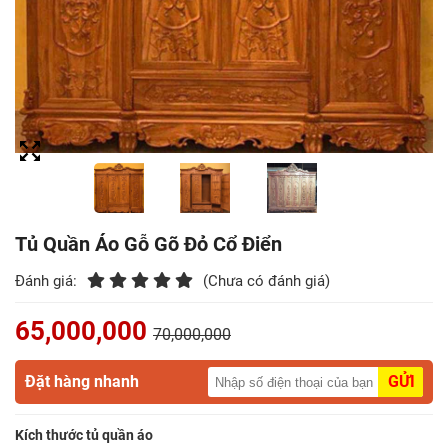
Điểm
Gỗ
Nệm
Bàn
Ăn
Kệ
Tivi
Tủ Quần Áo Gỗ Gõ Đỏ Cổ Điển
Gỗ
Đánh giá:
(Chưa có đánh giá)
Salon
65,000,000
Gỗ
70,000,000
Sofa
Đặt hàng nhanh
GỬI
Gỗ
Kích thước tủ quần áo