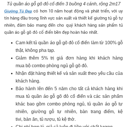
Tủ quần áo gỗ gõ đỏ cổ điển 3 buồng 4 cánh, rộng 2m17
có hơn 10 năm hoạt động và phát triển, với uy
Giường Tủ Đẹp
tín hàng đầu trong lĩnh vực sản xuất và thiết kế giường tủ gỗ tự
nhiên, đảm bảo mang đến cho quý khách hàng sản phẩm tủ
quần áo gỗ gõ đỏ cổ điển bền đẹp hoàn hảo nhất.
Cam kết tủ quần áo gỗ gõ đỏ cổ điển làm từ 100% gỗ
thật, không pha tạp.
Giảm thêm 5% trị giá đơn hàng khi khách hàng
mua bộ combo phòng ngủ gỗ gõ đỏ.
Nhận đặt hàng thiết kế và sản xuất theo yêu cầu của
khách hàng.
Bảo hành lên đến 5 năm cho tất cả khách hàng khi
mua tủ quần áo gỗ gõ đỏ cổ điển và các sản phẩm
khác bao gồm combo phòng ngủ, tủ quần áo gỗ tự
nhiên, giường gỗ tự nhiên, bàn trang điểm, kệ
tivi, bàn ăn, tủ rượu, tủ kệ thờ.
Chi phí hợp lý, giả cả luôn đi liền với chất lượng.