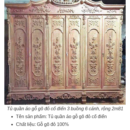
Tủ quần áo gỗ gõ đỏ cổ điển​ 3 buồng 6 cánh, rộng 2m81
Tên sản phẩm: Tủ quần áo gỗ gõ đỏ cổ điển
Chất liệu: Gỗ gõ đỏ 100%