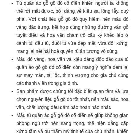
Tủ quần áo gỗ gõ đỏ cổ điển khiến người ta không
thể rời mắt được, bởi dáng vẻ kiêu sa, lộng lẫy, quý
phái. Với chất liệu gỗ gõ đỏ quý hiếm, nền màu đỏ
vàng đặc trưng, kết hợp cùng những đường vân gỗ
tuyệt diệu và hoa văn chạm trổ cầu kỳ khéo léo ở
cánh tủ, đầu tủ, đuôi tủ vừa đẹp mắt, vừa đối xứng,
mang lại nét hài hoà quyến rũ ấn tượng vô cùng.
Màu đỏ vàng, hoa văn và kiểu dáng độc đáo của tủ
quần áo gỗ gõ đỏ cổ điển còn mang ý nghĩa đem lại
sự may mắn, tài lộc, thịnh vượng cho gia chủ cùng
các thành viên trong gia đình.
Sản phẩm được chúng tôi đặc biệt quan tâm và lựa
chọn nguyên liệu gỗ gõ đỏ tốt nhất, nên màu sắc, hoa
văn, chất lượng đều đảm bảo hoàn hảo nhất.
Mẫu tủ quần áo gỗ gõ đỏ cổ điển sẽ giúp không gian
phòng ngủ trở nên sang trọng, thể hiện đẳng cấp
xứng tầm và gu thẩm mỹ tinh tế của chủ nhân, khiến