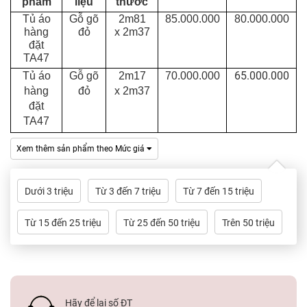
phẩm
liệu
thước
Dự
Án
Tủ áo
Gỗ gõ
2m81
85.000.000
80.000.000
hàng
đỏ
x
2m37
đặt
Kiến
TA47
Thức
65.000.000
Tủ áo
Gỗ gõ
2m17
70.000.000
hàng
đỏ
x
2m37
Liên
đặt
Hệ
TA47
Xem thêm sản phẩm theo Mức giá
Dưới 3 triệu
Từ 3 đến 7 triệu
Từ 7 đến 15 triệu
Từ 15 đến 25 triệu
Từ 25 đến 50 triệu
Trên 50 triệu
Hãy để lại số ĐT