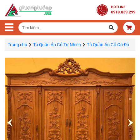
Trang
HOTLINE
0918.839.299
Chủ
Combo
Phòng
Ngủ
Trang chủ
Tủ Quần Áo Gỗ Tự Nhiên
Tủ Quần Áo Gỗ Gõ Đỏ
Giường
Gỗ
Tủ
Quần
Áo
Gỗ
Tự
Nhiên
Bàn
Trang