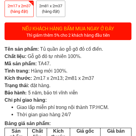
Tủ
2m17 x 2m37
2m81 x 2m37
Rượu
(hàng đặt)
(hàng đặt)
Tủ
NẾU KHÁCH HÀNG BẤM MUA NGAY Ở ĐÂY
Kệ
Thì giảm thêm 5% cho 2 khách hàng đầu tiên
Thờ
Tên sản phẩm:
Tủ quần áo gỗ gõ đỏ cổ điển.
Nội
Chất liệu:
Gỗ gõ đỏ tự nhiên 100%.
Thất
Mã sản phẩm:
TA47.
Văn
Tình trang:
Hàng mới 100%.
Phòng
Kích thước:
2m17 x 2m13;
2m81 x
2m37
Trạng thái:
đặt hàng.
Sản
Bảo hành:
5 năm, bảo trì vĩnh viễn
Phẩm
Khác
Chi phí giao hàng:
Giao lắp miễn phí trong nội thành TP.HCM.
Thời gian giao hàng 24/7
Giới
Thiệu
Bảng giá sản phẩm:
Sản
Chất
Kích
Giá gốc
Giá bán