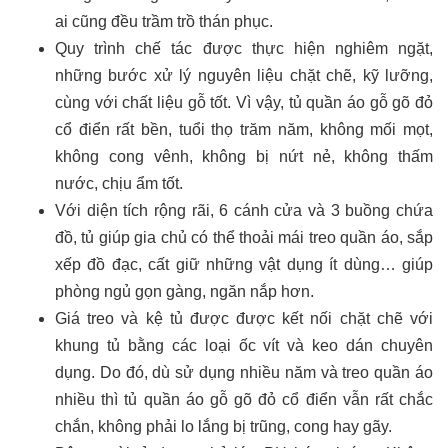
ai cũng đều trầm trồ thán phục.
Quy trình chế tác được thực hiện nghiêm ngặt,
những bước xử lý nguyên liệu chặt chẽ, kỹ lưỡng,
cùng với chất liệu gỗ tốt. Vì vậy, tủ quần áo gỗ gõ đỏ
cổ điển rất bền, tuổi thọ trăm năm, không mối mọt,
không cong vênh, không bị nứt nẻ, không thấm
nước, chịu ẩm tốt.
Với diện tích rộng rãi, 6 cánh cửa và 3 buồng chứa
đồ,
tủ giúp gia chủ có thể thoải mái treo quần áo, sắp
xếp đồ đạc, cất giữ những vật dụng ít dùng… giúp
phòng ngủ gọn gàng, ngăn nắp hơn.
Giá treo và kệ tủ được được kết nối chặt chẽ với
khung tủ bằng các loại ốc vít và keo dán chuyên
dụng. Do đó, dù sử dụng nhiều năm và treo quần áo
nhiều thì tủ quần áo gỗ gõ đỏ cổ điển vẫn rất chắc
chắn, không phải lo lắng bị trũng, cong hay gãy.