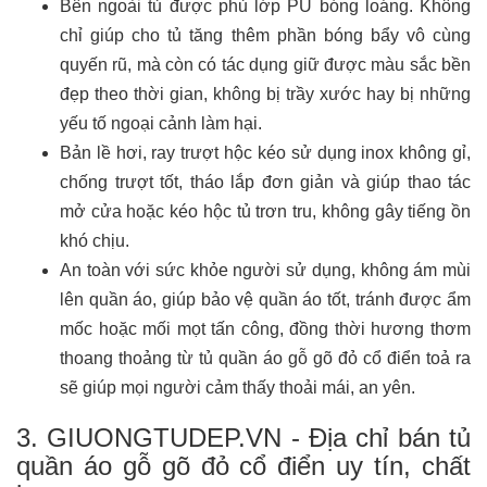
Bên ngoài tủ được phủ lớp PU bóng loáng. Không
chỉ giúp cho tủ tăng thêm phần bóng bẩy vô cùng
quyến rũ, mà còn có tác dụng giữ được màu sắc bền
đẹp theo thời gian, không bị trầy xước hay bị những
yếu tố ngoại cảnh làm hại.
Bản lề hơi, ray trượt hộc kéo sử dụng inox không gỉ,
chống trượt tốt, tháo lắp đơn giản và giúp thao tác
mở cửa hoặc kéo hộc tủ trơn tru, không gây tiếng ồn
khó chịu.
An toàn với sức khỏe người sử dụng, không ám mùi
lên quần áo, giúp bảo vệ quần áo tốt, tránh được ẩm
mốc hoặc mối mọt tấn công, đồng thời hương thơm
thoang thoảng từ tủ quần áo gỗ gõ đỏ cổ điển toả ra
sẽ giúp mọi người cảm thấy thoải mái, an yên.
3. GIUONGTUDEP.VN - Địa chỉ bán tủ
quần áo gỗ gõ đỏ cổ điển uy tín, chất