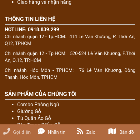
Giao hàng và nhận hàng
THÔNG TIN LIÊN HỆ
HOTLINE: 0918.839.299
Chi nhánh quận 12 - Tp.HCM:
414 Lê Văn Khương, P. Thới An,
Q12, TPHCM
Chi nhánh quận 12 - Tp.HCM:
520-524 Lê Văn Khương, P.Thới
An, Q.12, TP.HCM
Chi nhánh Hóc Môn - TPHCM:
76 Lê Văn Khương, Đông
Thạnh, Hóc Môn, TPHCM
SẢN PHẨM CỦA CHÚNG TÔI
Combo Phòng Ngủ
Giường Gỗ
Tủ Quần Áo Gỗ
Bàn Trang Điểm Gỗ
Salon Gỗ
Gọi điện
Nhắn tin
Zalo
Bản đồ
Sofa Gỗ