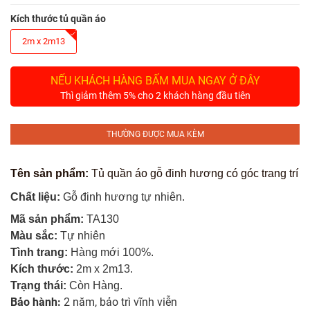
Tủ
Rượu
Kích thước tủ quần áo
2m x 2m13
Tủ
Kệ
NẾU KHÁCH HÀNG BẤM MUA NGAY Ở ĐÂY
Thờ
Thì giảm thêm 5% cho 2 khách hàng đầu tiên
Nội
Thất
THƯỜNG ĐƯỢC MUA KÈM
Văn
Phòng
Tên sản phẩm:
Tủ quần áo gỗ đinh hương có góc trang trí
Chất liệu:
Gỗ đinh hương tự nhiên.
Sản
Phẩm
Mã sản phẩm:
TA130
Khác
Màu sắc:
Tự nhiên
Tình trang:
Hàng mới 100%.
Giới
Kích thước:
2m
x 2m13
.
Thiệu
Trạng thái:
Còn Hàng.
Bảo hành:
2 năm, bảo trì vĩnh viễn