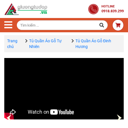
Trang
HOTLINE
0918.839.299
Chủ
Combo
Phòng
Ngủ
Trang
Tủ Quần Áo Gỗ Tự
Tủ Quần Áo Gỗ Đinh
chủ
Nhiên
Hương
Giường
Gỗ
Tủ
Quần
Áo
Gỗ
Tự
Nhiên
Bàn
Trang