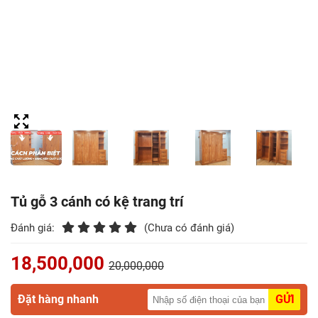
Điểm
Gỗ
Nệm
Bàn
Ăn
Kệ
Tivi
Gỗ
Tủ gỗ 3 cánh có kệ trang trí
Salon
Đánh giá:
(Chưa có đánh giá)
Gỗ
18,500,000
20,000,000
Sofa
Gỗ
Đặt hàng nhanh
GỬI