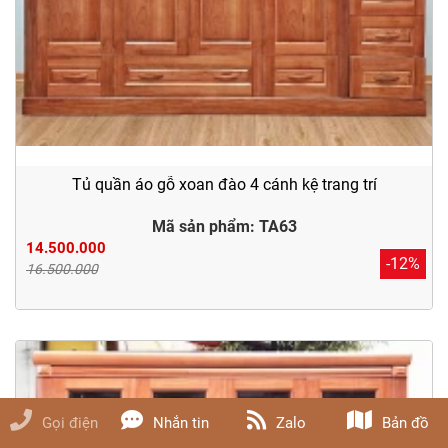
Tủ quần áo gỗ xoan đào 4 cánh kệ trang trí
Mã sản phẩm: TA63
14.500.000
-12%
16.500.000
Gọi điện
Nhắn tin
Zalo
Bản đồ