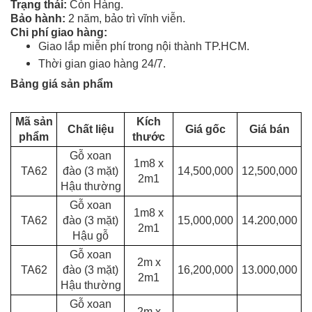
Trạng thái:
Còn Hàng.
Bảo hành:
2 năm, bảo trì vĩnh viễn.
Chi phí giao hàng:
Giao lắp miễn phí trong nội thành TP.HCM.
Thời gian giao hàng 24/7
.
Bảng giá sản phẩm
Mã sản
Kích
Chất liệu
Giá gốc
Giá bán
phẩm
thước
Gỗ xoan
1m8 x
TA62
đào (3 mặt)
14,500,000
12,500,000
2m1
Hậu thường
Gỗ xoan
1m8 x
TA62
đào (3 mặt)
15,000,000
14.200,000
2m1
Hậu gỗ
Gỗ xoan
2m x
TA62
đào (3 mặt)
16,200,000
13.000,000
2m1
Hậu
thường
Gỗ xoan
2m x