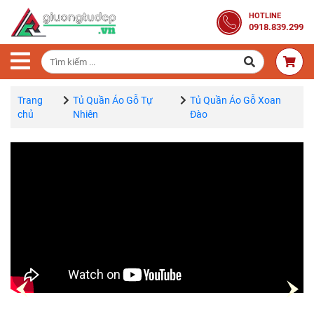
Trang
HOTLINE
0918.839.299
Chủ
Combo
Phòng
Ngủ
Trang
Tủ Quần Áo Gỗ Tự
Tủ Quần Áo Gỗ Xoan
chủ
Nhiên
Đào
Giường
Gỗ
Tủ
Quần
Áo
Gỗ
Tự
Nhiên
Bàn
Trang