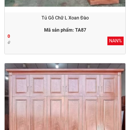
Tủ Gỗ Chữ L Xoan Đào
Mã sản phẩm: TA87
0
NAN%
0