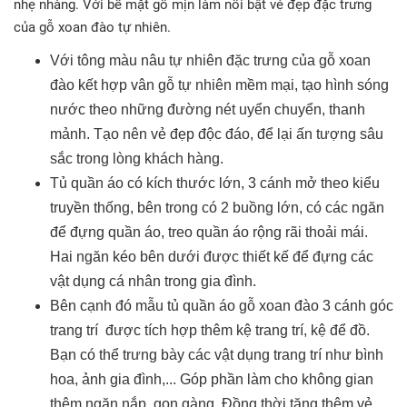
nhẹ nhàng. Với bề mặt gỗ mịn làm nổi bật vẻ đẹp đặc trưng
của gỗ xoan đào tự nhiên.
Với tông màu nâu tự nhiên đặc trưng của gỗ xoan
đào kết hợp vân gỗ tự nhiên mềm mại, tạo hình sóng
nước theo những đường nét uyển chuyển, thanh
mảnh. Tạo nên vẻ đẹp độc đáo, để lại ấn tượng sâu
sắc trong lòng khách hàng.
Tủ quần áo có kích thước lớn, 3 cánh mở theo kiểu
truyền thống, bên trong có 2 buồng lớn, có các ngăn
để đựng quần áo, treo quần áo rộng rãi thoải mái.
Hai ngăn kéo bên dưới được thiết kế để đựng các
vật dụng cá nhân trong gia đình.
Bên cạnh đó mẫu tủ quần áo gỗ xoan đào 3 cánh góc
trang trí được tích hợp thêm kệ trang trí, kệ để đồ.
Bạn có thể trưng bày các vật dụng trang trí như bình
hoa, ảnh gia đình,... Góp phần làm cho không gian
thêm ngăn nắp, gọn gàng. Đồng thời tăng thêm vẻ