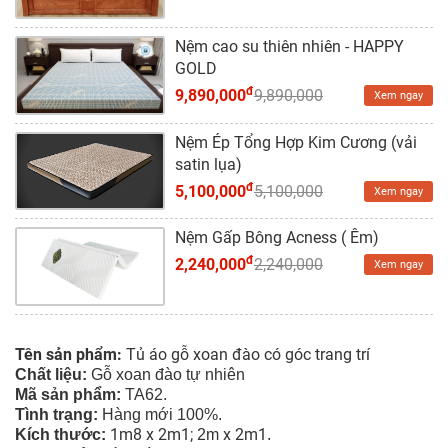
Nệm cao su thiên nhiên - HAPPY
GOLD
đ
9,890,000
9,890,000
Xem ngay
Nệm Ép Tổng Hợp Kim Cương (vải
satin lụa)
đ
5,100,000
5,100,000
Xem ngay
Nệm Gấp Bông Acness ( Êm)
đ
2,240,000
2,240,000
Xem ngay
Tên sản phẩm:
Tủ áo gỗ xoan đào có góc trang trí
Chất liệu:
Gỗ
xoan đào tự nhiên
Mã sản phẩm:
TA62
.
Tình tr
ạng
:
Hàng mới 100%.
1m8 x 2m1;
x 2m1
Kích thước:
2m
.