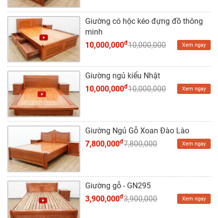
Dự
Án
Giường có hộc kéo đựng đồ thông
minh
Kiến
đ
10,000,000
10,000,000
Xem ngay
Thức
Liên
Giường ngủ kiểu Nhật
Hệ
đ
10,000,000
10,000,000
Xem ngay
Giường Ngủ Gỗ Xoan Đào Lào
đ
7,800,000
7,800,000
Xem ngay
Giường gỗ - GN295
đ
3,900,000
3,900,000
Xem ngay