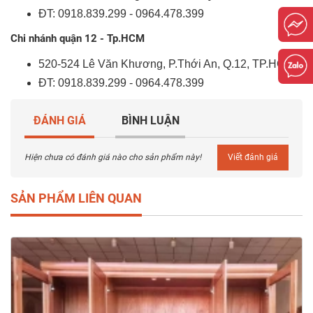
ĐT: 0918.839.299 - 0964.478.399
Chi nhánh quận 12 - Tp.HCM
520-524 Lê Văn Khương, P.Thới An, Q.12, TP.HCM
ĐT: 0918.839.299 - 0964.478.399
ĐÁNH GIÁ
BÌNH LUẬN
Hiện chưa có đánh giá nào cho sản phẩm này!
Viết đánh giá
SẢN PHẨM LIÊN QUAN