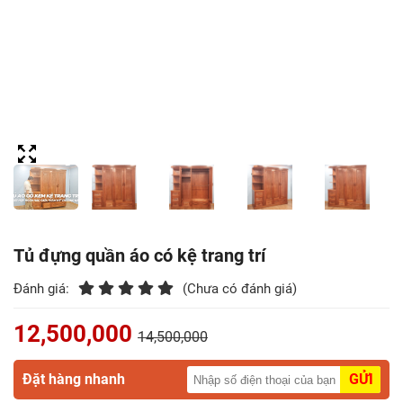
Điểm
Gỗ
Nệm
Bàn
Ăn
Kệ
Tivi
Gỗ
Tủ đựng quần áo có kệ trang trí
Salon
Đánh giá:
(Chưa có đánh giá)
Gỗ
12,500,000
14,500,000
Sofa
Gỗ
Đặt hàng nhanh
GỬI