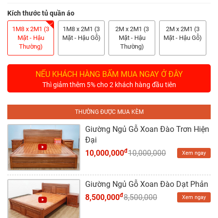
Tủ
Rượu
Kích thước tủ quần áo
1M8 x 2M1 (3
1M8 x 2M1 (3
2M x 2M1 (3
2M x 2M1 (3
Tủ
Mặt - Hậu
Mặt - Hậu Gỗ)
Mặt - Hậu
Mặt - Hậu Gỗ)
Thường)
Thường)
Kệ
Thờ
NẾU KHÁCH HÀNG BẤM MUA NGAY Ở ĐÂY
Nội
Thì giảm thêm 5% cho 2 khách hàng đầu tiên
Thất
Văn
THƯỜNG ĐƯỢC MUA KÈM
Phòng
Giường Ngủ Gỗ Xoan Đào Trơn Hiện
Đại
Sản
Phẩm
đ
10,000,000
10,000,000
Xem ngay
Khác
Giường Ngủ Gỗ Xoan Đào Dạt Phản
Giới
đ
Thiệu
8,500,000
8,500,000
Xem ngay