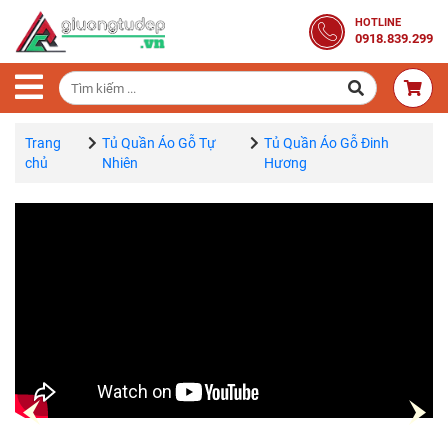
Trang
HOTLINE
0918.839.299
Chủ
Combo
Phòng
Ngủ
Trang
Tủ Quần Áo Gỗ Tự
Tủ Quần Áo Gỗ Đinh
chủ
Nhiên
Hương
Giường
Gỗ
Tủ
Quần
Áo
Gỗ
Tự
Nhiên
Bàn
Trang