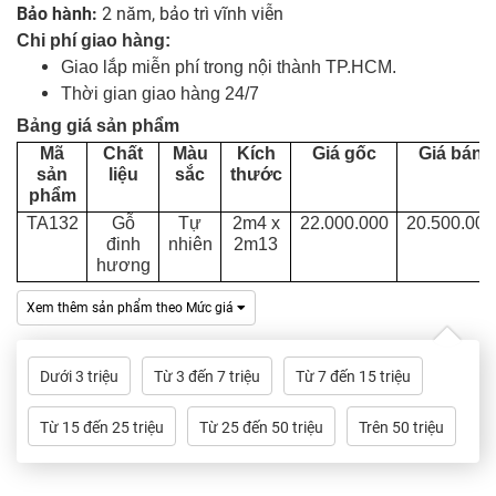
Dự
Bảo hành:
2 năm, bảo trì vĩnh viễn
Án
Chi phí giao hàng:
Giao lắp miễn phí trong nội thành TP.HCM.
Kiến
Thời gian giao hàng 24/7
Thức
Bảng giá sản phẩm
Mã
Chất
Màu
Kích
Giá gốc
Giá bán
Liên
sản
liệu
sắc
thước
Hệ
phẩm
TA132
Gỗ
Tự
2m4 x
22.000.000
20.500.000
đinh
nhiên
2m13
hương
Xem thêm sản phẩm theo Mức giá
Dưới 3 triệu
Từ 3 đến 7 triệu
Từ 7 đến 15 triệu
Từ 15 đến 25 triệu
Từ 25 đến 50 triệu
Trên 50 triệu