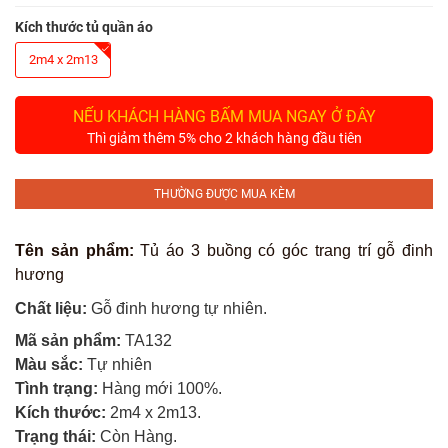
Tủ
Rượu
Kích thước tủ quần áo
2m4 x 2m13
Tủ
Kệ
NẾU KHÁCH HÀNG BẤM MUA NGAY Ở ĐÂY
Thờ
Thì giảm thêm 5% cho 2 khách hàng đầu tiên
Nội
Thất
THƯỜNG ĐƯỢC MUA KÈM
Văn
Phòng
Tên sản phẩm:
Tủ áo 3 buồng có góc trang trí gỗ đinh
hương
Sản
Phẩm
Chất liệu:
Gỗ đinh hương tự nhiên.
Khác
Mã sản phẩm:
TA132
Màu sắc:
Tự nhiên
Giới
Tình trạng:
Hàng mới 100%.
Thiệu
Kích thước:
2m4
x 2m13
.
Trạng thái:
Còn Hàng.