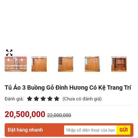
Điểm
Gỗ
Nệm
Bàn
Ăn
Kệ
Tivi
Gỗ
Tủ Áo 3 Buồng Gỗ Đinh Hương Có Kệ Trang Trí
Salon
Đánh giá:
(Chưa có đánh giá)
Gỗ
20,500,000
22,000,000
Sofa
Gỗ
Đặt hàng nhanh
GỬI