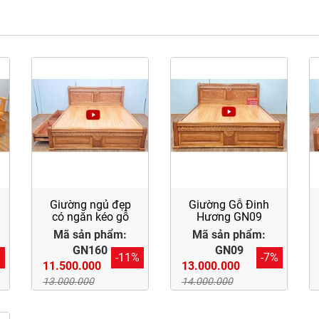
Giường ngủ đẹp
Giường Gỗ Đinh
có ngăn kéo gỗ
Hương GN09
đinh hương
Mã sản phẩm:
Mã sản phẩm:
GN160
GN09
%
-11%
-7%
11.500.000
13.000.000
13.000.000
14.000.000