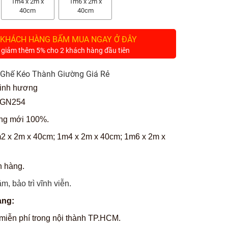
1m4 x 2m x
1m6 x 2m x
40cm
40cm
 KHÁCH HÀNG BẤM MUA NGAY Ở ĐÂY
 giảm thêm 5% cho 2 khách hàng đầu tiên
Ghế Kéo Thành Giường Giá Rẻ
inh hương
GN254
g mới 100%.
2 x 2m x 40cm;
1m4 x 2m
x 40cm;
1m6 x 2m
x
 hàng.
m, bảo trì vĩnh viễn.
àng:
miễn phí trong nội thành TP.HCM.