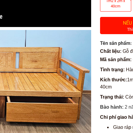
1m2 x 2m x
40cm
NẾU
Thì
Tên sản phẩm:
Chất liệu:
Gỗ đ
Mã sản phẩm:
Tình trạng:
Hàn
Kích thước:
1m
40cm
Trạng thái:
Còn
Bào hành:
2 nă
Chi phí giao h
Giao ráp 