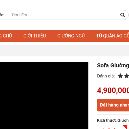
hẩm
G CHỦ
GIỚI THIỆU
GIƯỜNG NGỦ
TỦ QUẦN ÁO G
Sofa Giường
Đánh giá:
4,900,00
Đặt hàng nha
Kích thước Giườn