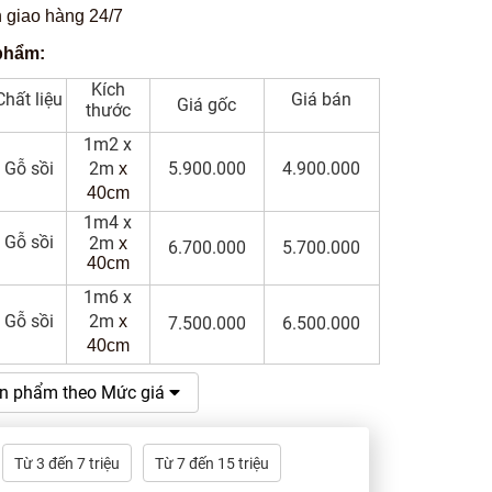
 giao hàng 24/7
phẩm:
Kích
Chất liệu
Giá bán
Giá gốc
thước
1m2 x
Gỗ sồi
2m
5.900.000
4.900.000
x
40cm
1m4 x
Gỗ sồi
2m
x
6.700.000
5.700.000
40cm
1m6 x
Gỗ sồi
2m
x
7.500.000
6.500.000
40cm
n phẩm theo Mức giá
Từ 3 đến 7 triệu
Từ 7 đến 15 triệu