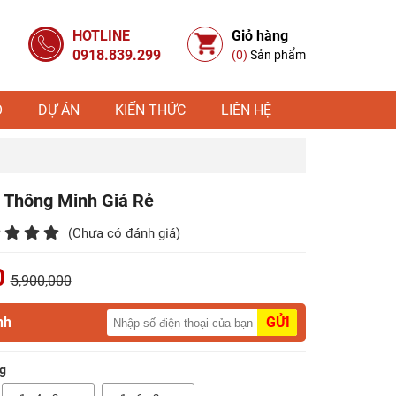
HOTLINE
Giỏ hàng
0918.839.299
(0)
Sản phẩm
Ỗ
DỰ ÁN
KIẾN THỨC
LIÊN HỆ
 Thông Minh Giá Rẻ
(Chưa có đánh giá)
0
5,900,000
nh
GỬI
g