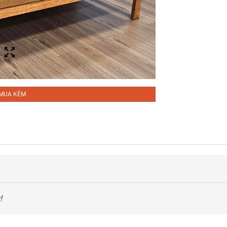
MUA KÈM
!