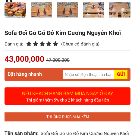
Điểm
Gỗ
Nệm
Sofa Đối Gỗ Gõ Đỏ Kim Cương Nguyên Khối
Bàn
Đánh giá:
(Chưa có đánh giá)
Ăn
43,000,000
47,000,000
Kệ
Tivi
Đặt hàng nhanh
GỬI
Gỗ
Salon
NẾU KHÁCH HÀNG BẤM MUA NGAY Ở ĐÂY
Gỗ
Thì giảm thêm 5% cho 2 khách hàng đầu tiên
Sofa
THƯỜNG ĐƯỢC MUA KÈM
Gỗ
Tên sản phẩm:
Sofa Đối Gỗ Gõ Đỏ Kim Cương Nguyên Khối