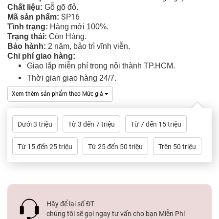
Tủ
Chất liệu:
Gỗ gõ đỏ
.
Rượu
SP16
Mã sản phẩm:
Tình tr
ạng
:
Hàng mới 100%.
Trạng thái:
Còn Hàng.
Tủ
Bảo hành:
2 năm, bảo trì vĩnh viễn.
Kệ
Chi phí giao hàng:
Thờ
Giao lắp miễn phí trong nội thành TP.HCM.
Thời gian giao hàng 24/7
.
Nội
Thất
Xem thêm sản phẩm theo Mức giá
Văn
Phòng
Dưới 3 triệu
Từ 3 đến 7 triệu
Từ 7 đến 15 triệu
Sản
Từ 15 đến 25 triệu
Từ 25 đến 50 triệu
Trên 50 triệu
Phẩm
Khác
Giới
Thiệu
Hãy để lại số ĐT
chúng tôi sẽ gọi ngay tư vấn cho bạn Miễn Phí