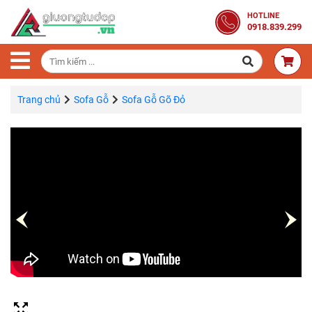
Trang
HOTLINE
0918.839.299
Chủ
Combo
Phòng
Ngủ
Trang chủ
Sofa Gỗ
Sofa Gỗ Gõ Đỏ
Giường
Gỗ
Tủ
Quần
Áo
Gỗ
Tự
Nhiên
Bàn
Trang