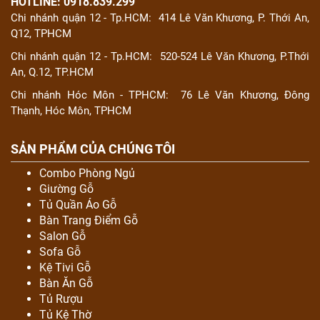
HOTLINE: 0918.839.299
Chi nhánh quận 12 - Tp.HCM:
414 Lê Văn Khương, P. Thới An,
Q12, TPHCM
Chi nhánh quận 12 - Tp.HCM:
520-524 Lê Văn Khương, P.Thới
An, Q.12, TP.HCM
Chi nhánh Hóc Môn - TPHCM:
76 Lê Văn Khương, Đông
Thạnh, Hóc Môn, TPHCM
SẢN PHẨM CỦA CHÚNG TÔI
Combo Phòng Ngủ
Giường Gỗ
Tủ Quần Áo Gỗ
Bàn Trang Điểm Gỗ
Salon Gỗ
Sofa Gỗ
Kệ Tivi Gỗ
Bàn Ăn Gỗ
Tủ Rượu
Tủ Kệ Thờ