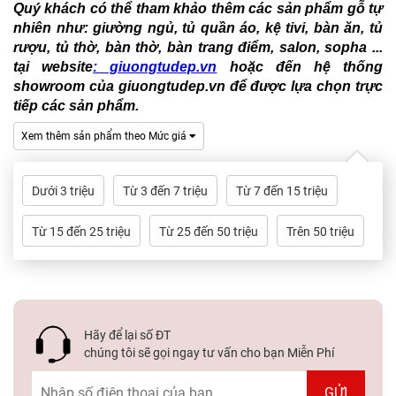
Dự
Quý khách có thể tham khảo thêm các sản phẩm gỗ tự
Án
nhiên như: giường ngủ, tủ quần áo, kệ tivi, bàn ăn, tủ
rượu, tủ thờ, bàn thờ, bàn trang điểm, salon, sopha ...
tại website
: giuongtudep.vn
hoặc đến hệ thống
Kiến
showroom của giuongtudep.vn để được lựa chọn trực
Thức
tiếp các sản phẩm.
Liên
Xem thêm sản phẩm theo Mức giá
Hệ
Dưới 3 triệu
Từ 3 đến 7 triệu
Từ 7 đến 15 triệu
Từ 15 đến 25 triệu
Từ 25 đến 50 triệu
Trên 50 triệu
Hãy để lại số ĐT
chúng tôi sẽ gọi ngay tư vấn cho bạn Miễn Phí