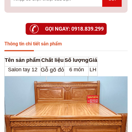
GỌI NGAY: 0918.839.299
Thông tin chi tiết sản phẩm
Tên sản phẩm
Chất liệu
Số lượng
Giá
Salon tay 12
Gỗ gõ đỏ
6 món
LH