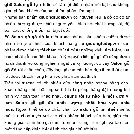
Tủ
ghế
S
alon gỗ tự nhiên
sẽ là một điểm nhấn nổi bật cho không
Rượu
gian phòng khách của bạn thêm phần tiện nghi.
Những sản phẩm
giuongtudep.vn
có nguyên liệu là gỗ gõ đỏ tự
Tủ
nhiên thường được nhiều người yêu thích bởi chất lượng tốt, độ
Kệ
bền cao, chống mối, mọt tuyệt đối.
Thờ
Bộ
Salon
gỗ gõ đỏ
là một trong những sản phẩm chiếm được
nhiều sự yêu thích của khách hàng tại
giuongtudep.vn
, sản
phẩm được chúng tôi chăm chút tỉ mỉ từ những khâu tìm kiếm, lựa
Nội
chọn chất gỗ cho đến khâu xử lý nguyên liệu gỗ gõ đỏ cũng được
Thất
hoàn thành vô cùng nghiêm ngặt và kỹ lưỡng, do vậy
Salon
gỗ
Văn
gõ đỏ
rất chắc chắn, đây loại gỗ cao cấp bền đẹp theo thời gian,
Phòng
rất được khách hàng khu vực phía nam ưa thích
Trên thị trường có rất nhiều cửa hàng nhập sopha hàng chợ,
Sản
khách hàng nhìn bên ngoài thì la lá giống hàng đặt nhưng khi
Phẩm
nhìn kỹ hoàn toàn khác nhau.
chúng tôi tự hào là một đơn vị
Khác
làm
Salon
gỗ gõ đỏ chất lượng nhất khu vực phía
nam.
Ngoài thiết kế độ chắc chắn bộ
salon gỗ tự nhiên
sẽ là
Giới
một lựa chọn tuyệt vời cho căn phòng khách của bạn, giúp cho
Thiệu
không gian sum họp gia đình luôn ấm cúng, tiện nghi và tạo nên
một đẳng cấp khác biệt dành cho gia chủ sở hữu.