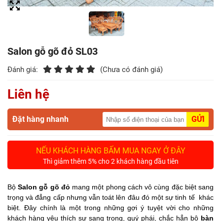
Điểm
Gỗ
Nệm
Salon gỗ gõ đỏ SL03
Đánh giá:
(Chưa có đánh giá)
Bàn
Ăn
Liên hệ
Kệ
Tivi
Đặt hàng nhanh
GỬI
Gỗ
NẾU KHÁCH HÀNG BẤM MUA NGAY Ở ĐÂY
Salon
Thì giảm thêm 5% cho 2 khách hàng đầu tiên
Gỗ
Bộ
Salon
gỗ gõ đỏ
mang một phong cách vô cùng đặc biệt sang
Sofa
trọng và đẳng cấp nhưng vẫn toát lên đâu đó một sự tinh tế khác
Gỗ
biệt. Đây chính là một trong những gợi ý tuyệt vời cho những
khách hàng yêu thích sự sang trọng, quý phái, chắc hẳn bộ
bàn