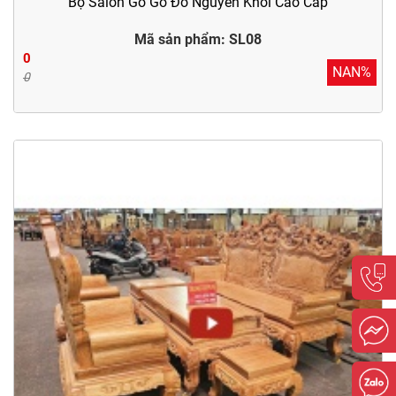
Bộ Salon Gỗ Gỗ Đỏ Nguyên Khói Cao Cấp
Mã sản phẩm: SL08
0
NAN%
0