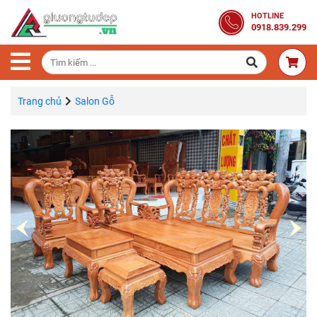
Trang
HOTLINE
0918.839.299
Chủ
Combo
Phòng
Ngủ
Trang chủ
Salon Gỗ
Giường
Gỗ
Tủ
Quần
Áo
Gỗ
Tự
Nhiên
Bàn
Trang