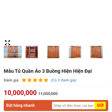
Điểm
Gỗ
Nệm
Bàn
Ăn
Kệ
Tivi
Gỗ
Mẫu Tủ Quần Áo 3 Buồng Hiện Hiện Đại
Salon
Đánh giá:
(Có 3 đánh giá)
Gỗ
10,000,000
11,000,000
Sofa
Gỗ
Đặt hàng nhanh
GỬI