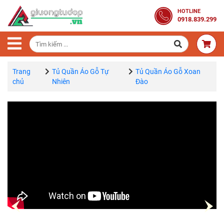
Trang
HOTLINE
0918.839.299
Chủ
Combo
Phòng
Ngủ
Trang
Tủ Quần Áo Gỗ Tự
Tủ Quần Áo Gỗ Xoan
chủ
Nhiên
Đào
Giường
Gỗ
Tủ
Quần
Áo
Gỗ
Tự
Nhiên
Bàn
Trang