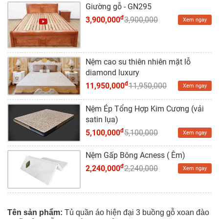
Giường gỗ - GN295
đ
3,900,000
3,900,000
Xem ngay
Nệm cao su thiên nhiên mặt lỗ
diamond luxury
đ
11,950,000
11,950,000
Xem ngay
Nệm Ép Tổng Hợp Kim Cương (vải
satin lụa)
đ
5,100,000
5,100,000
Xem ngay
Nệm Gấp Bông Acness ( Êm)
đ
2,240,000
2,240,000
Xem ngay
Tên sản phẩm:
Tủ quần áo hiện đại 3 buồng gỗ xoan đào