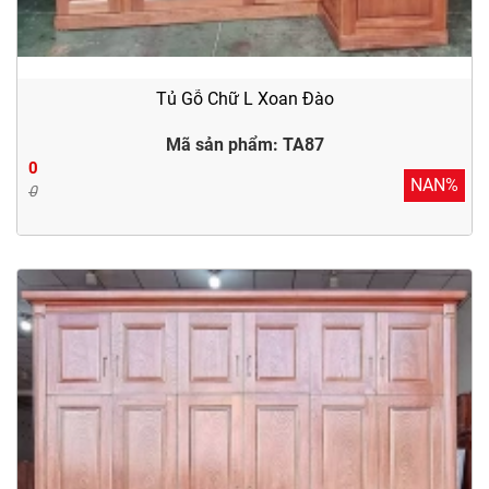
Tủ Gỗ Chữ L Xoan Đào
Mã sản phẩm: TA87
0
NAN%
0