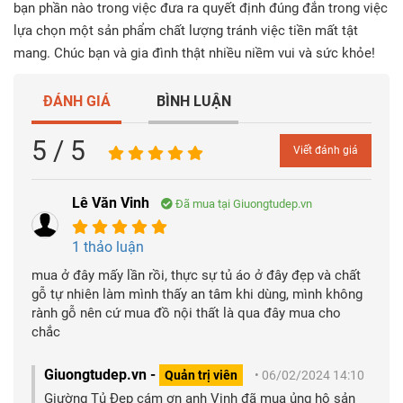
bạn phần nào trong việc đưa ra quyết định đúng đắn trong việc
lựa chọn một sản phẩm chất lượng tránh việc tiền mất tật
mang. Chúc bạn và gia đình thật nhiều niềm vui và sức khỏe!
ĐÁNH GIÁ
BÌNH LUẬN
5 / 5
Viết đánh giá
Lê Văn Vinh
Đã mua tại Giuongtudep.vn
1 thảo luận
mua ở đây mấy lần rồi, thực sự tủ áo ở đây đẹp và chất
gỗ tự nhiên làm mình thấy an tâm khi dùng, mình không
rành gỗ nên cứ mua đồ nội thất là qua đây mua cho
chắc
Giuongtudep.vn -
Quản trị viên
• 06/02/2024 14:10
Giường Tủ Đẹp cám ơn anh Vinh đã mua ủng hộ sản