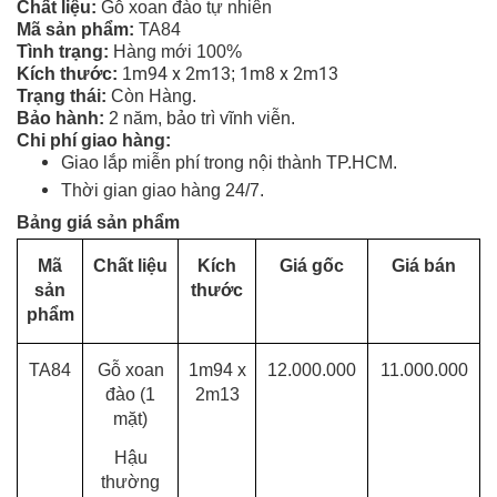
Chất liệu:
Gỗ
xoan đào tự nhiên
Mã sản phẩm:
TA84
Tình tr
ạng
:
Hàng mới 100%
m94 x 2m13
1m8 x 2m13
Kích thước:
1
;
Trạng thái:
Còn Hàng.
Bảo hành:
2 năm, bảo trì vĩnh viễn.
Chi phí giao hàng:
Giao lắp miễn phí trong nội thành TP.HCM.
Thời gian giao hàng 24/7
.
Bảng giá sản phẩm
Mã
Chất liệu
Kích
Giá gốc
Giá bán
sản
thước
phẩm
TA84
Gỗ xoan
1m94 x
12.000.000
11.000.000
đào (1
2m13
mặt)
Hậu
thường