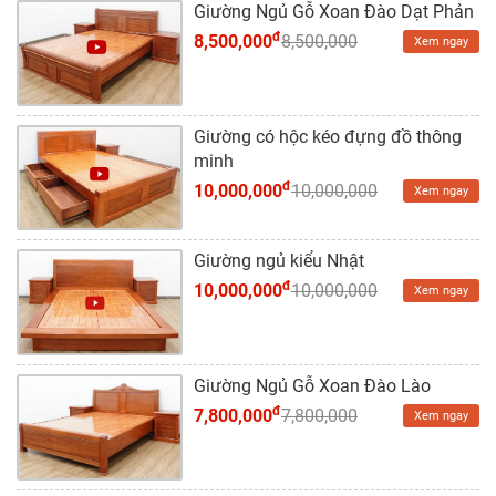
Dự
Giường Ngủ Gỗ Xoan Đào Dạt Phản
Án
đ
8,500,000
8,500,000
Xem ngay
Kiến
Thức
Giường có hộc kéo đựng đồ thông
minh
Liên
đ
10,000,000
10,000,000
Hệ
Xem ngay
Giường ngủ kiểu Nhật
đ
10,000,000
10,000,000
Xem ngay
Giường Ngủ Gỗ Xoan Đào Lào
đ
7,800,000
7,800,000
Xem ngay