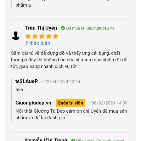
phẩm ạ
Trần Thị Uyên
Đã mua tại Giuongtudep.vn
2 thảo luận
Sắm cái tủ về để đựng đồ và thấy ưng cái bụng, chất
lượng ở đây thì không bàn nữa vì mình mua nhiều rồi rất
tốt, giao hàng nhanh dịch vụ tốt
tsSLAueP
• 22/04/2024 23:24
555
Giuongtudep.vn -
Quản trị viên
• 06/02/2024 14:09
Nội thất Giường Tủ Đẹp cám ơn chị Uyên đã mua sản
phẩm và để lại đánh giá
Nguyễn Văn Trung
Đã mua tại Giuongtudep.vn