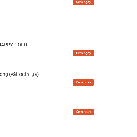
Xem ngay
- HAPPY GOLD
Xem ngay
g (vải satin lụa)
Xem ngay
Xem ngay