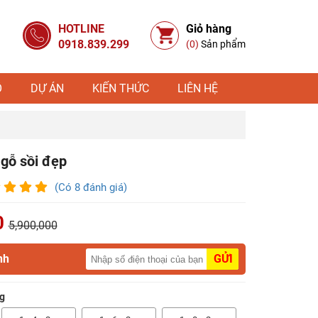
HOTLINE
Giỏ hàng
0918.839.299
(0)
Sản phẩm
Ỗ
DỰ ÁN
KIẾN THỨC
LIÊN HỆ
gỗ sồi đẹp
(Có 8 đánh giá)
0
5,900,000
nh
GỬI
g