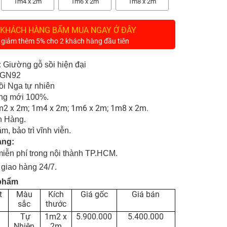
1m4 x 2m
1m6 x 2m
1m8 x 2m
 KHÁCH HÀNG BẤM MUA NGAY Ở ĐÂY
 giảm thêm 5% cho 2 khách hàng đầu tiên
:
Giường gỗ sồi hiện đại
GN92
ồi Nga tự nhiên
g mới 100%.
2 x 2m; 1m4 x 2m; 1m6 x 2m; 1m8 x 2m.
 Hàng.
m, bảo trì vĩnh viễn.
àng:
miễn phí trong nội thành TP.HCM.
 giao hàng 24/7
.
 phẩm
t
Màu
Kích
Giá gốc
Giá bán
sắc
thước
Tự
1m2 x
5.900.000
5.400.000
Nhiên
2m