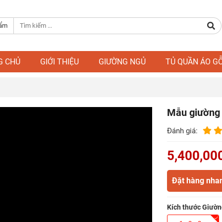
hẩm
G CHỦ
GIỚI THIỆU
GIƯỜNG NGỦ
TỦ QUẦN ÁO G
Mẫu giường 
Đánh giá:
5,400,00
Đặt hàng nha
Kích thước Giườn