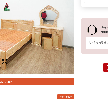
Hãy đ
chúng
MUA KÈM
Xem ngay