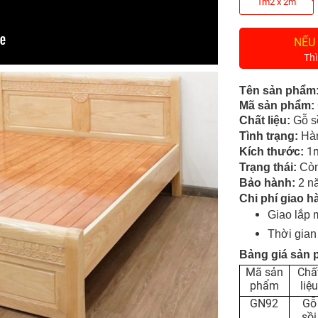
1m2 x 2m
NẾU
Thì
Tên sản phẩm
Mã sản phẩm:
Chất liệu:
Gỗ
s
Tình tr
ạng
:
Hàn
1m
Kích thước:
Trạng thái:
Còn
Bảo hành:
2 nă
Chi phí giao h
Giao lắp 
Thời gian
Bảng giá sản
Mã sản
Chấ
phẩm
liệu
GN92
Gỗ
sồi