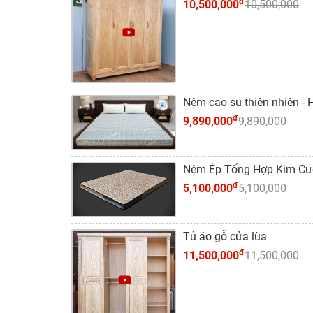
đ
10,500,000
10,500,000
Nệm cao su thiên nhiên 
đ
9,890,000
9,890,000
Nệm Ép Tổng Hợp Kim Cươn
đ
5,100,000
5,100,000
Tủ áo gỗ cửa lùa
đ
11,500,000
11,500,000