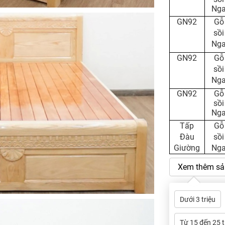
Ng
GN92
Gỗ
sồi
Ng
GN92
Gỗ
sồi
Ng
GN92
Gỗ
sồi
Ng
Tấp
Gỗ
Đàu
sồi
Giường
Ng
Xem thêm sả
Dưới 3 triệu
Từ 15 đến 25 t