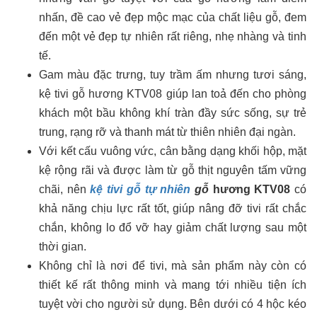
nhấn, đề cao vẻ đẹp mộc mạc của chất liệu gỗ, đem
đến một vẻ đẹp tự nhiên rất riêng, nhẹ nhàng và tinh
tế.
Gam màu đặc trưng, tuy trầm ấm nhưng tươi sáng,
kệ tivi gỗ hương KTV08 giúp lan toả đến cho phòng
khách một bầu không khí tràn đầy sức sống, sự trẻ
trung, rạng rỡ và thanh mát từ thiên nhiên đại ngàn.
Với kết cấu vuông vức, cân bằng dạng khối hộp, mặt
kệ rộng rãi và được làm từ gỗ thịt nguyên tấm vững
chãi, nên
kệ tivi gỗ tự nhiên
gỗ
hương KTV08
có
khả năng chịu lực rất tốt, giúp nâng đỡ tivi rất chắc
chắn, không lo đổ vỡ hay giảm chất lượng sau một
thời gian.
Không chỉ là nơi để tivi, mà sản phẩm này còn có
thiết kế rất thông minh và mang tới nhiều tiện ích
tuyệt vời cho người sử dụng. Bên dưới có 4 hộc kéo