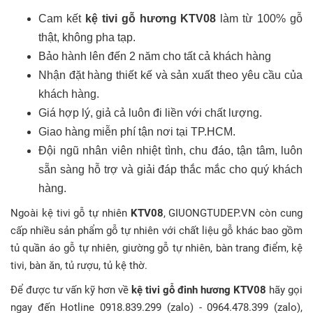
Cam kết
kệ tivi gỗ hương KTV08
làm từ 100% gỗ
thật, không pha tạp.
Bảo hành lên đến 2 năm cho tất cả khách hàng
Nhận đặt hàng thiết kế và sản xuất theo yêu cầu của
khách hàng.
Giá hợp lý, giả cả luôn đi liền với chất lượng.
Giao hàng miễn phí tận nơi tại TP.HCM.
Đội ngũ nhân viên nhiệt tình, chu đáo, tận tâm, luôn
sẵn sàng hỗ trợ và giải đáp thắc mắc cho quý khách
hàng.
Ngoài kệ tivi gỗ tự nhiên
KTV08
, GIUONGTUDEP.VN còn cung
cấp nhiều sản phẩm gỗ tự nhiên với chất liệu gỗ khác bao gồm
tủ quần áo gỗ tự nhiên, giường gỗ tự nhiên, bàn trang điểm, kệ
tivi, bàn ăn, tủ rượu, tủ kệ thờ.
Để được tư vấn kỹ hơn về
kệ tivi gỗ đinh hương KTV08
hãy gọi
ngay đến Hotline 0918.839.299 (zalo) - 0964.478.399 (zalo),