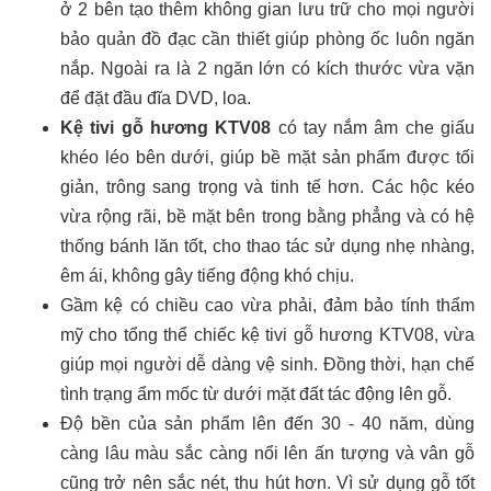
ở 2 bên tạo thêm không gian lưu trữ cho mọi người
bảo quản đồ đạc cần thiết giúp phòng ốc luôn ngăn
nắp. Ngoài ra là 2 ngăn lớn có kích thước vừa vặn
để đặt đầu đĩa DVD, loa.
Kệ tivi gỗ hương KTV08
có tay nắm âm che giấu
khéo léo bên dưới, giúp bề mặt sản phẩm được tối
giản, trông sang trọng và tinh tế hơn. Các hộc kéo
vừa rộng rãi, bề mặt bên trong bằng phẳng và có hệ
thống bánh lăn tốt, cho thao tác sử dụng nhẹ nhàng,
êm ái, không gây tiếng động khó chịu.
Gầm kệ có chiều cao vừa phải, đảm bảo tính thẩm
mỹ cho tổng thể chiếc kệ tivi gỗ hương KTV08, vừa
giúp mọi người dễ dàng vệ sinh. Đồng thời, hạn chế
tình trạng ẩm mốc từ dưới mặt đất tác động lên gỗ.
Độ bền của sản phẩm lên đến 30 - 40 năm, dùng
càng lâu màu sắc càng nổi lên ấn tượng và vân gỗ
cũng trở nên sắc nét, thu hút hơn. Vì sử dụng gỗ tốt