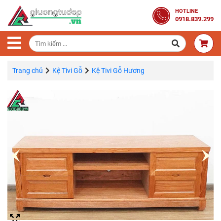
Trang
HOTLINE
0918.839.299
Chủ
Combo
Phòng
Ngủ
Trang chủ
Kệ Tivi Gỗ
Kệ Tivi Gỗ Hương
Giường
Gỗ
Tủ
Quần
Áo
Gỗ
Tự
Nhiên
Bàn
Trang