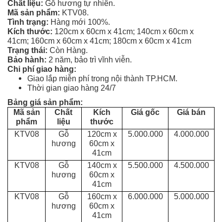
Tủ
Chất liệu:
Gỗ hương tự nhiên.
Mã sản phẩm:
KTV08.
Rượu
Tình trạng:
Hàng mới 100%.
Kích thước:
120cm x 60cm x 41cm;
140cm x 60cm x
Tủ
41cm; 160cm x 60cm x 41cm; 180cm x 60cm x 41cm
Kệ
Trạng thái:
Còn Hàng.
Thờ
Bảo hành:
2 năm, bảo trì vĩnh viễn.
Chi phí giao hàng:
Giao lắp miễn phí trong nội thành TP.HCM.
Nội
Thời gian giao hàng 24/7
Thất
Bảng giá sản phẩm:
Văn
Mã sản
Chất
Kích
Giá gốc
Giá bán
Phòng
phẩm
liệu
thước
KTV08
Gỗ
120cm x
5.000.000
4.000.000
Sản
hương
60cm x
Phẩm
41cm
Khác
KTV08
Gỗ
140cm x
5.500.000
4.500.000
hương
60cm x
41cm
Giới
KTV08
Gỗ
160cm x
6.000.000
5.000.000
Thiệu
hương
60cm x
41cm