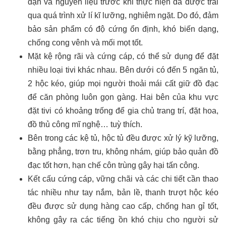
dặn và nguyên liệu trước khi thực hiện đã được trải
qua quá trình xử lí kĩ lưỡng, nghiêm ngặt. Do đó, đảm
bảo sản phẩm có độ cứng ổn định, khó biến dạng,
chống cong vênh và mối mọt tốt.
Mặt kệ rộng rãi và cứng cáp, có thể sử dụng để đặt
nhiều loại tivi khác nhau. Bên dưới có đến 5 ngăn tủ,
2 hộc kéo, giúp mọi người thoải mái cất giữ đồ đạc
để căn phòng luôn gọn gàng. Hai bên của khu vực
đặt tivi có khoảng trống để gia chủ trang trí, đặt hoa,
đồ thủ công mĩ nghệ… tuỳ thích.
Bên trong các kệ tủ, hộc tủ đều được xử lý kỹ lưỡng,
bằng phẳng, trơn tru, không nhám, giúp bảo quản đồ
đạc tốt hơn, hạn chế côn trùng gây hại tấn công.
Kết cấu cứng cáp, vững chãi và các chi tiết cần thao
tác nhiều như tay nắm, bản lề, thanh trượt hộc kéo
đều được sử dụng hàng cao cấp, chống han gỉ tốt,
không gây ra các tiếng ồn khó chịu cho người sử