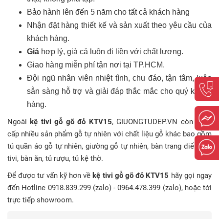
Bảo hành lên đến 5 năm cho tất cả khách hàng
Nhận đặt hàng thiết kế và sản xuất theo yêu cầu của
khách hàng.
Giá
hợp lý, giả cả luôn đi liền với chất lượng.
Giao hàng miễn phí tận nơi tại TP.HCM.
Đội ngũ nhân viên nhiệt tình, chu đáo, tận tâm, luôn
sẵn sàng hỗ trợ và giải đáp thắc mắc cho quý khách
hàng.
Ngoài
kệ tivi gỗ gõ đỏ KTV15
, GIUONGTUDEP.VN còn cung
cấp nhiều sản phẩm gỗ tự nhiên với chất liệu gỗ khác bao gồm
tủ quần áo gỗ tự nhiên, giường gỗ tự nhiên, bàn trang điểm, kệ
tivi, bàn ăn, tủ rượu, tủ kệ thờ.
Để được tư vấn kỹ hơn về
kệ tivi gỗ gõ đỏ KTV15
hãy gọi ngay
đến Hotline 0918.839.299 (zalo) - 0964.478.399 (zalo), hoặc tới
trực tiếp showroom.