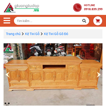
Trang
HOTLINE
0918.839.299
Chủ
Combo
Phòng
Ngủ
Trang chủ
Kệ Tivi Gỗ
Kệ Tivi Gỗ Gõ Đỏ
Giường
Gỗ
Tủ
Quần
Áo
Gỗ
Tự
Nhiên
Bàn
Trang