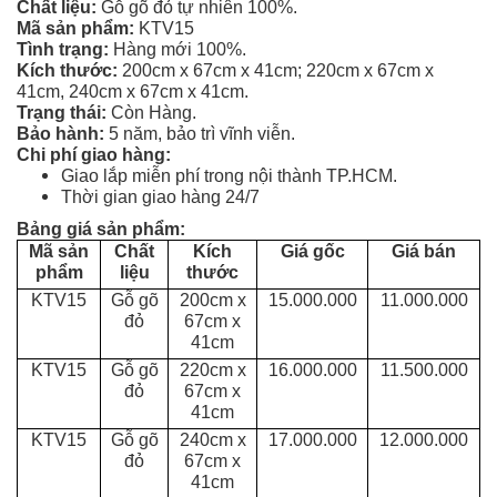
Tủ
Chất liệu:
Gỗ gõ đỏ tự nhiên 100%.
Mã sản phẩm:
KTV15
Rượu
Tình trạng:
Hàng mới 100%.
Kích thước:
200cm x 67cm x 41cm;
220cm x 67cm x
Tủ
41cm, 240cm x 67cm x 41cm
.
Kệ
Trạng thái:
Còn Hàng.
Thờ
Bảo hành:
5 năm, bảo trì vĩnh viễn.
Chi phí giao hàng:
Giao lắp miễn phí trong nội thành TP.HCM.
Nội
Thời gian giao hàng 24/7
Thất
Bảng giá sản phẩm:
Văn
Mã sản
Chất
Kích
Giá gốc
Giá bán
Phòng
phẩm
liệu
thước
KTV15
Gỗ gõ
200cm x
15.000.000
11.000.000
Sản
đỏ
67cm x
Phẩm
41cm
Khác
KTV15
Gỗ gõ
220cm x
16.000.000
11.500.000
đỏ
67cm x
41cm
Giới
KTV15
Gỗ gõ
240cm x
17.000.000
12.000.000
Thiệu
đỏ
67cm x
41cm