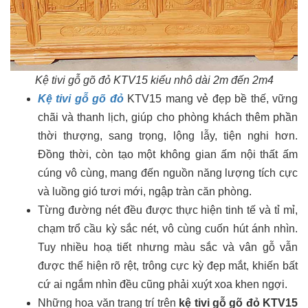
Kệ tivi gỗ gõ đỏ KTV15 kiểu nhô dài 2m đến 2m4
Kệ tivi gỗ gõ đỏ
KTV15 mang vẻ đẹp bề thế, vững
chãi và thanh lịch, giúp cho phòng khách thêm phần
thời thượng, sang trọng, lộng lẫy, tiện nghi hơn.
Đồng thời, còn tạo một không gian ấm nội thất ấm
cúng vô cùng, mang đến nguồn năng lượng tích cực
và luồng gió tươi mới, ngập tràn căn phòng.
Từng đường nét đều được thực hiện tinh tế và tỉ mỉ,
chạm trổ cầu kỳ sắc nét, vô cùng cuốn hút ánh nhìn.
Tuy nhiều hoạ tiết nhưng màu sắc và vân gỗ vẫn
được thể hiện rõ rệt, trông cực kỳ đẹp mắt, khiến bất
cứ ai ngắm nhìn đều cũng phải xuýt xoa khen ngợi.
Những hoa văn trang trí trên
kệ tivi gỗ gõ đỏ KTV15