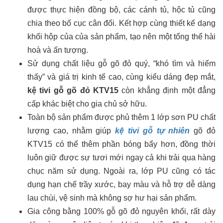
được thực hiện đồng bộ, các cánh tủ, hộc tủ cũng
chia theo bố cục cân đối. Kết hợp cùng thiết kế dạng
khối hộp của của sản phẩm, tạo nên một tổng thể hài
hoà và ấn tượng.
Sử dụng chất liệu gỗ gõ đỏ quý, “khó tìm và hiếm
thấy” và giá trị kinh tế cao, cùng kiểu dáng đẹp mắt,
kệ tivi gỗ gõ đỏ KTV15
còn khẳng định một đẳng
cấp khác biệt cho gia chủ sở hữu.
Toàn bộ sản phẩm được phủ thêm 1 lớp sơn PU chất
lượng cao, nhằm giúp
kệ tivi gỗ tự nhiên
gõ đỏ
KTV15 có thể thêm phần bóng bẩy hơn, đồng thời
luôn giữ được sự tươi mới ngay cả khi trải qua hàng
chục năm sử dụng. Ngoài ra, lớp PU cũng có tác
dụng hạn chế trầy xước, bay màu và hỗ trợ dễ dàng
lau chùi, vệ sinh mà không sợ hư hại sản phẩm.
Gia công bằng 100% gỗ gõ đỏ nguyên khối, rất dày