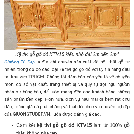
Kệ tivi gỗ gõ đỏ KTV15 kiểu nhô dài 2m đến 2m4
là địa chỉ chuyên sản xuất đồ nội thất gỗ tự
Giường Tủ Đẹp
nhiên, trong đó có các loại kệ tivi gỗ gõ đỏ với uy tín hàng đầu
tại khu vực TPHCM. Chúng tôi đảm bảo các yếu tố về chuyên
môn, cơ sở vật chất, trang thiết bị và quy tụ đội ngũ nguồn
nhân sự hùng hậu, để luôn mang đến cho khách hàng những
sản phẩm bền đẹp. Hơn nữa, dịch vụ hậu mãi đi kèm rất chu
đáo, cùng giá cả phải chăng và thái độ phục vụ chuyên nghiệp
của GIUONGTUDEP.VN, luôn được đánh giá cao.
Cam kết
kệ tivi gỗ gõ đỏ KTV15
làm từ 100% gỗ
thật, không pha tạp.