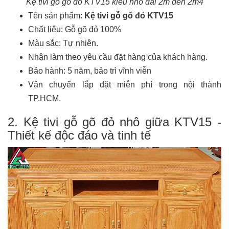
Kệ tivi gỗ gõ đỏ KTV15 kiểu nhô dài 2m đến 2m4
Tên sản phẩm:
Kệ tivi gỗ gõ đỏ KTV15
Chất liệu: Gỗ gõ đỏ 100%
Màu sắc: Tự nhiên.
Nhận làm theo yêu cầu đặt hàng của khách hàng.
Bảo hành: 5 năm, bảo trì vĩnh viễn
Vận chuyển lắp đặt miễn phí trong nội thành
TP.HCM.
2. Kệ tivi gỗ gõ đỏ nhô giữa KTV15 -
Thiết kế độc đáo và tinh tế