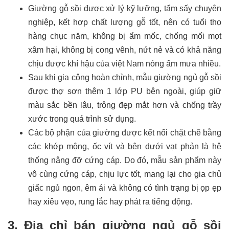
Giường gỗ sồi được xử lý kỹ lưỡng, tẩm sấy chuyên
nghiệp, kết hợp chất lượng gỗ tốt, nên có tuổi thọ
hàng chục năm, không bị ẩm mốc, chống mối mọt
xâm hại, không bị cong vênh, nứt nẻ và có khả năng
chịu được khí hậu của việt Nam nóng ẩm mưa nhiều.
Sau khi gia công hoàn chỉnh, mẫu
giường ngủ gỗ sồi
được thợ sơn thêm 1 lớp PU bên ngoài, giúp giữ
màu sắc bền lâu, trông đẹp mắt hơn và chống trầy
xước trong quá trình sử dụng.
Các bộ phận của giường được kết nối chặt chẽ bằng
các khớp mộng, ốc vít và bên dưới vạt phản là hệ
thống nâng đỡ cứng cáp. Do đó, mẫu sản phẩm này
vô cùng cứng cáp, chịu lực tốt, mang lại cho gia chủ
giấc ngủ ngon, êm ái và không có tình trạng bị ọp ẹp
hay xiêu vẹo, rung lắc hay phát ra tiếng động.
3. Địa chỉ bán giường ngủ gỗ sồi