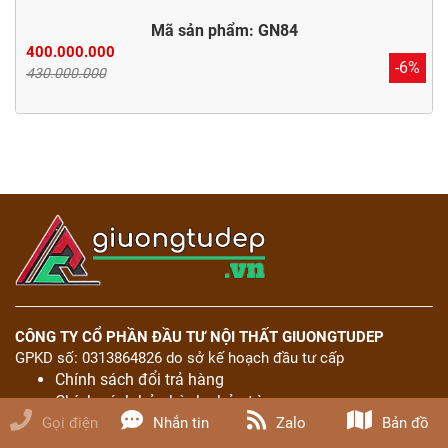
Mã sản phẩm: GN84
400.000.000
-6%
430.000.000
CÔNG TY CỔ PHẦN ĐẦU TƯ NỘI THẤT GIUONGTUDEP
GPKD số: 0313864826 do sở kế hoạch đầu tư cấp
Chính sách đổi trả hàng
Chính sách bảo hành - bảo trì
Phương thức thanh toán
Gọi điện
Nhắn tin
Zalo
Bản đồ
Giao hàng và nhận hàng