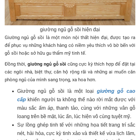
giường ngủ gỗ sồi hiện đại
Giường ngủ gỗ sồi là một món nội thất hiện đại, được tạo ra
để phục vụ những khách hàng có niềm yêu thích vô bờ bến với
gỗ sồi hoặc sở hữu gu thẩm mỹ tinh tế.
Đồng thời,
giường ngủ gỗ sồi
cũng cực kỳ thích hợp để đặt tại
các ngôi nhà, biệt thự, căn hộ rộng rãi và những ai muốn căn
phòng ngủ của mình sang trọng, xa hoa hơn.
Giường ngủ gỗ sồi là một loại
giường gỗ cao
cấp
khiến người ta không thể nào rời mắt được với
màu sắc ấm áp, thanh tảo, cùng với những vân gỗ
loang trên bề mặt, lúc ẩn, lúc hiện vô cùng tuyệt mỹ.
Sự lồng ghép tinh tế với những họa tiết trang trí sắc
nét, hài hòa, cực kỳ tinh xảo và thiết kế vừa lịch lãm,