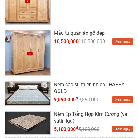
Dự
Án
Kiến
Thức
Mẫu tủ quần áo gỗ đẹp
đ
10,500,000
10,500,000
Xem ngay
Liên
Hệ
Nệm cao su thiên nhiên - HAPPY
GOLD
đ
9,890,000
9,890,000
Xem ngay
Nệm Ép Tổng Hợp Kim Cương (vải
satin lụa)
đ
5,100,000
5,100,000
Xem ngay