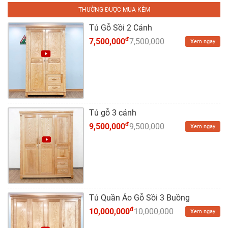
Tủ
THƯỜNG ĐƯỢC MUA KÈM
Rượu
Tủ Gỗ Sồi 2 Cánh
Tủ
đ
7,500,000
7,500,000
Xem ngay
Kệ
Thờ
Nội
Thất
Văn
Tủ gỗ 3 cánh
Phòng
đ
9,500,000
9,500,000
Xem ngay
Sản
Phẩm
Khác
Giới
Tủ Quần Áo Gỗ Sồi 3 Buồng
Thiệu
đ
10,000,000
10,000,000
Xem ngay