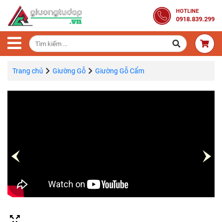
Trang
HOTLINE
0918.839.299
Chủ
Combo
Phòng
Ngủ
Trang chủ
Giường Gỗ
Giường Gỗ Cẩm
Giường
Gỗ
Tủ
Quần
Áo
Gỗ
Tự
Nhiên
Bàn
Trang