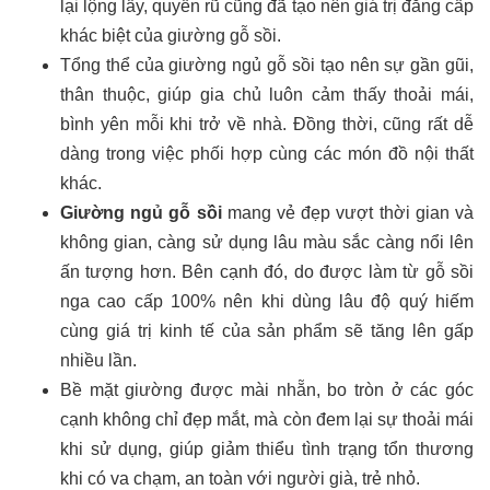
lại lộng lẫy, quyến rũ cũng đã tạo nên giá trị đẳng cấp
khác biệt của giường gỗ sồi.
Tổng thể của giường ngủ gỗ sồi tạo nên sự gần gũi,
thân thuộc, giúp gia chủ luôn cảm thấy thoải mái,
bình yên mỗi khi trở về nhà. Đồng thời, cũng rất dễ
dàng trong việc phối hợp cùng các món đồ nội thất
khác.
Giường ngủ gỗ sồi
mang vẻ đẹp vượt thời gian và
không gian, càng sử dụng lâu màu sắc càng nổi lên
ấn tượng hơn. Bên cạnh đó, do được làm từ gỗ sồi
nga cao cấp 100% nên khi dùng lâu độ quý hiếm
cùng giá trị kinh tế của sản phẩm sẽ tăng lên gấp
nhiều lần.
Bề mặt giường được mài nhẵn, bo tròn ở các góc
cạnh không chỉ đẹp mắt, mà còn đem lại sự thoải mái
khi sử dụng, giúp giảm thiểu tình trạng tổn thương
khi có va chạm, an toàn với người già, trẻ nhỏ.