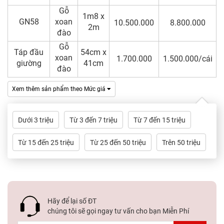
Gỗ
1m8 x
GN58
xoan
10.500.000
8.800.000
2m
đào
Gỗ
Táp đầu
54cm x
xoan
1.700.000
1.500.000/cái
giường
41cm
đào
Xem thêm sản phẩm theo Mức giá
Dưới 3 triệu
Từ 3 đến 7 triệu
Từ 7 đến 15 triệu
Từ 15 đến 25 triệu
Từ 25 đến 50 triệu
Trên 50 triệu
Hãy để lại số ĐT
chúng tôi sẽ gọi ngay tư vấn cho bạn Miễn Phí