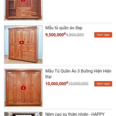
Dự
Án
Kiến
Thức
Mẫu tủ quần áo đẹp
đ
9,500,000
9,500,000
Xem ngay
Liên
Hệ
Mẫu Tủ Quần Áo 3 Buồng Hiện Hiện
Đại
đ
10,000,000
10,000,000
Xem ngay
Nệm cao su thiên nhiên - HAPPY