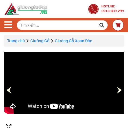
Trang
HOTLINE
0918.839.299
Chủ
Combo
Phòng
Ngủ
Trang chủ
Giường Gỗ
Giường Gỗ Xoan Đào
Giường
Gỗ
Tủ
Quần
Áo
Gỗ
Tự
Nhiên
Bàn
Trang