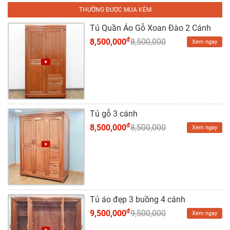
Tủ
THƯỜNG ĐƯỢC MUA KÈM
Rượu
Tủ Quần Áo Gỗ Xoan Đào 2 Cánh
Tủ
đ
8,500,000
8,500,000
Xem ngay
Kệ
Thờ
Nội
Thất
Văn
Tủ gỗ 3 cánh
Phòng
đ
8,500,000
8,500,000
Xem ngay
Sản
Phẩm
Khác
Giới
Tủ áo đẹp 3 buồng 4 cánh
Thiệu
đ
9,500,000
9,500,000
Xem ngay