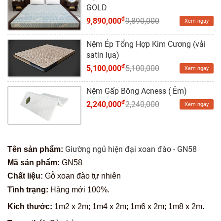
GOLD
đ
9,890,000
9,890,000
Xem ngay
Nệm Ép Tổng Hợp Kim Cương (vải
satin lụa)
đ
5,100,000
5,100,000
Xem ngay
Nệm Gấp Bông Acness ( Êm)
đ
2,240,000
2,240,000
Xem ngay
Giường ngủ hiện đại xoan đào - GN58
Tên sản phẩm:
Mã sản phẩm:
GN58
Chất liệu:
Gỗ xoan đào tự nhiên
Tình trạng:
Hàng mới 100%.
Kích thước:
1m2 x 2m; 1m4 x 2m; 1m6 x 2m; 1m8 x 2m.