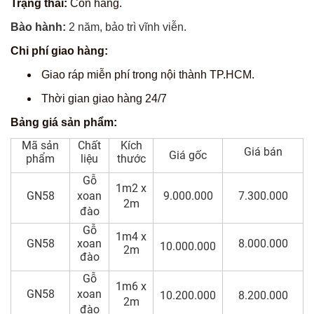
Trạng thái:
Còn hàng.
Bào hành:
2 năm, bảo trì vĩnh viễn.
Chi phí giao hàng:
Giao ráp miễn phí trong nội thành TP.HCM.
Thời gian giao hàng 24/7
Bảng giá sản phẩm:
Mã sản
Chất
Kích
Giá bán
Giá gốc
phẩm
liệu
thước
Gỗ
1m2 x
GN58
xoan
9.000.000
7.300.000
2m
đào
Gỗ
1m4 x
GN58
xoan
8.000.000
10.000.000
2m
đào
Gỗ
1m6 x
GN58
xoan
10.200.000
8.200.000
2m
đào