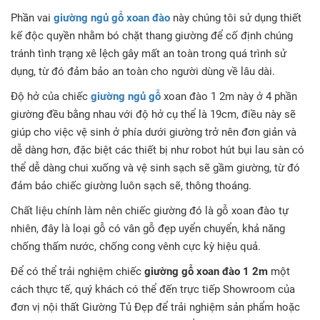
Phần vai
giường ngủ gỗ xoan đào
này chúng tôi sử dụng thiết
kế độc quyền nhằm bó chặt thang giường để cố định chúng
tránh tình trạng xê lệch gây mất an toàn trong quá trình sử
dụng, từ đó đảm bảo an toàn cho người dùng về lâu dài.
Độ hở của chiếc
giường ngủ gỗ
xoan đào 1 2m này ở 4 phần
giường đều bằng nhau với độ hở cụ thể là 19cm, điều này sẽ
giúp cho việc vệ sinh ở phía dưới giường trở nên đơn giản và
dễ dàng hơn, đặc biệt các thiết bị như robot hút bụi lau sàn có
thể dễ dàng chui xuống và vệ sinh sạch sẽ gầm giường, từ đó
đảm bảo chiếc giường luôn sạch sẽ, thông thoáng.
Chất liệu chính làm nên chiếc giường đó là gỗ xoan đào tự
nhiên, đây là loại gỗ có vân gỗ đẹp uyển chuyển, khả năng
chống thấm nước, chống cong vênh cực kỳ hiệu quả.
Để có thể trải nghiệm chiếc
giường gỗ xoan đào 1 2m
một
cách thực tế, quý khách có thể đến trực tiếp Showroom của
đơn vị nội thất Giường Tủ Đẹp để trải nghiệm sản phẩm hoặc