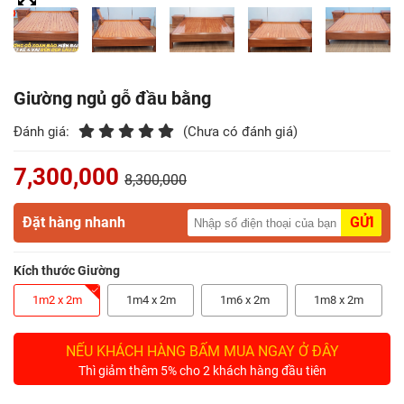
Điểm
Gỗ
Nệm
Giường ngủ gỗ đầu bằng
Bàn
Đánh giá:
(Chưa có đánh giá)
Ăn
7,300,000
8,300,000
Kệ
Tivi
Đặt hàng nhanh
GỬI
Gỗ
Kích thước Giường
Salon
Gỗ
1m2 x 2m
1m4 x 2m
1m6 x 2m
1m8 x 2m
Sofa
NẾU KHÁCH HÀNG BẤM MUA NGAY Ở ĐÂY
Gỗ
Thì giảm thêm 5% cho 2 khách hàng đầu tiên