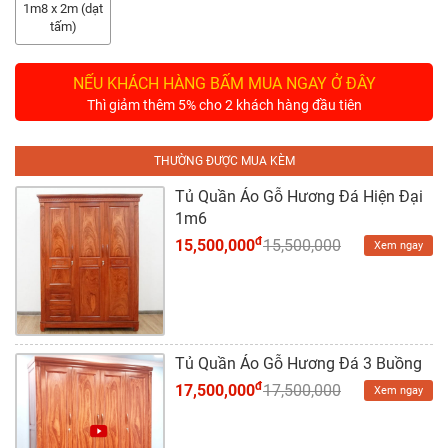
Tủ
1m8 x 2m (dạt
Rượu
tấm)
Tủ
NẾU KHÁCH HÀNG BẤM MUA NGAY Ở ĐÂY
Kệ
Thì giảm thêm 5% cho 2 khách hàng đầu tiên
Thờ
THƯỜNG ĐƯỢC MUA KÈM
Nội
Thất
Tủ Quần Áo Gỗ Hương Đá Hiện Đại
Văn
1m6
Phòng
đ
15,500,000
15,500,000
Xem ngay
Sản
Phẩm
Khác
Tủ Quần Áo Gỗ Hương Đá 3 Buồng
Giới
đ
17,500,000
17,500,000
Xem ngay
Thiệu