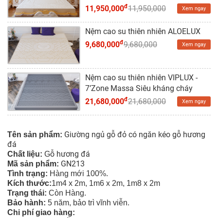
đ
11,950,000
11,950,000
Xem ngay
Nệm cao su thiên nhiên ALOELUX
đ
9,680,000
9,680,000
Xem ngay
Nệm cao su thiên nhiên VIPLUX -
7’Zone Massa Siêu kháng cháy
đ
21,680,000
21,680,000
Xem ngay
Giường ngủ gỗ đỏ có ngăn kéo gỗ hương
Tên sản phẩm:
đá
ỗ hương đá
Chất liệu:
G
GN213
Mã sản phẩm:
Tình tr
ạng
:
Hàng mới 100%.
Kích thước:
1m4 x 2m,
1m6 x 2m, 1m8 x 2m
Trạng thái:
Còn Hàng.
Bảo hành:
5 năm, bảo trì vĩnh viễn.
Chi phí giao hàng: