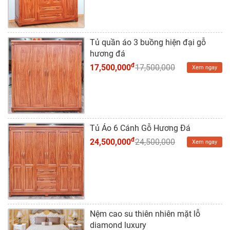
Dự
Án
Kiến
Tủ quần áo 3 buồng hiện đại gỗ
Thức
hương đá
đ
17,500,000
17,500,000
Xem ngay
Liên
Hệ
Tủ Áo 6 Cánh Gỗ Hương Đá
đ
24,500,000
24,500,000
Xem ngay
Nệm cao su thiên nhiên mặt lỗ
diamond luxury