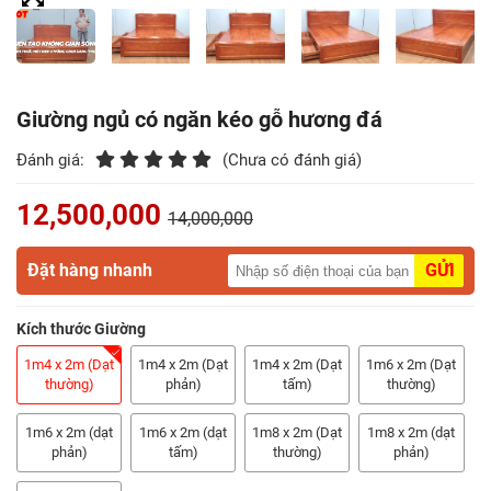
Điểm
Gỗ
Nệm
Giường ngủ có ngăn kéo gỗ hương đá
Bàn
Đánh giá:
(Chưa có đánh giá)
Ăn
12,500,000
14,000,000
Kệ
Tivi
Đặt hàng nhanh
GỬI
Gỗ
Kích thước Giường
Salon
Gỗ
1m4 x 2m (Dạt
1m4 x 2m (Dạt
1m4 x 2m (Dạt
1m6 x 2m (Dạt
thường)
phản)
tấm)
thường)
Sofa
1m6 x 2m (dạt
1m6 x 2m (dạt
1m8 x 2m (Dạt
1m8 x 2m (dạt
Gỗ
phản)
tấm)
thường)
phản)