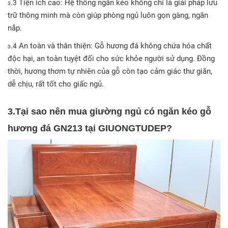
.
Tiện ích cao: Hệ thống ngăn kéo không chỉ là giải pháp lưu
3
3
trữ thông minh mà còn giúp phòng ngủ luôn gọn gàng, ngăn
nắp.
.
An toàn và thân thiện: Gỗ hương đá không chứa hóa chất
4
3
độc hại, an toàn tuyệt đối cho sức khỏe người sử dụng. Đồng
thời, hương thơm tự nhiên của gỗ còn tạo cảm giác thư giãn,
dễ chịu, rất tốt cho giấc ngủ.
3.Tại sao nên mua
giường ngủ có ngăn kéo gỗ
hương đá GN213
tại GIUONGTUDEP?