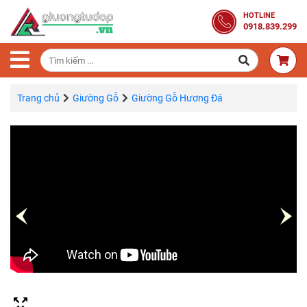
Trang
HOTLINE
0918.839.299
Chủ
Combo
Phòng
Ngủ
Trang chủ
Giường Gỗ
Giường Gỗ Hương Đá
Giường
Gỗ
Tủ
Quần
Áo
Gỗ
Tự
Nhiên
Bàn
Trang