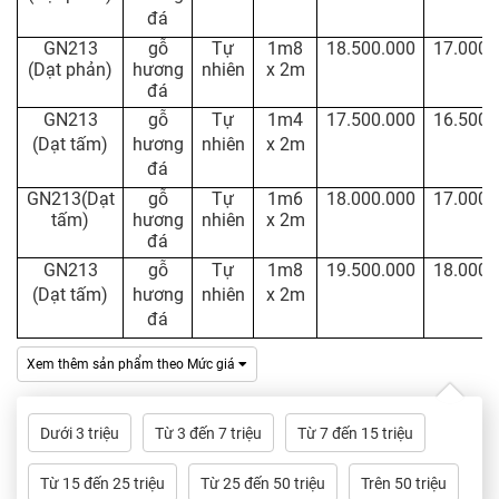
đá
GN213
gỗ
Tự
1m8
18.500.000
17.000.
(Dạt phản)
hương
nhiên
x 2m
đá
GN213
gỗ
Tự
1m4
17.500.000
16.500.
(Dạt tấm)
hương
nhiên
x 2m
đá
GN213(Dạt
gỗ
Tự
1m6
18.000.000
17.000.
tấm)
hương
nhiên
x 2m
đá
GN213
gỗ
Tự
1m8
19.500.000
18.000.
(Dạt tấm)
hương
nhiên
x 2m
đá
Xem thêm sản phẩm theo Mức giá
Dưới 3 triệu
Từ 3 đến 7 triệu
Từ 7 đến 15 triệu
Từ 15 đến 25 triệu
Từ 25 đến 50 triệu
Trên 50 triệu