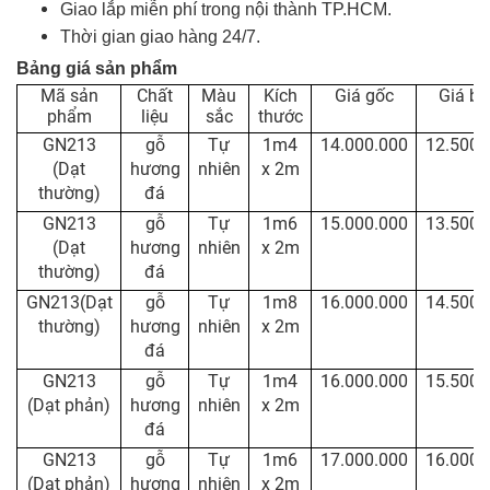
Giao lắp miễn phí trong nội thành TP.HCM.
Thời gian giao hàng 24/7
.
Bảng giá sản phẩm
Mã sản
Chất
Màu
Kích
Giá gốc
Giá b
phẩm
liệu
sắc
thước
GN213
gỗ
Tự
1m4
14.000.000
12.500.
(Dạt
hương
nhiên
x 2m
thường)
đá
GN213
gỗ
Tự
1m6
15.000.000
13.500.
(Dạt
hương
nhiên
x 2m
thường)
đá
GN213(Dạt
gỗ
Tự
1m8
16.000.000
14.500.
thường)
hương
nhiên
x 2m
đá
GN213
gỗ
Tự
1m4
16.000.000
15.500.
(Dạt phản)
hương
nhiên
x 2m
đá
GN213
gỗ
Tự
1m6
17.000.000
16.000.
(Dạt phản)
hương
nhiên
x 2m