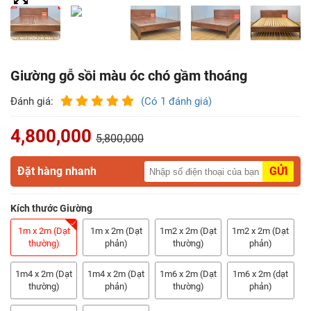
Điểm
Gỗ
Nệm
Giường gỗ sồi màu óc chó gầm thoáng
Bàn
Đánh giá:
(Có 1 đánh giá)
Ăn
4,800,000
5,800,000
Kệ
Tivi
Đặt hàng nhanh
GỬI
Gỗ
Kích thước Giường
Salon
Gỗ
1m x 2m (Dạt
1m x 2m (Dạt
1m2 x 2m (Dạt
1m2 x 2m (Dạt
thường)
phản)
thường)
phản)
Sofa
1m4 x 2m (Dạt
1m4 x 2m (Dạt
1m6 x 2m (Dạt
1m6 x 2m (dạt
Gỗ
thường)
phản)
thường)
phản)