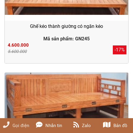
Ghế kéo thành giường có ngăn kéo
Mã sản phẩm: GN245
4.600.000
-17%
5.600.000
Gọi điện
Nhắn tin
Zalo
Bản đồ