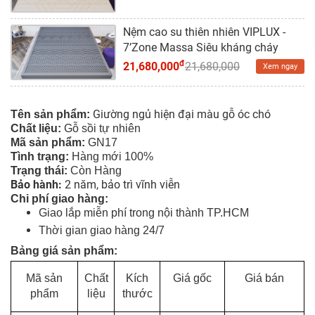
Nệm cao su thiên nhiên VIPLUX -
7’Zone Massa Siêu kháng cháy
đ
21,680,000
21,680,000
Xem ngay
Giường ngủ hiện đại màu gỗ óc chó
Tên sản phẩm:
Chất liệu:
Gỗ sồi tự nhiên
Mã sản phẩm:
GN17
Tình tr
ạng
:
Hàng mới 100%
Trạng thái:
Còn Hàng
Bảo hành:
2 năm, bảo trì vĩnh viễn
Chi phí giao hàng:
Giao lắp miễn phí trong nội thành TP.HCM
Thời gian giao hàng 24/7
Bảng giá sản phẩm:
Mã sản
Chất
Kích
Giá gốc
Giá bán
phẩm
liệu
thước