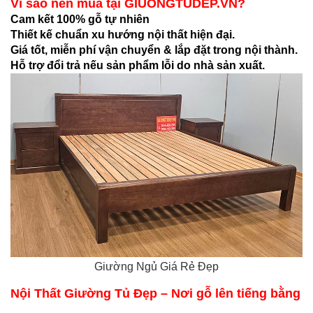
Vì sao nên mua tại GIUONGTUDEP.VN?
Cam kết 100% gỗ tự nhiên
Thiết kế chuẩn xu hướng nội thất hiện đại.
Giá tốt, miễn phí vận chuyển & lắp đặt trong nội thành.
Hỗ trợ đổi trả nếu sản phẩm lỗi do nhà sản xuất.
Giường Ngủ Giá Rẻ Đẹp
Nội Thất Giường Tủ Đẹp – Nơi gỗ lên tiếng bằng