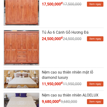
đ
17,500,000
17,500,000
Xem ngay
Tủ Áo 6 Cánh Gỗ Hương Đá
đ
24,500,000
24,500,000
Xem ngay
Nệm cao su thiên nhiên mặt lỗ
diamond luxury
đ
11,950,000
11,950,000
Xem ngay
Nệm cao su thiên nhiên ALOELUX
đ
9,680,000
9,680,000
Xem ngay