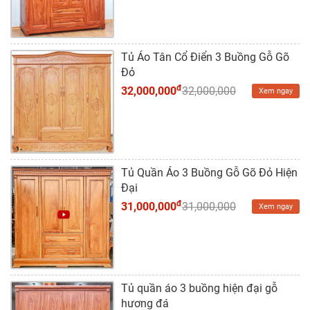
Dự
Án
Kiến
Tủ Áo Tân Cổ Điển 3 Buồng Gỗ Gõ
Thức
Đỏ
đ
32,000,000
32,000,000
Xem ngay
Liên
Hệ
Tủ Quần Áo 3 Buồng Gỗ Gõ Đỏ Hiện
Đại
đ
31,000,000
31,000,000
Xem ngay
Tủ quần áo 3 buồng hiện đại gỗ
hương đá