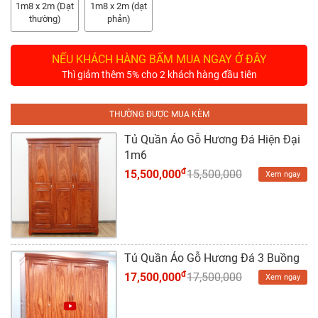
Tủ
1m8 x 2m (Dạt
1m8 x 2m (dạt
Rượu
thường)
phản)
Tủ
NẾU KHÁCH HÀNG BẤM MUA NGAY Ở ĐÂY
Kệ
Thì giảm thêm 5% cho 2 khách hàng đầu tiên
Thờ
THƯỜNG ĐƯỢC MUA KÈM
Nội
Thất
Tủ Quần Áo Gỗ Hương Đá Hiện Đại
Văn
1m6
Phòng
đ
15,500,000
15,500,000
Xem ngay
Sản
Phẩm
Khác
Tủ Quần Áo Gỗ Hương Đá 3 Buồng
Giới
đ
17,500,000
17,500,000
Xem ngay
Thiệu