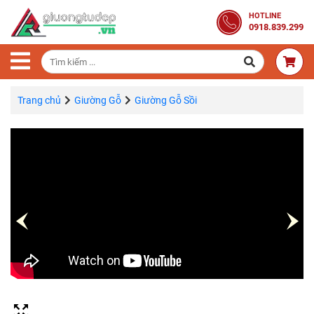
Trang
HOTLINE
0918.839.299
Chủ
Combo
Phòng
Ngủ
Trang chủ
Giường Gỗ
Giường Gỗ Sồi
Giường
Gỗ
Tủ
Quần
Áo
Gỗ
Tự
Nhiên
Bàn
Trang