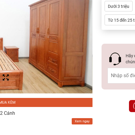
Dưới 3 triệu
Từ 15 đến 25 t
Hãy đ
chúng
MUA KÈM
 2 Cánh
Xem ngay