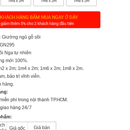
1m4 x 2m
1m6 x 2m
1m8 x 2m
 KHÁCH HÀNG BẤM MUA NGAY Ở ĐÂY
 giảm thêm 5% cho 2 khách hàng đầu tiên
:
Giường ngủ gỗ sồi
GN295
i Nga tự nhiên
g mới 100%.
2 x 2m; 1m4 x 2m; 1m6 x 2m; 1m8 x 2m.
m, bảo trì vĩnh viễn.
 hàng.
àng:
miễn phí trong nội thành TP.HCM.
 giao hàng 24/7
phẩm:
ích
Giá bán
Giá gốc