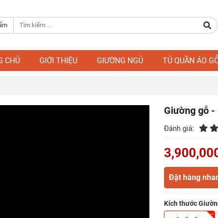
hẩm
G CHỦ
GIỚI THIỆU
GIƯỜNG NGỦ
TỦ QUẦN ÁO G
Giường gỗ -
Đánh giá:
3,900,00
Đặt hàng nha
Kích thước Giườn