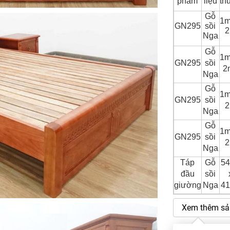
phẩm
liệu
th
Gỗ
1m
GN295
sồi
Nga
Gỗ
1m
GN295
sồi
2
Nga
Gỗ
1m
GN295
sồi
Nga
Gỗ
1m
GN295
sồi
Nga
Táp
Gỗ
5
đầu
sồi
giường
Nga
4
Xem thêm sả