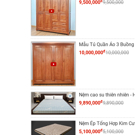
đ
9,500,000
9,500,000
Mẫu Tủ Quần Áo 3 Buồng 
đ
10,000,000
10,000,000
Nệm cao su thiên nhiên 
đ
9,890,000
9,890,000
Nệm Ép Tổng Hợp Kim Cươn
đ
5,100,000
5,100,000