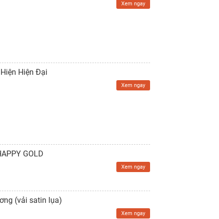
Xem ngay
Hiện Hiện Đại
Xem ngay
- HAPPY GOLD
Xem ngay
g (vải satin lụa)
Xem ngay