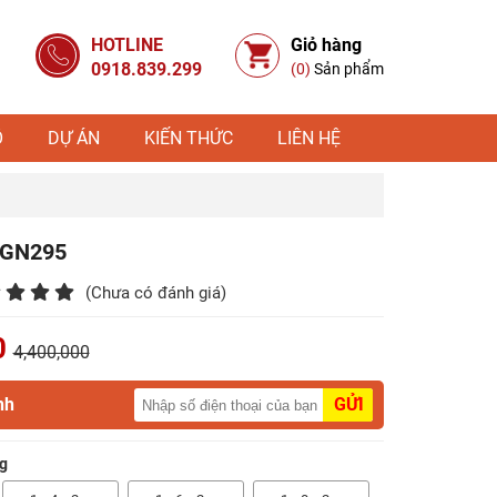
HOTLINE
Giỏ hàng
0918.839.299
(0)
Sản phẩm
Ỗ
DỰ ÁN
KIẾN THỨC
LIÊN HỆ
 GN295
(Chưa có đánh giá)
0
4,400,000
nh
GỬI
g