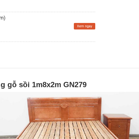
Êm)
Xem ngay
ng gỗ sồi 1m8x2m GN279