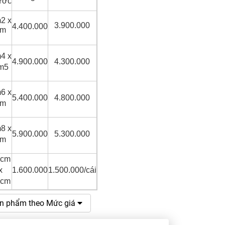
ước
2 x
3.900.000
4.400.000
2m
4 x
4.900.000
4.300.000
m5
6 x
5.400.000
4.800.000
2m
8 x
5.900.000
5.300.000
2m
4cm
x
1.600.000
1.500.000/cái
1cm
n phẩm theo Mức giá