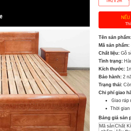
1m2 x 2m
NẾU
Thì
Tên sản phẩm
Mã sản phẩm:
Chất liệu:
Gỗ sồ
Tình trạng:
Hàn
Kích thước:
1m
Bảo hành:
2 nă
Trạng thái:
Còn
Chi phí giao h
Giao ráp 
Thời gian
Bảng giá sản 
Mã sản
Chất
K