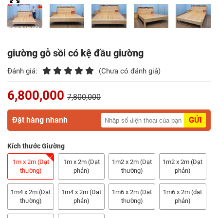
Điểm
Gỗ
Nệm
giường gỗ sồi có kệ đầu giường
Bàn
Đánh giá:
(Chưa có đánh giá)
Ăn
6,800,000
7,800,000
Kệ
Tivi
Đặt hàng nhanh
GỬI
Gỗ
Kích thước Giường
Salon
Gỗ
1m x 2m (Dạt
1m x 2m (Dạt
1m2 x 2m (Dạt
1m2 x 2m (Dạt
thường)
phản)
thường)
phản)
Sofa
1m4 x 2m (Dạt
1m4 x 2m (Dạt
1m6 x 2m (Dạt
1m6 x 2m (dạt
Gỗ
thường)
phản)
thường)
phản)