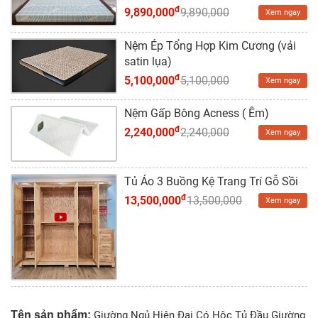
đ
9,890,000
9,890,000
Xem ngay
Nệm Ép Tổng Hợp Kim Cương (vải
satin lụa)
đ
5,100,000
5,100,000
Xem ngay
Nệm Gấp Bông Acness ( Êm)
đ
2,240,000
2,240,000
Xem ngay
Tủ Áo 3 Buồng Kệ Trang Trí Gỗ Sồi
đ
13,500,000
13,500,000
Xem ngay
Tên sản phẩm:
Giường Ngủ Hiện Đại Có Hộc Tủ Đầu Giường