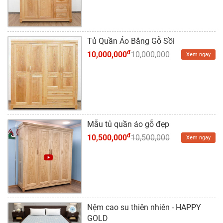
Dự
Án
Kiến
Tủ Quần Áo Bằng Gỗ Sồi
Thức
đ
10,000,000
10,000,000
Xem ngay
Liên
Hệ
Mẫu tủ quần áo gỗ đẹp
đ
10,500,000
10,500,000
Xem ngay
Nệm cao su thiên nhiên - HAPPY
GOLD