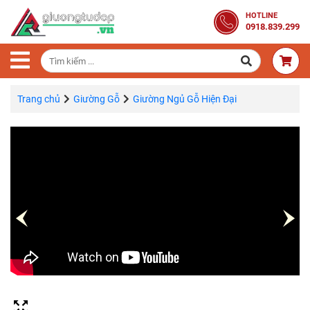
Trang
HOTLINE
0918.839.299
Chủ
Combo
Phòng
Ngủ
Trang chủ
Giường Gỗ
Giường Ngủ Gỗ Hiện Đại
Giường
Gỗ
Tủ
Quần
Áo
Gỗ
Tự
Nhiên
Bàn
Trang