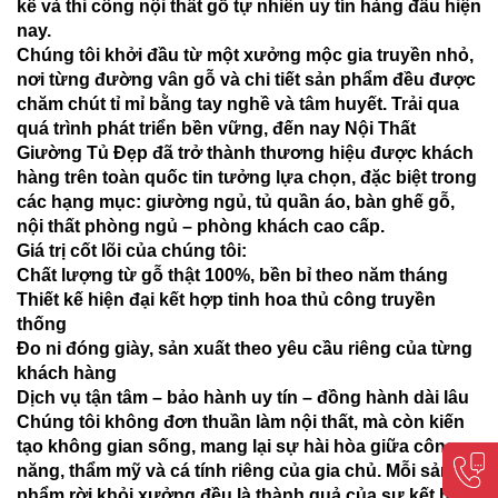
kế và thi công nội thất gỗ tự nhiên uy tín hàng đầu hiện
nay.
Chúng tôi khởi đầu từ một xưởng mộc gia truyền nhỏ,
nơi từng đường vân gỗ và chi tiết sản phẩm đều được
chăm chút tỉ mỉ bằng tay nghề và tâm huyết. Trải qua
quá trình phát triển bền vững, đến nay Nội Thất
Giường Tủ Đẹp đã trở thành thương hiệu được khách
hàng trên toàn quốc tin tưởng lựa chọn, đặc biệt trong
các hạng mục: giường ngủ, tủ quần áo, bàn ghế gỗ,
nội thất phòng ngủ – phòng khách cao cấp.
Giá trị cốt lõi của chúng tôi:
Chất lượng từ gỗ thật 100%, bền bỉ theo năm tháng
Thiết kế hiện đại kết hợp tinh hoa thủ công truyền
thống
Đo ni đóng giày, sản xuất theo yêu cầu riêng của từng
khách hàng
Dịch vụ tận tâm – bảo hành uy tín – đồng hành dài lâu
Chúng tôi không đơn thuần làm nội thất, mà còn kiến
tạo không gian sống, mang lại sự hài hòa giữa công
năng, thẩm mỹ và cá tính riêng của gia chủ. Mỗi sản
phẩm rời khỏi xưởng đều là thành quả của sự kết hợp