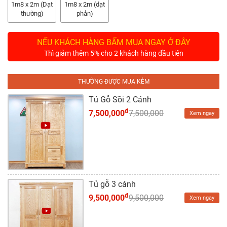
Tủ
1m8 x 2m (Dạt
1m8 x 2m (dạt
Rượu
thường)
phản)
Tủ
NẾU KHÁCH HÀNG BẤM MUA NGAY Ở ĐÂY
Kệ
Thì giảm thêm 5% cho 2 khách hàng đầu tiên
Thờ
THƯỜNG ĐƯỢC MUA KÈM
Nội
Thất
Tủ Gỗ Sồi 2 Cánh
Văn
đ
7,500,000
7,500,000
Xem ngay
Phòng
Sản
Phẩm
Khác
Tủ gỗ 3 cánh
Giới
đ
9,500,000
9,500,000
Xem ngay
Thiệu