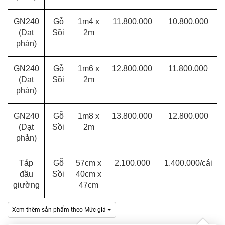
GN240
Gỗ
1m4 x
11.800.000
10.800.000
(Dạt
Sồi
2m
phản)
GN240
Gỗ
1m6 x
12.800.000
11.800.000
(Dạt
Sồi
2m
phản)
GN240
Gỗ
1m8 x
13.800.000
12.800.000
(Dạt
Sồi
2m
phản)
Táp
Gỗ
57cm x
2.100.000
1.400.000/cái
đầu
Sồi
40cm x
giường
47cm
Xem thêm sản phẩm theo Mức giá