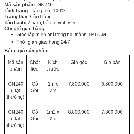
Mã sản phẩm:
GN240
Tình tr
ạng
:
Hàng mới 100%
Trạng thái:
Còn Hàng
Bảo hành:
2 năm, bảo trì vĩnh viễn
Chi phí giao hàng:
Giao lắp miễn phí trong nội thành TP.HCM
Thời gian giao hàng 24/7
Bảng giá sản phẩm:
Mã sản
Chất
Kích
Giá gốc
Giá bán
phẩm
liệu
thước
GN240
Gỗ
1m x
7.800.000
6.800.000
(Dạt
Sồi
2m
thường)
GN240
Gỗ
1m2 x
8.800.000
7.800.000
(Dạt
Sồi
2m
thường)