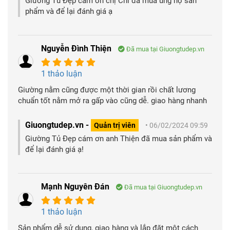
Giường Tủ Đẹp cám ơn chị Chi đã mua ủng hộ sản
phẩm và để lại đánh giá ạ
Nguyễn Đình Thiện
Đã mua tại Giuongtudep.vn
1 thảo luận
Giường nằm cũng được một thời gian rồi chất lương
chuẩn tốt nằm mở ra gấp vào cũng dễ. giao hàng nhanh
Giuongtudep.vn -
Quản trị viên
• 06/02/2024 09:59
Giường Tủ Đẹp cám ơn anh Thiện đã mua sản phẩm và
để lại đánh giá ạ!
Mạnh Nguyên Đán
Đã mua tại Giuongtudep.vn
1 thảo luận
Sản phẩm dễ sử dụng, giao hàng và lắp đặt một cách