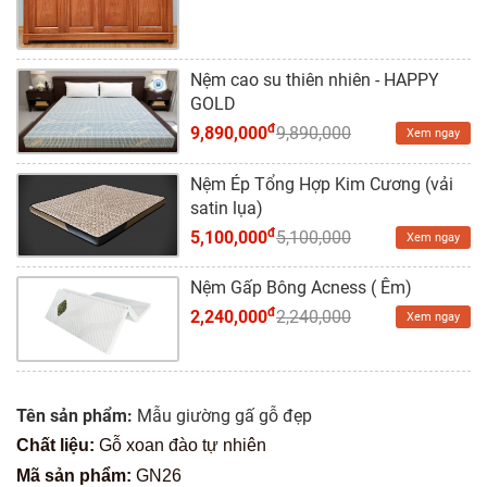
Nệm cao su thiên nhiên - HAPPY
GOLD
đ
9,890,000
9,890,000
Xem ngay
Nệm Ép Tổng Hợp Kim Cương (vải
satin lụa)
đ
5,100,000
5,100,000
Xem ngay
Nệm Gấp Bông Acness ( Êm)
đ
2,240,000
2,240,000
Xem ngay
Tên sản phẩm:
Mẫu giường gấ gỗ đẹp
Chất liệu:
Gỗ xoan đào tự nhiên
Mã sản phẩm:
GN26