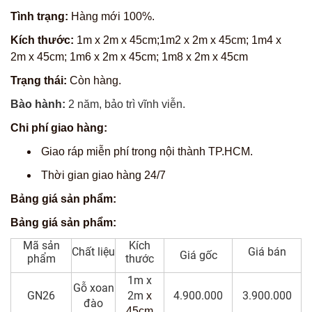
Tình trạng:
Hàng mới 100%.
Kích thước:
1m x 2m x 45cm;
1m2 x 2m x 45cm;
1m4 x
2m
x 45cm;
1m6 x 2m
x 45cm
;
1m8 x 2m
x 45cm
Trạng thái:
Còn hàng.
Bào hành:
2 năm, bảo trì vĩnh viễn.
Chi phí giao hàng:
Giao ráp miễn phí trong nội thành TP.HCM.
Thời gian giao hàng 24/7
Bảng giá sản phẩm:
Bảng giá sản phẩm:
Mã sản
Kích
Chất liệu
Giá bán
Giá gốc
phẩm
thước
1m x
Gỗ xoan
GN26
2m
4.900.000
3.900.000
x
đào
45cm