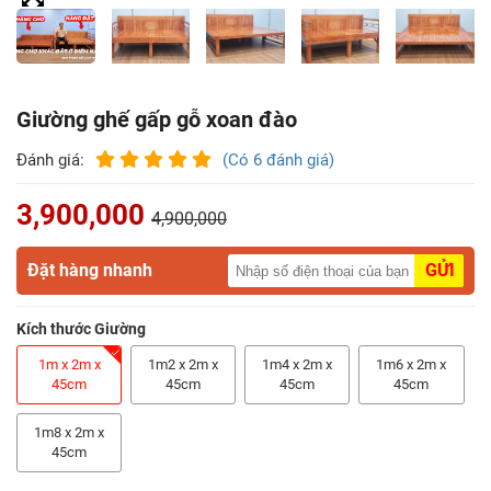
Điểm
Gỗ
Nệm
Giường ghế gấp gỗ xoan đào
Bàn
Đánh giá:
(Có 6 đánh giá)
Ăn
3,900,000
4,900,000
Kệ
Tivi
Đặt hàng nhanh
GỬI
Gỗ
Kích thước Giường
Salon
Gỗ
1m x 2m x
1m2 x 2m x
1m4 x 2m x
1m6 x 2m x
45cm
45cm
45cm
45cm
Sofa
1m8 x 2m x
Gỗ
45cm