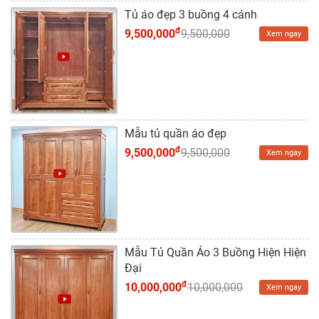
Dự
Tủ áo đẹp 3 buồng 4 cánh
Án
đ
9,500,000
9,500,000
Xem ngay
Kiến
Thức
Liên
Hệ
Mẫu tủ quần áo đẹp
đ
9,500,000
9,500,000
Xem ngay
Mẫu Tủ Quần Áo 3 Buồng Hiện Hiện
Đại
đ
10,000,000
10,000,000
Xem ngay