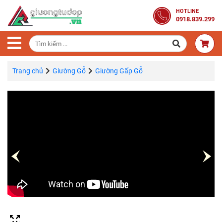
Trang
HOTLINE
0918.839.299
Chủ
Combo
Phòng
Ngủ
Trang chủ
Giường Gỗ
Giường Gấp Gỗ
Giường
Gỗ
Tủ
Quần
Áo
Gỗ
Tự
Nhiên
Bàn
Trang