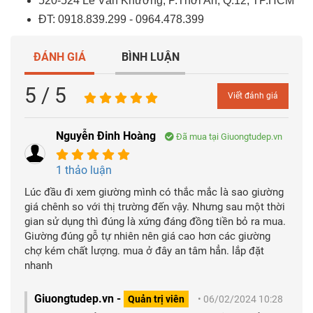
520-524 Lê Văn Khương, P.Thới An, Q.12, TP.HCM
ĐT: 0918.839.299 - 0964.478.399
ĐÁNH GIÁ
BÌNH LUẬN
5 / 5
Viết đánh giá
Nguyễn Đinh Hoàng
Đã mua tại Giuongtudep.vn
1 thảo luận
Lúc đầu đi xem giường mình có thắc mắc là sao giường
giá chênh so với thị trường đến vậy. Nhưng sau một thời
gian sử dụng thì đúng là xứng đáng đồng tiền bỏ ra mua.
Giường đúng gỗ tự nhiên nên giá cao hơn các giường
chợ kém chất lượng. mua ở đây an tâm hẳn. lắp đặt
nhanh
Giuongtudep.vn -
Quản trị viên
• 06/02/2024 10:28