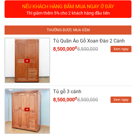
Tủ
NẾU KHÁCH HÀNG BẤM MUA NGAY Ở ĐÂY
Rượu
Thì giảm thêm 5% cho 2 khách hàng đầu tiên
Tủ
Kệ
THƯỜNG ĐƯỢC MUA KÈM
Thờ
Tủ Quần Áo Gỗ Xoan Đào 2 Cánh
đ
8,500,000
8,500,000
Xem ngay
Nội
Thất
Văn
Phòng
Sản
Tủ gỗ 3 cánh
Phẩm
đ
8,500,000
8,500,000
Khác
Xem ngay
Giới
Thiệu