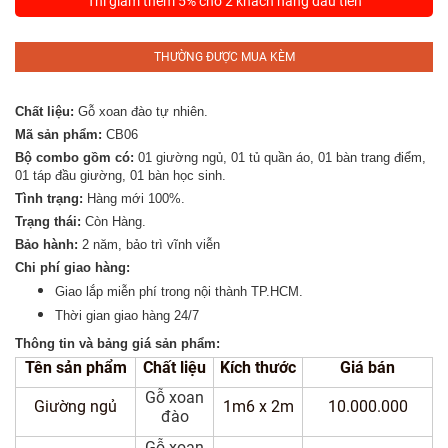
Thì giảm thêm 5% cho 2 khách hàng đầu tiên
Tủ
Rượu
THƯỜNG ĐƯỢC MUA KÈM
Tủ
Kệ
Chất liệu:
Gỗ xoan đào tự nhiên.
Thờ
Mã sản phẩm:
CB06
Bộ combo gồm có:
01 giường ngủ, 01 tủ quần áo, 01 bàn trang điểm,
Nội
01 táp đầu giường, 01 bàn học sinh.
Thất
Tình trạng:
Hàng mới 100%.
Văn
Trạng thái:
Còn Hàng.
Phòng
Bảo hành:
2 năm, bảo trì vĩnh viễn
Chi phí giao hàng:
Sản
Giao lắp miễn phí trong nội thành TP.HCM.
Phẩm
Thời gian giao hàng 24/7
Khác
Thông tin và bảng giá sản phẩm:
Tên sản phẩm
Chất liệu
Kích thước
Giá bán
Giới
Gỗ xoan
Thiệu
Giường ngủ
1m6 x 2m
10.000.000
đào
Gỗ xoan