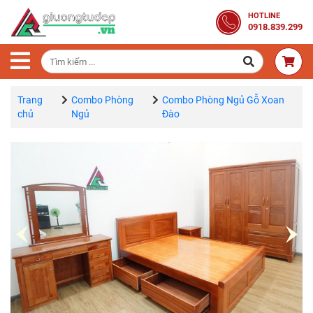
Trang
HOTLINE
0918.839.299
Chủ
Combo
Phòng
Ngủ
Trang
Combo Phòng
Combo Phòng Ngủ Gỗ Xoan
chủ
Ngủ
Đào
Giường
Gỗ
Tủ
Quần
Áo
Gỗ
Tự
Nhiên
Bàn
Trang