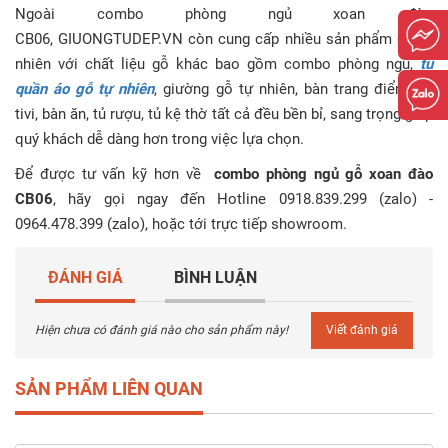
Ngoài
combo phòng ngủ xoan đào
CB06
, GIUONGTUDEP.VN còn cung cấp nhiều sản phẩm gỗ tự
nhiên với chất liệu gỗ khác bao gồm combo phòng ngủ,
tủ
quần áo gỗ tự nhiên
, giường gỗ tự nhiên, bàn trang điểm, kệ
tivi, bàn ăn, tủ rượu, tủ kệ thờ tất cả đều bền bỉ, sang trọng giúp
quý khách dễ dàng hơn trong việc lựa chọn.
Để được tư vấn kỹ hơn về
combo phòng ngủ gỗ xoan đào
CB06
, hãy gọi ngay đến Hotline 0918.839.299 (zalo) -
0964.478.399 (zalo), hoặc tới trực tiếp showroom.
ĐÁNH GIÁ
BÌNH LUẬN
Hiện chưa có đánh giá nào cho sản phẩm này!
Viết đánh giá
SẢN PHẨM LIÊN QUAN