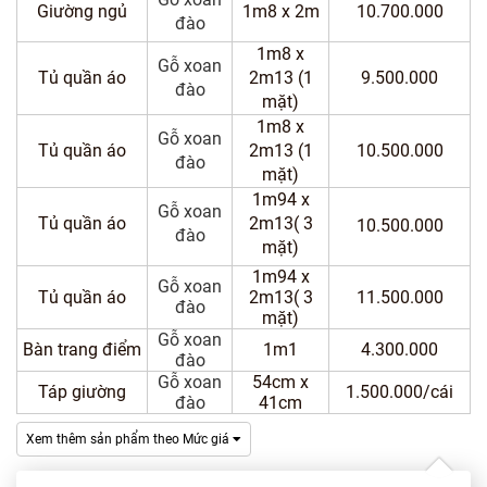
Dự
Giường ngủ
1m8 x 2m
10.700.000
đào
Án
1m8 x
Gỗ xoan
Tủ quần áo
2m13 (1
9.500.000
Kiến
đào
mặt)
Thức
1m8 x
Gỗ xoan
Tủ quần áo
2m13 (1
10.500.000
đào
Liên
mặt)
Hệ
1m94 x
Gỗ xoan
Tủ quần áo
2m13( 3
10.500.000
đào
mặt)
1m94 x
Gỗ xoan
Tủ quần áo
2m13( 3
11.500.000
đào
mặt)
Gỗ xoan
Bàn trang điểm
1m1
4.300.000
đào
Gỗ xoan
54cm x
Táp giường
1.500.000/cái
đào
41cm
Xem thêm sản phẩm theo Mức giá