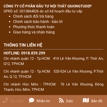
CÔNG TY CỔ PHẦN ĐẦU TƯ NỘI THẤT GIUONGTUDEP
GPKD số: 0313864826 do sở kế hoạch đầu tư cấp
Chính sách đổi trả hàng
Chính sách bảo hành - bảo trì
Phương thức thanh toán
Giao hàng và nhận hàng
THÔNG TIN LIÊN HỆ
HOTLINE: 0918.839.299
Chi nhánh quận 12 - Tp.HCM:
414 Lê Văn Khương, P. Thới An,
Q12, TPHCM
Chi nhánh quận 12 - Tp.HCM:
520-524 Lê Văn Khương, P.Thới
An, Q.12, TP.HCM
Chi nhánh Hóc Môn - TPHCM:
76 Lê Văn Khương, Đông
Thạnh, Hóc Môn, TPHCM
Gọi điện
Nhắn tin
Zalo
Bản đồ
SẢN PHẨM CỦA CHÚNG TÔI