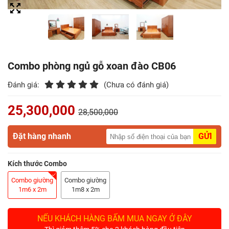
Điểm
Gỗ
Nệm
Combo phòng ngủ gỗ xoan đào CB06
Bàn
Ăn
Đánh giá:
(Chưa có đánh giá)
25,300,000
Kệ
28,500,000
Tivi
Gỗ
Đặt hàng nhanh
GỬI
Salon
Kích thước Combo
Gỗ
Combo giường
Combo giường
1m6 x 2m
1m8 x 2m
Sofa
Gỗ
NẾU KHÁCH HÀNG BẤM MUA NGAY Ở ĐÂY