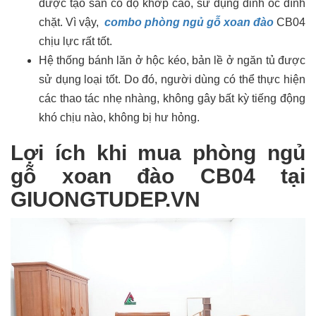
được tạo sẵn có độ khớp cao, sử dụng đinh ốc đính
chặt. Vì vậy,
combo phòng ngủ gỗ xoan đào
CB04
chịu lực rất tốt.
Hệ thống bánh lăn ở hộc kéo, bản lề ở ngăn tủ được
sử dụng loại tốt. Do đó, người dùng có thể thực hiện
các thao tác nhẹ nhàng, không gây bất kỳ tiếng động
khó chịu nào, không bị hư hỏng.
Lợi ích khi mua phòng ngủ
gỗ xoan đào CB04 tại
GIUONGTUDEP.VN