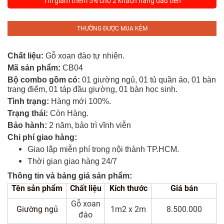
Thì giảm thêm 5% cho 2 khách hàng đầu tiên
Tủ
Rượu
THƯỜNG ĐƯỢC MUA KÈM
Tủ
Kệ
Chất liệu:
Gỗ xoan đào tự nhiên.
Thờ
Mã sản phẩm:
CB04
Bộ combo gồm có:
01 giường ngủ, 01 tủ quần áo, 01 bàn
Nội
trang điểm, 01 táp đầu giường, 01 bàn học sinh.
Thất
Tình trạng:
Hàng mới 100%.
Văn
Trạng thái:
Còn Hàng.
Phòng
Bảo hành:
2 năm, bảo trì vĩnh viễn
Chi phí giao hàng:
Sản
Giao lắp miễn phí trong nội thành TP.HCM.
Phẩm
Thời gian giao hàng 24/7
Khác
Thông tin và bảng giá sản phẩm:
Tên sản phẩm
Chất liệu
Kích thước
Giá bán
Giới
Thiệu
Gỗ xoan
Giường ngủ
1m2 x 2m
8.500.000
đào