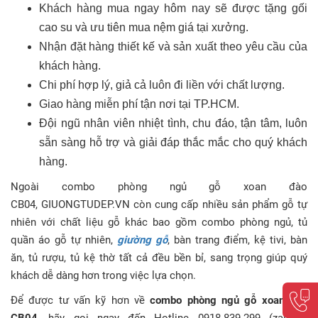
Khách hàng mua ngay hôm nay sẽ được tặng gối
cao su và ưu tiên mua nệm giá tại xưởng.
Nhận đặt hàng thiết kế và sản xuất theo yêu cầu của
khách hàng.
Chi phí hợp lý, giả cả luôn đi liền với chất lượng.
Giao hàng miễn phí tận nơi tại TP.HCM.
Đội ngũ nhân viên nhiệt tình, chu đáo, tận tâm, luôn
sẵn sàng hỗ trợ và giải đáp thắc mắc cho quý khách
hàng.
Ngoài c
ombo phòng ngủ gỗ xoan đào
CB04
, GIUONGTUDEP.VN còn cung cấp nhiều sản phẩm gỗ tự
nhiên với chất liệu gỗ khác bao gồm combo phòng ngủ, tủ
quần áo gỗ tự nhiên,
giường gỗ
, bàn trang điểm, kệ tivi, bàn
ăn, tủ rượu, tủ kệ thờ tất cả đều bền bỉ, sang trọng giúp quý
khách dễ dàng hơn trong việc lựa chọn.
Để được tư vấn kỹ hơn về
combo phòng ngủ gỗ xoan đào
CB04
, hãy gọi ngay đến Hotline 0918.839.299 (zalo) -