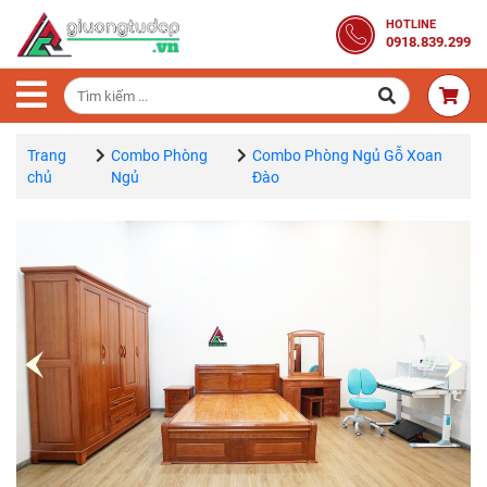
Trang
HOTLINE
0918.839.299
Chủ
Combo
Phòng
Ngủ
Trang
Combo Phòng
Combo Phòng Ngủ Gỗ Xoan
chủ
Ngủ
Đào
Giường
Gỗ
Tủ
Quần
Áo
Gỗ
Tự
Nhiên
Bàn
Trang