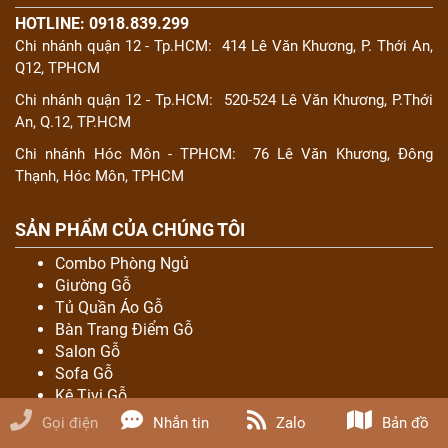
HOTLINE: 0918.839.299
Chi nhánh quận 12 - Tp.HCM:
414 Lê Văn Khương, P. Thới An,
Q12, TPHCM
Chi nhánh quận 12 - Tp.HCM:
520-524 Lê Văn Khương, P.Thới
An, Q.12, TP.HCM
Chi nhánh Hóc Môn - TPHCM:
76 Lê Văn Khương, Đông
Thạnh, Hóc Môn, TPHCM
SẢN PHẨM CỦA CHÚNG TÔI
Combo Phòng Ngủ
Giường Gỗ
Tủ Quần Áo Gỗ
Bàn Trang Điểm Gỗ
Salon Gỗ
Sofa Gỗ
Kệ Tivi Gỗ
Bàn Ăn Gỗ
Gọi điện
Nhắn tin
Zalo
Bản đồ
Tủ Rượu