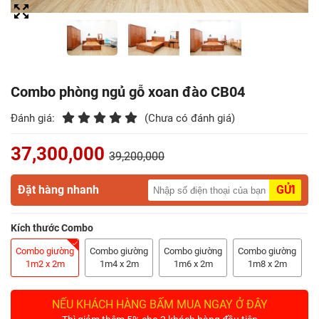
Điểm
Gỗ
Nệm
Combo phòng ngủ gỗ xoan đào CB04
Bàn
Ăn
Đánh giá:
(Chưa có đánh giá)
37,300,000
Kệ
39,200,000
Tivi
Gỗ
Đặt hàng nhanh
GỬI
Salon
Kích thước Combo
Gỗ
Combo giường
Combo giường
Combo giường
Combo giường
1m2 x 2m
1m4 x 2m
1m6 x 2m
1m8 x 2m
Sofa
Gỗ
NẾU KHÁCH HÀNG BẤM MUA NGAY Ở ĐÂY