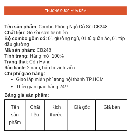
Tủ
Rượu
THƯỜNG ĐƯỢC MUA KÈM
Tủ
Combo Phòng Ngủ Gỗ Sồi CB248
Tên sản phẩm:
Kệ
Chất liệu:
Gỗ sồi sơn tự nhiên
Thờ
Bộ combo gồm có:
01 giường ngủ, 01 tủ quần áo, 01 táp
đầu giường
Mã sản phẩm:
CB248
Nội
Tình tr
ạng
:
Hàng mới 100%
Thất
Trạng thái:
Còn Hàng
Văn
Bảo hành:
2 năm, bảo trì vĩnh viễn
Phòng
Chi phí giao hàng:
Giao lắp miễn phí trong nội thành TP.HCM
Sản
Thời gian giao hàng 24/7
Phẩm
Bảng giá sản phẩm:
Khác
Tên
Chất
Kích
Giá gốc
Giá bán
Giới
sản
liệu
thước
Thiệu
phẩm