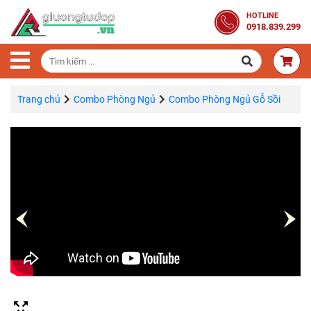
Trang
HOTLINE
0918.839.299
Chủ
Combo
Phòng
Ngủ
Trang chủ
Combo Phòng Ngủ
Combo Phòng Ngủ Gỗ Sồi
Giường
Gỗ
Tủ
Quần
Áo
Gỗ
Tự
Nhiên
Bàn
Trang