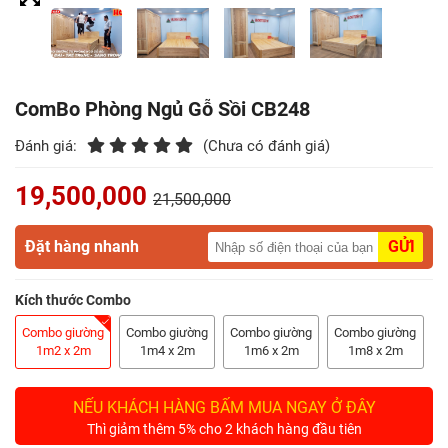
Điểm
Gỗ
Nệm
ComBo Phòng Ngủ Gỗ Sồi CB248
Bàn
Đánh giá:
(Chưa có đánh giá)
Ăn
19,500,000
21,500,000
Kệ
Tivi
Đặt hàng nhanh
GỬI
Gỗ
Kích thước Combo
Salon
Gỗ
Combo giường
Combo giường
Combo giường
Combo giường
1m2 x 2m
1m4 x 2m
1m6 x 2m
1m8 x 2m
Sofa
Gỗ
NẾU KHÁCH HÀNG BẤM MUA NGAY Ở ĐÂY
Thì giảm thêm 5% cho 2 khách hàng đầu tiên