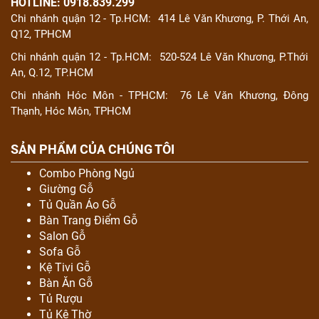
HOTLINE: 0918.839.299
Chi nhánh quận 12 - Tp.HCM:
414 Lê Văn Khương, P. Thới An,
Q12, TPHCM
Chi nhánh quận 12 - Tp.HCM:
520-524 Lê Văn Khương, P.Thới
An, Q.12, TP.HCM
Chi nhánh Hóc Môn - TPHCM:
76 Lê Văn Khương, Đông
Thạnh, Hóc Môn, TPHCM
SẢN PHẨM CỦA CHÚNG TÔI
Combo Phòng Ngủ
Giường Gỗ
Tủ Quần Áo Gỗ
Bàn Trang Điểm Gỗ
Salon Gỗ
Sofa Gỗ
Kệ Tivi Gỗ
Bàn Ăn Gỗ
Tủ Rượu
Tủ Kệ Thờ