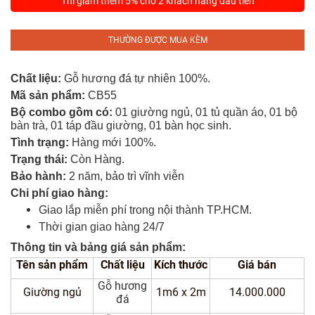
Thì giảm thêm 5% cho 2 khách hàng đầu tiên
Tủ
Rượu
THƯỜNG ĐƯỢC MUA KÈM
Tủ
Kệ
Chất liệu:
Gỗ hương đá tự nhiên 100%.
Thờ
Mã sản phẩm:
CB55
Bộ combo gồm có:
01 giường ngủ, 01 tủ quần áo, 01 bộ
Nội
bàn trà, 01 táp đầu giường, 01 bàn học sinh.
Thất
Tình trạng:
Hàng mới 100%.
Văn
Trạng thái:
Còn Hàng.
Phòng
Bảo hành:
2 năm, bảo trì vĩnh viễn
Chi phí giao hàng:
Sản
Giao lắp miễn phí trong nội thành TP.HCM.
Phẩm
Thời gian giao hàng 24/7
Khác
Thông tin và bảng giá sản phẩm:
Tên sản phẩm
Chất liệu
Kích thước
Giá bán
Giới
Thiệu
Gỗ hương
Giường ngủ
1m6 x 2m
14.000.000
đá