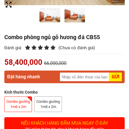
Điểm
Gỗ
Nệm
Combo phòng ngủ gỗ hương đá CB55
Bàn
Ăn
Đánh giá:
(Chưa có đánh giá)
58,400,000
Kệ
66,000,000
Tivi
Gỗ
Đặt hàng nhanh
GỬI
Salon
Kích thước Combo
Gỗ
Combo giường
Combo giường
1m6 x 2m
1m8 x 2m
Sofa
Gỗ
NẾU KHÁCH HÀNG BẤM MUA NGAY Ở ĐÂY