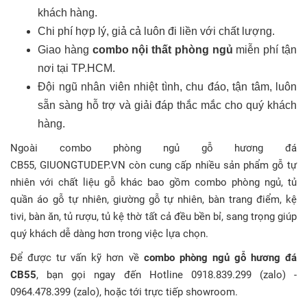
khách hàng.
Chi phí hợp lý, giả cả luôn đi liền với chất lượng.
Giao hàng
combo nội thất phòng ngủ
miễn phí tận
nơi tại TP.HCM.
Đội ngũ nhân viên nhiệt tình, chu đáo, tận tâm, luôn
sẵn sàng hỗ trợ và giải đáp thắc mắc cho quý khách
hàng.
Ngoài
combo phòng ngủ gỗ hương đá
CB55
, GIUONGTUDEP.VN còn cung cấp nhiều sản phẩm gỗ tự
nhiên với chất liệu gỗ khác bao gồm combo phòng ngủ, tủ
quần áo gỗ tự nhiên, giường gỗ tự nhiên, bàn trang điểm, kệ
tivi, bàn ăn, tủ rượu, tủ kệ thờ tất cả đều bền bỉ, sang trọng giúp
quý khách dễ dàng hơn trong việc lựa chọn.
Để được tư vấn kỹ hơn về
combo phòng ngủ gỗ hương đá
CB55
, bạn gọi ngay đến Hotline 0918.839.299 (zalo) -
0964.478.399 (zalo), hoặc tới trực tiếp showroom.