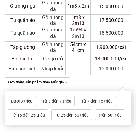
Dự
Gỗ hương
Giường ngủ
1m8 x 2m
15.000.000
Án
đá
Gỗ hương
1m8 x
Tủ quần áo
17.500.000
đá
2m13
Kiến
Gỗ hương
1m94 x
Thức
Tủ quần áo
18.500.000
đá
2m13
Gỗ hương
54cm x
Liên
Táp giường
1.900.000/cái
đá
41cm
Hệ
Bộ bàn trà
Gỗ gõ đỏ
13.000.000/cái
Bàn học sinh
Nhập khẩu
12.000.000
Xem thêm sản phẩm theo Mức giá
Dưới 3 triệu
Từ 3 đến 7 triệu
Từ 7 đến 15 triệu
Từ 15 đến 25 triệu
Từ 25 đến 50 triệu
Trên 50 triệu