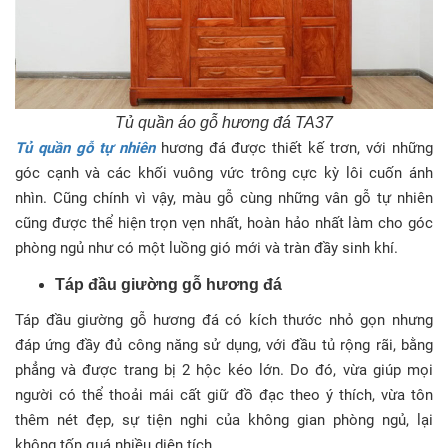
Tủ quần áo gỗ hương đá TA37
Tủ quần gỗ tự nhiên
hương đá được thiết kế trơn, với những
góc cạnh và các khối vuông vức trông cực kỳ lôi cuốn ánh
nhìn. Cũng chính vì vậy, màu gỗ cùng những vân gỗ tự nhiên
cũng được thể hiện trọn vẹn nhất, hoàn hảo nhất làm cho góc
phòng ngủ như có một luồng gió mới và tràn đầy sinh khí.
Táp đầu giường gỗ hương đá
Táp đầu giường gỗ hương đá có kích thước nhỏ gọn nhưng
đáp ứng đầy đủ công năng sử dụng, với đầu tủ rộng rãi, bằng
phẳng và được trang bị 2 hộc kéo lớn. Do đó, vừa giúp mọi
người có thể thoải mái cất giữ đồ đạc theo ý thích, vừa tôn
thêm nét đẹp, sự tiện nghi của không gian phòng ngủ, lại
không tốn quá nhiều diện tích.