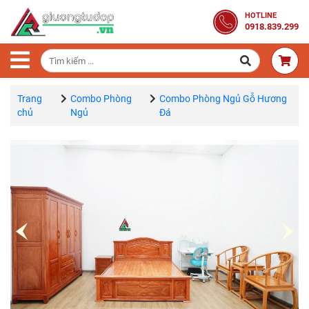
Trang
HOTLINE
0918.839.299
Chủ
Combo
Phòng
Ngủ
Trang
Combo Phòng
Combo Phòng Ngủ Gỗ Hương
chủ
Ngủ
Đá
Giường
Gỗ
Tủ
Quần
Áo
Gỗ
Tự
Nhiên
Bàn
Trang