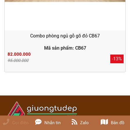
Combo phòng ngủ gỗ gõ đỏ CB67
Mã sản phẩm: CB67
82.000.000
-13%
95.000.000
Gọi điện
Nhắn tin
Zalo
Bản đồ