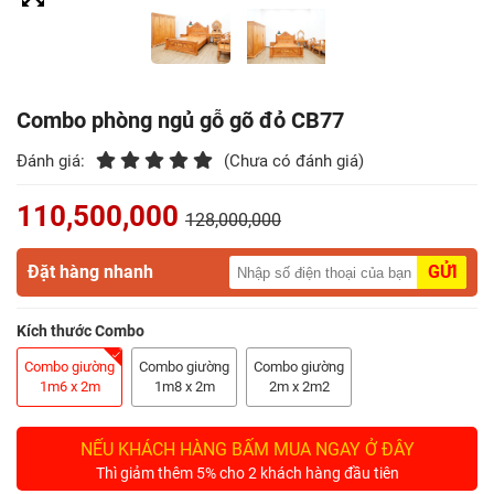
Điểm
Gỗ
Nệm
Combo phòng ngủ gỗ gõ đỏ CB77
Bàn
Đánh giá:
(Chưa có đánh giá)
Ăn
110,500,000
128,000,000
Kệ
Tivi
Đặt hàng nhanh
GỬI
Gỗ
Kích thước Combo
Salon
Gỗ
Combo giường
Combo giường
Combo giường
1m6 x 2m
1m8 x 2m
2m x 2m2
Sofa
Gỗ
NẾU KHÁCH HÀNG BẤM MUA NGAY Ở ĐÂY
Thì giảm thêm 5% cho 2 khách hàng đầu tiên