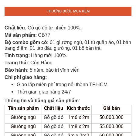
Tủ
Rượu
THƯỜNG ĐƯỢC MUA KÈM
Tủ
Chất liệu:
Gỗ gõ đỏ tự nhiên 100%.
Kệ
Mã sản phẩm:
CB77
Thờ
Bộ combo gồm có:
01 giường ngủ, 01 tủ quần áo, 01 bàn
trang điểm, 01 táp đầu giường, 01 bộ bàn trà.
Nội
Tình trạng:
Hàng mới 100%.
Thất
Trạng thái:
Còn Hàng.
Văn
Bảo hành:
5 năm, bảo trì vĩnh viễn
Phòng
Chi phí giao hàng:
Giao lắp miễn phí trong nội thành TP.HCM.
Sản
Thời gian giao hàng 24/7
Phẩm
Khác
Thông tin và bảng giá sản phẩm:
Tên sản phẩm
Chất liệu
Kích thước
Giá bán
Giới
Giường ngủ
Gỗ gõ đỏ
1m6 x 2m
50.000.000
Thiệu
Giường ngủ
Gỗ gõ đỏ
1m8 x 2m
55.000.000
Giường ngủ
Gỗ gõ đỏ
2m x 2m2
60.000.000