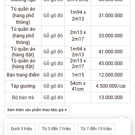
Dự
Án
Tủ quần áo
1m94 x
(hàng phổ
Gỗ gõ đỏ
31.000.000
2m13
thông)
Kiến
Tủ quần áo
Thức
2m13 x
(hàng phổ
Gỗ gõ đỏ
33.000.000
2m17
thông)
Liên
Tủ quần áo
1m94 x
Gỗ gõ đỏ
41.000.000
Hệ
(hàng đặt)
2m13
Tủ quần áo
2m13 x
Gỗ gõ đỏ
45.000.000
(hàng đặt)
2m17
Bàn trang điểm
Gỗ gõ đỏ
1m15
12.000.000
54cm x
Táp giường
Gỗ gõ đỏ
4.500.000/cái
41cm
Bộ bàn trà
Gỗ gõ đỏ
13.000.000
Xem thêm sản phẩm theo Mức giá
Dưới 3 triệu
Từ 3 đến 7 triệu
Từ 7 đến 15 triệu