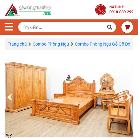
Trang
HOTLINE
0918.839.299
Chủ
Combo
Phòng
Ngủ
Trang chủ
Combo Phòng Ngủ
Combo Phòng Ngủ Gỗ Gõ Đỏ
Giường
Gỗ
Tủ
Quần
Áo
Gỗ
Tự
Nhiên
Bàn
Trang