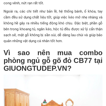
cong vênh, nứt rạn rất tốt.
Ngoài ra, các chi tiết như bản lề, hệ thống bánh, ổ khóa, tay
cầm đều sử dụng chất liệu tốt, giúp việc kéo mở nhẹ nhàng và
không hề gây ra nhiều tiếng động khó chịu. Đặc biệt, phần gỗ
bên trong khoang tủ, ngăn kéo, hộc tủ đều được xử lý cẩn thận
sạch sẽ, mặt gỗ không bị sần sùi, dễ dàng lau chùi và giúp bảo
quản những vật dụng cá nhân tốt hơn.
Vì sao nên mua combo
phòng ngủ gỗ gõ đỏ CB77 tại
GIUONGTUDEP.VN?