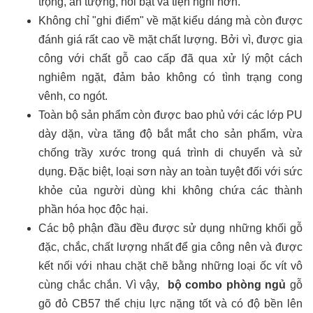
trọng, ấn tượng, nổi bật và tiện nghi hơn.
Không chỉ "ghi điểm" về mặt kiểu dáng mà còn được
đánh giá rất cao về mặt chất lượng. Bởi vì, được gia
công với chất gỗ cao cấp đã qua xử lý một cách
nghiêm ngặt, đảm bảo không có tình trạng cong
vênh, co ngót.
Toàn bộ sản phẩm còn được bao phủ với các lớp PU
dày dặn, vừa tăng độ bắt mắt cho sản phẩm, vừa
chống trầy xước trong quá trình di chuyển và sử
dụng. Đặc biệt, loại sơn này an toàn tuyệt đối với sức
khỏe của người dùng khi không chứa các thành
phần hóa học độc hại.
Các bộ phận đầu đều được sử dụng những khối gỗ
đặc, chắc, chất lượng nhất để gia công nên và được
kết nối với nhau chặt chẽ bằng những loại ốc vít vô
cùng chắc chắn. Vì vậy,
bộ combo phòng ngủ
gỗ
gõ đỏ CB57 thể chịu lực nặng tốt và có độ bền lên