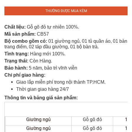
Tủ
Rượu
THƯỜNG ĐƯỢC MUA KÈM
Tủ
Chất liệu:
Gỗ gõ đỏ tự nhiên 100%.
Kệ
Mã sản phẩm:
CB57
Thờ
Bộ combo gồm có:
01 giường ngủ, 01 tủ quần áo, 01 bàn
trang điểm, 02 táp đầu giường,
01 bộ bàn trà.
Nội
Tình trạng:
Hàng mới 100%.
Thất
Trạng thái:
Còn Hàng.
Văn
Bảo hành:
5 năm, bảo trì vĩnh viễn
Phòng
Chi phí giao hàng:
Giao lắp miễn phí trong nội thành TP.HCM.
Sản
Thời gian giao hàng 24/7
Phẩm
Khác
Thông tin và bảng giá sản phẩm:
Giới
Thiệu
Giường ngủ
Gỗ gõ đỏ
1m
Giường ngủ
Gỗ gõ đỏ
1m