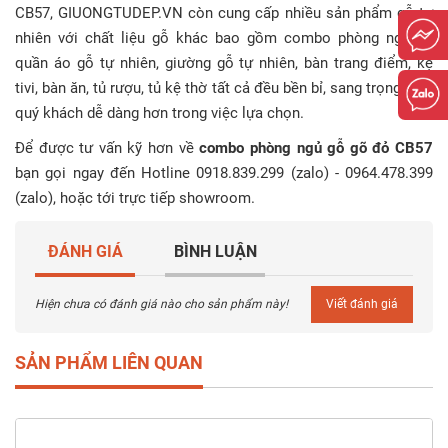
CB57
, GIUONGTUDEP.VN còn cung cấp nhiều sản phẩm gỗ tự
nhiên với chất liệu gỗ khác bao gồm combo phòng ngủ, tủ
quần áo gỗ tự nhiên, giường gỗ tự nhiên, bàn trang điểm, kệ
tivi, bàn ăn, tủ rượu, tủ kệ thờ tất cả đều bền bỉ, sang trọng giúp
quý khách dễ dàng hơn trong việc lựa chọn.
Để được tư vấn kỹ hơn về
combo phòng ngủ gỗ gõ đỏ CB57
bạn gọi ngay đến Hotline 0918.839.299 (zalo) - 0964.478.399
(zalo), hoặc tới trực tiếp showroom.
ĐÁNH GIÁ
BÌNH LUẬN
Hiện chưa có đánh giá nào cho sản phẩm này!
Viết đánh giá
SẢN PHẨM LIÊN QUAN