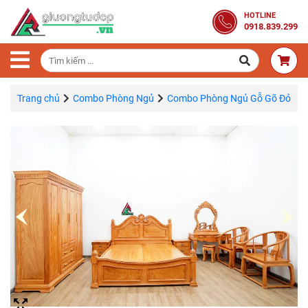
Trang
HOTLINE
0918.839.299
Chủ
Combo
Phòng
Ngủ
Trang chủ
Combo Phòng Ngủ
Combo Phòng Ngủ Gỗ Gõ Đỏ
Giường
Gỗ
Tủ
Quần
Áo
Gỗ
Tự
Nhiên
Bàn
Trang