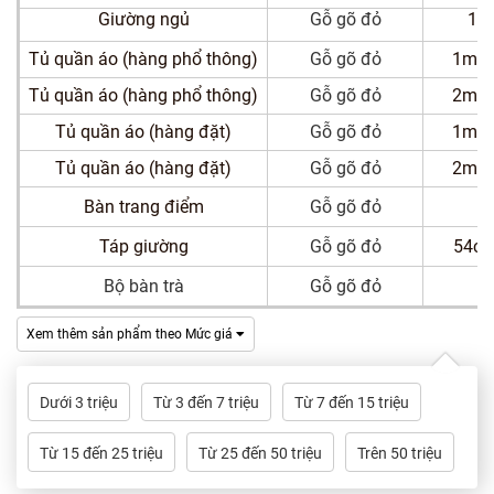
Dự
Giường ngủ
Gỗ gõ đỏ
1m
Án
Tủ quần áo (hàng phổ thông)
Gỗ gõ đỏ
1m94
Kiến
Tủ quần áo (hàng phổ thông)
Gỗ gõ đỏ
2m17
Thức
Tủ quần áo (hàng đặt)
Gỗ gõ đỏ
1m94
Tủ quần áo (hàng đặt)
Gỗ gõ đỏ
2m17
Liên
Hệ
Bàn trang điểm
Gỗ gõ đỏ
Táp giường
Gỗ gõ đỏ
54cm
Bộ bàn trà
Gỗ gõ đỏ
Xem thêm sản phẩm theo Mức giá
Dưới 3 triệu
Từ 3 đến 7 triệu
Từ 7 đến 15 triệu
Từ 15 đến 25 triệu
Từ 25 đến 50 triệu
Trên 50 triệu