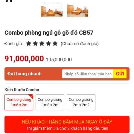
Điểm
Gỗ
Nệm
Combo phòng ngủ gỗ gõ đỏ CB57
Bàn
Đánh giá:
(Chưa có đánh giá)
Ăn
91,000,000
105,000,000
Kệ
Tivi
Đặt hàng nhanh
GỬI
Gỗ
Kích thước Combo
Salon
Gỗ
Combo giường
Combo giường
Combo giường
1m6 x 2m
1m8 x 2m
2m x 2m2
Sofa
Gỗ
NẾU KHÁCH HÀNG BẤM MUA NGAY Ở ĐÂY
Thì giảm thêm 5% cho 2 khách hàng đầu tiên