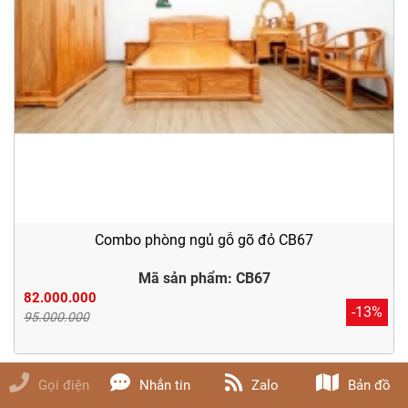
Combo phòng ngủ gỗ gõ đỏ CB67
Mã sản phẩm: CB67
82.000.000
-13%
95.000.000
Gọi điện
Nhắn tin
Zalo
Bản đồ