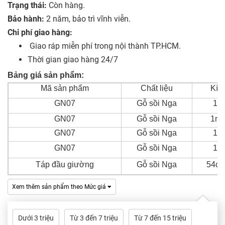
Trạng thái:
Còn hàng.
Bảo hành:
2 năm, bảo trì vĩnh viễn.
Chi phí giao hàng:
Giao ráp miễn phí trong nội thành TP.HCM.
Thời gian giao hàng 24/7
Bảng giá sản phẩm:
Mã sản phẩm
Chất liệu
Kíc
GN07
Gỗ sồi Nga
1m
GN07
Gỗ sồi Nga
1m4
GN07
Gỗ sồi Nga
1m
GN07
Gỗ sồi Nga
1m
Táp đầu giường
Gỗ sồi Nga
54cm
Xem thêm sản phẩm theo Mức giá
Dưới 3 triệu
Từ 3 đến 7 triệu
Từ 7 đến 15 triệu