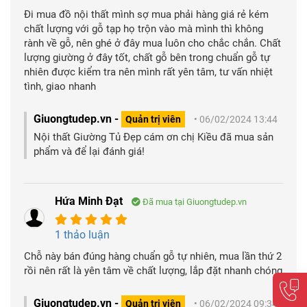
Đi mua đồ nội thất mình sợ mua phải hàng giá rẻ kém
chất lượng với gỗ tạp họ trộn vào mà mình thì không
rành về gỗ, nên ghé ở đây mua luôn cho chắc chắn. Chất
lượng giường ở đây tốt, chất gỗ bên trong chuẩn gỗ tự
nhiên được kiểm tra nên mình rất yên tâm, tư vấn nhiệt
tình, giao nhanh
Giuongtudep.vn -
Quản trị viên
• 06/02/2024 13:44
Nội thất Giường Tủ Đẹp cám ơn chị Kiều đã mua sản
phẩm và để lại đánh giá!
Hứa Minh Đạt
Đã mua tại Giuongtudep.vn
1 thảo luận
Chỗ này bán đúng hàng chuẩn gỗ tự nhiên, mua lần thứ 2
rồi nên rất là yên tâm về chất lượng, lắp đặt nhanh chóng
Giuongtudep.vn -
Quản trị viên
• 06/02/2024 09:34