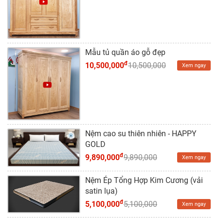
Dự
Án
Kiến
Thức
Mẫu tủ quần áo gỗ đẹp
đ
10,500,000
10,500,000
Xem ngay
Liên
Hệ
Nệm cao su thiên nhiên - HAPPY
GOLD
đ
9,890,000
9,890,000
Xem ngay
Nệm Ép Tổng Hợp Kim Cương (vải
satin lụa)
đ
5,100,000
5,100,000
Xem ngay