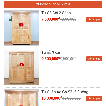
Tủ
THƯỜNG ĐƯỢC MUA KÈM
Rượu
Tủ Gỗ Sồi 2 Cánh
Tủ
đ
7,500,000
7,500,000
Xem ngay
Kệ
Thờ
Nội
Thất
Văn
Tủ gỗ 3 cánh
Phòng
đ
9,500,000
9,500,000
Xem ngay
Sản
Phẩm
Khác
Giới
Tủ Quần Áo Gỗ Sồi 3 Buồng
Thiệu
đ
10,000,000
10,000,000
Xem ngay