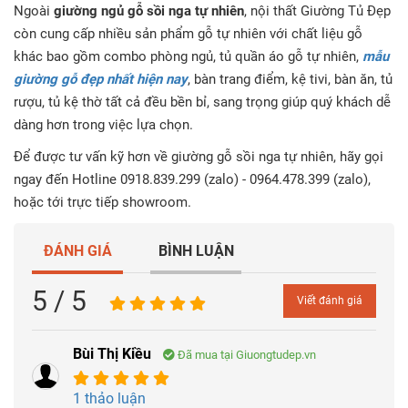
Ngoài
giường ngủ gỗ sồi nga tự nhiên
, nội thất Giường Tủ Đẹp
còn cung cấp nhiều sản phẩm gỗ tự nhiên với chất liệu gỗ
khác bao gồm combo phòng ngủ, tủ quần áo gỗ tự nhiên,
mẫu
giường gỗ đẹp nhất hiện nay
, bàn trang điểm, kệ tivi, bàn ăn, tủ
rượu, tủ kệ thờ tất cả đều bền bỉ, sang trọng giúp quý khách dễ
dàng hơn trong việc lựa chọn.
Để được tư vấn kỹ hơn về giường gỗ sồi nga tự nhiên, hãy gọi
ngay đến Hotline 0918.839.299 (zalo) - 0964.478.399 (zalo),
hoặc tới trực tiếp showroom.
ĐÁNH GIÁ
BÌNH LUẬN
5 / 5
Viết đánh giá
Bùi Thị Kiều
Đã mua tại Giuongtudep.vn
1 thảo luận