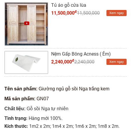
Tủ áo gỗ cửa lùa
đ
11,500,000
11,500,000
Xem ngay
Nệm Gấp Bông Acness ( Êm)
đ
2,240,000
2,240,000
Xem ngay
Tên sản phẩm:
Giường ngủ gỗ sồi Nga trắng kem
Mã sản phẩm:
GN07
Chất liệu:
Gỗ sồi Nga tự nhiên
Tình trạng:
Hàng mới 100%.
Kích thước:
1m2 x 2m; 1m4 x 2m; 1m6 x 2m; 1m8 x 2m.