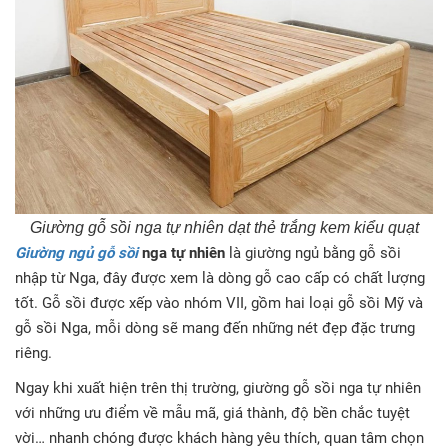
Giường gỗ sồi nga tự nhiên dạt thẻ trắng kem kiểu quạt
Giường ngủ gỗ sồi
nga tự nhiên
là giường ngủ bằng gỗ sồi
nhập từ Nga, đây được xem là dòng gỗ cao cấp có chất lượng
tốt. Gỗ sồi được xếp vào nhóm VII, gồm hai loại gỗ sồi Mỹ và
gỗ sồi Nga, mỗi dòng sẽ mang đến những nét đẹp đặc trưng
riêng.
Ngay khi xuất hiện trên thị trường, giường gỗ sồi nga tự nhiên
với những ưu điểm về mẫu mã, giá thành, độ bền chắc tuyệt
vời… nhanh chóng được khách hàng yêu thích, quan tâm chọn