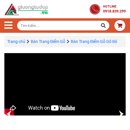
Trang
HOTLINE
0918.839.299
Chủ
Combo
Phòng
Ngủ
Trang chủ
Bàn Trang Điểm Gỗ
Bàn Trang Điểm Gỗ Gõ Đỏ
Giường
Gỗ
Tủ
Quần
Áo
Gỗ
Tự
Nhiên
Bàn
Trang