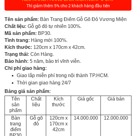
Tủ
Thì giảm thêm 5% cho 2 khách hàng đầu tiên
Rượu
Tên sản phẩm:
Bàn Trang Điểm Gỗ Gõ Đỏ Vương Miện
Tủ
Chất liệu:
Gỗ gõ đỏ tự nhiên 100%.
Kệ
Mã sản phẩm:
BP30.
Thờ
Tình trang:
Hàng mới 100%.
Kích thước:
120cm x 170cm x 42cm
.
Nội
Trạng thái:
Còn Hàng.
Thất
Bảo hành:
5 năm, bảo trì vĩnh viễn.
Văn
Chi phí giao hàng:
Phòng
Giao lắp miễn phí trong nội thành TP.HCM.
Thời gian giao hàng 24/7
Sản
Bảng giá sản phẩm:
Phẩm
Tên
Chất
Kích
Giá gốc
Giá bán
Khác
sản
liệu
thước
phẩm
Giới
Bàn
Gỗ gõ
120cm x
14.000.000
12.000.000
Thiệu
trang
đỏ
170cm x
điểm
42cm
BP30