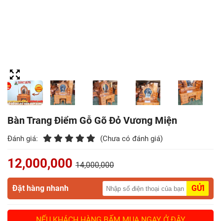
Điểm
Gỗ
Nệm
Bàn
Ăn
Kệ
Tivi
Bàn Trang Điểm Gỗ Gõ Đỏ Vương Miện
Gỗ
Đánh giá:
(Chưa có đánh giá)
Salon
12,000,000
Gỗ
14,000,000
Sofa
Đặt hàng nhanh
GỬI
Gỗ
NẾU KHÁCH HÀNG BẤM MUA NGAY Ở ĐÂY