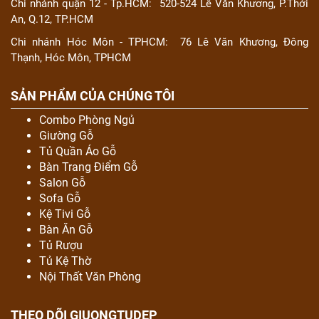
Chi nhánh quận 12 - Tp.HCM:
520-524 Lê Văn Khương, P.Thới
An, Q.12, TP.HCM
Chi nhánh Hóc Môn - TPHCM:
76 Lê Văn Khương, Đông
Thạnh, Hóc Môn, TPHCM
SẢN PHẨM CỦA CHÚNG TÔI
Combo Phòng Ngủ
Giường Gỗ
Tủ Quần Áo Gỗ
Bàn Trang Điểm Gỗ
Salon Gỗ
Sofa Gỗ
Kệ Tivi Gỗ
Bàn Ăn Gỗ
Tủ Rượu
Tủ Kệ Thờ
Nội Thất Văn Phòng
THEO DÕI GIUONGTUDEP