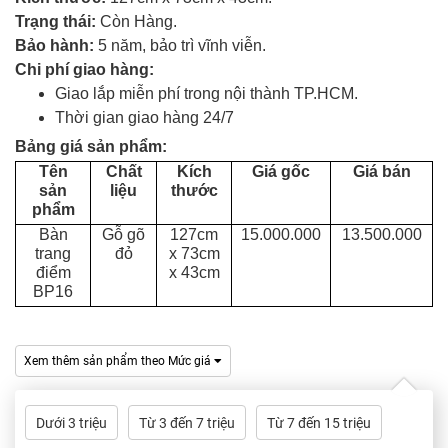
Tủ
Trạng thái:
Còn Hàng.
Rượu
Bảo hành:
5 năm, bảo trì vĩnh viễn.
Chi phí giao hàng:
Tủ
Giao lắp miễn phí trong nội thành TP.HCM.
Kệ
Thời gian giao hàng 24/7
Thờ
Bảng giá sản phẩm:
Tên
Chất
Kích
Giá gốc
Giá bán
Nội
sản
liệu
thước
Thất
phẩm
Văn
Bàn
Gỗ gõ
127cm
15.000.000
13.500.000
Phòng
trang
đỏ
x 73cm
điểm
x 43cm
Sản
BP16
Phẩm
Khác
Xem thêm sản phẩm theo Mức giá
Giới
Thiệu
Dưới 3 triệu
Từ 3 đến 7 triệu
Từ 7 đến 15 triệu