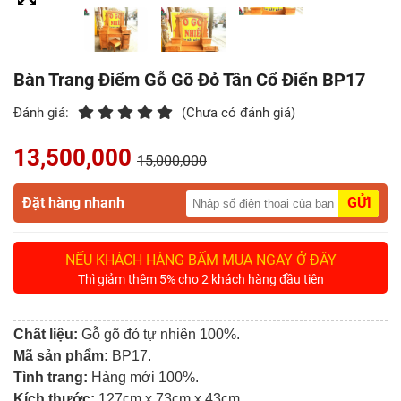
Điểm
Gỗ
Bàn Trang Điểm Gỗ Gõ Đỏ Tân Cổ Điển BP17
Nệm
Đánh giá:
(Chưa có đánh giá)
Bàn
Ăn
13,500,000
15,000,000
Kệ
Đặt hàng nhanh
GỬI
Tivi
Gỗ
NẾU KHÁCH HÀNG BẤM MUA NGAY Ở ĐÂY
Salon
Thì giảm thêm 5% cho 2 khách hàng đầu tiên
Gỗ
Chất liệu:
Gỗ gõ đỏ tự nhiên 100%.
Sofa
Mã sản phẩm:
BP17.
Gỗ
Tình trang:
Hàng mới 100%.
Kích thước:
127cm x 73cm x 43cm
.