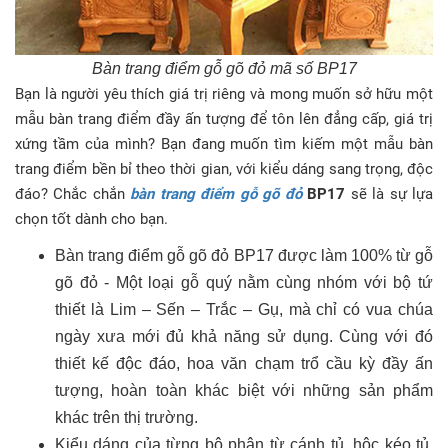
Bàn trang điểm gỗ gõ đỏ mã số BP17
Bạn là người yêu thích giá trị riêng và mong muốn sở hữu một
mẫu bàn trang điểm đầy ấn tượng để tôn lên đẳng cấp, giá trị
xứng tầm của mình? Bạn đang muốn tìm kiếm một mẫu bàn
trang điểm bền bỉ theo thời gian, với kiểu dáng sang trọng, độc
đáo? Chắc chắn
bàn trang điểm gỗ gõ đỏ
BP17
sẽ là sự lựa
chọn tốt dành cho bạn.
Bàn trang điểm gỗ gõ đỏ BP17 được làm 100% từ gỗ
gõ đỏ - Một loại gỗ quý nằm cùng nhóm với bộ tứ
thiết là Lim – Sến – Trắc – Gụ, mà chỉ có vua chúa
ngày xưa mới đủ khả năng sử dụng. Cùng với đó
thiết kế độc đáo, hoa văn chạm trổ cầu kỳ đầy ấn
tượng, hoàn toàn khác biệt với những sản phẩm
khác trên thị trường.
Kiểu dáng của từng bộ phận từ cánh tủ, hộc kéo tủ,