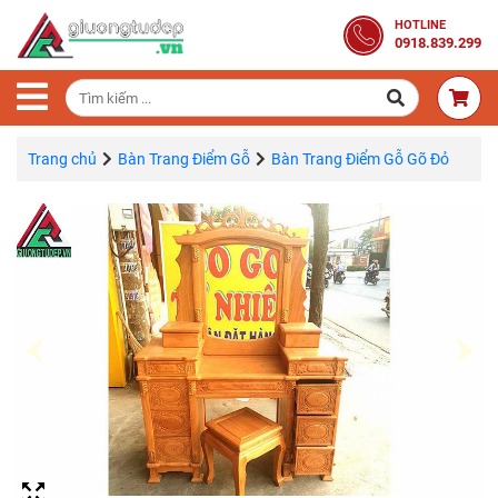
Trang
HOTLINE
0918.839.299
Chủ
Combo
Phòng
Ngủ
Trang chủ
Bàn Trang Điểm Gỗ
Bàn Trang Điểm Gỗ Gõ Đỏ
Giường
Gỗ
Tủ
Quần
Áo
Gỗ
Tự
Nhiên
Bàn
Trang