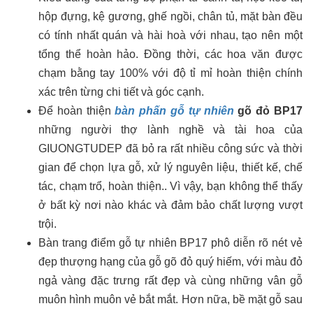
hộp đựng, kệ gương, ghế ngồi, chân tủ, mặt bàn đều
có tính nhất quán và hài hoà với nhau, tạo nên một
tổng thể hoàn hảo. Đồng thời, các hoa văn được
chạm bằng tay 100% với độ tỉ mỉ hoàn thiện chính
xác trên từng chi tiết và góc cạnh.
Để hoàn thiện
bàn phấn gỗ tự nhiên
gõ đỏ BP17
những người thợ lành nghề và tài hoa của
GIUONGTUDEP đã bỏ ra rất nhiều công sức và thời
gian để chọn lựa gỗ, xử lý nguyên liệu, thiết kế, chế
tác, chạm trổ, hoàn thiện.. Vì vậy, bạn không thể thấy
ở bất kỳ nơi nào khác và đảm bảo chất lượng vượt
trội.
Bàn trang điểm gỗ tự nhiên BP17 phô diễn rõ nét vẻ
đẹp thượng hạng của gỗ gõ đỏ quý hiếm, với màu đỏ
ngả vàng đặc trưng rất đẹp và cùng những vân gỗ
muôn hình muôn vẻ bắt mắt. Hơn nữa, bề mặt gỗ sau