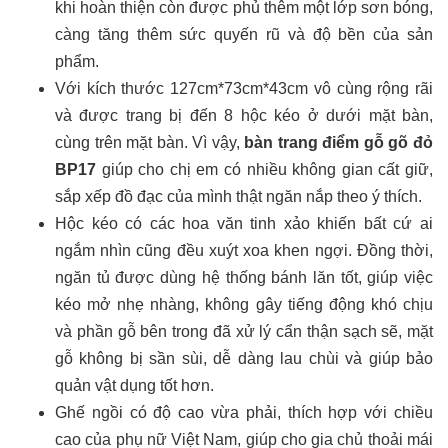
khi hoàn thiện còn được phủ thêm một lớp sơn bóng,
càng tăng thêm sức quyến rũ và độ bền của sản
phẩm.
Với kích thước 127cm*73cm*43cm vô cùng rộng rãi
và được trang bị đến 8 hộc kéo ở dưới mặt bàn,
cùng trên mặt bàn. Vì vậy,
bàn trang điểm gỗ gõ đỏ
BP17
giúp cho chị em có nhiều không gian cất giữ,
sắp xếp đồ đạc của mình thật ngăn nắp theo ý thích.
Hộc kéo có các hoa văn tinh xảo khiến bất cứ ai
ngắm nhìn cũng đều xuýt xoa khen ngợi. Đồng thời,
ngăn tủ được dùng hệ thống bánh lăn tốt, giúp việc
kéo mở nhẹ nhàng, không gây tiếng động khó chịu
và phần gỗ bên trong đã xử lý cẩn thận sạch sẽ, mặt
gỗ không bị sần sùi, dễ dàng lau chùi và giúp bảo
quản vật dụng tốt hơn.
Ghế ngồi có độ cao vừa phải, thích hợp với chiều
cao của phụ nữ Việt Nam, giúp cho gia chủ thoải mái