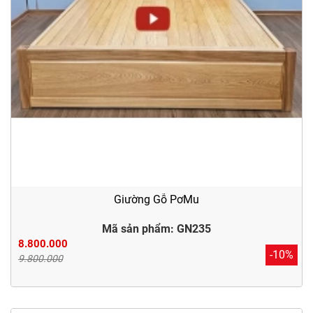
Giường Gỗ PơMu
Mã sản phẩm: GN235
8.800.000
-10%
9.800.000