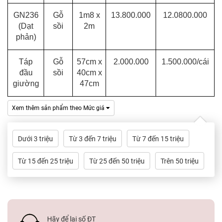
GN236
Gỗ
1m8 x
13.800.000
12.0800.000
(Dạt
sồi
2m
phản)
Táp
Gỗ
57cm x
2.000.000
1.500.000/cái
đầu
sồi
40cm x
giường
47cm
Xem thêm sản phẩm theo Mức giá
Dưới 3 triệu
Từ 3 đến 7 triệu
Từ 7 đến 15 triệu
Từ 15 đến 25 triệu
Từ 25 đến 50 triệu
Trên 50 triệu
Hãy để lại số ĐT