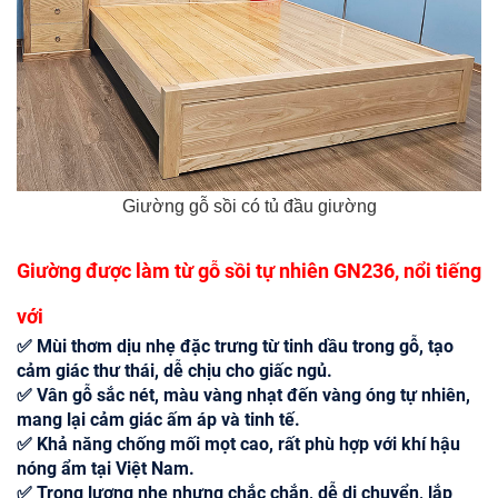
Giường gỗ sồi có tủ đầu giường
Giường được làm từ gỗ sồi tự nhiên GN236, nổi tiếng
với
✅ Mùi thơm dịu nhẹ đặc trưng từ tinh dầu trong gỗ, tạo
cảm giác thư thái, dễ chịu cho giấc ngủ.
✅ Vân gỗ sắc nét, màu vàng nhạt đến vàng óng tự nhiên,
mang lại cảm giác ấm áp và tinh tế.
✅ Khả năng chống mối mọt cao, rất phù hợp với khí hậu
nóng ẩm tại Việt Nam.
✅ Trọng lượng nhẹ nhưng chắc chắn, dễ di chuyển, lắp