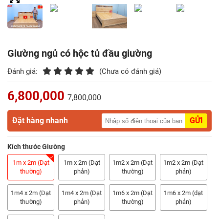
Điểm
Gỗ
Nệm
Giường ngủ có hộc tủ đầu giường
Bàn
Đánh giá:
(Chưa có đánh giá)
Ăn
6,800,000
7,800,000
Kệ
Tivi
Đặt hàng nhanh
GỬI
Gỗ
Kích thước Giường
Salon
Gỗ
1m x 2m (Dạt
1m x 2m (Dạt
1m2 x 2m (Dạt
1m2 x 2m (Dạt
thường)
phản)
thường)
phản)
Sofa
1m4 x 2m (Dạt
1m4 x 2m (Dạt
1m6 x 2m (Dạt
1m6 x 2m (dạt
Gỗ
thường)
phản)
thường)
phản)