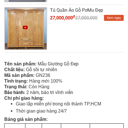
Dự
Án
Tủ Quần Áo Gỗ PơMu Đẹp
đ
27,000,000
27,000,000
Xem ngay
Kiến
Thức
Liên
Hệ
Giường Gỗ Đẹp
Tên sản phẩm:
Mẫu
Chất liệu:
Gỗ sồi tự nhiên
Mã sản phẩm:
GN236
Tình tr
ạng
:
Hàng mới 100%
Trạng thái:
Còn Hàng
Bảo hành:
2 năm, bảo trì vĩnh viễn
Chi phí giao hàng:
Giao lắp miễn phí trong nội thành TP.HCM
Thời gian giao hàng 24/7
Bảng giá sản phẩm: