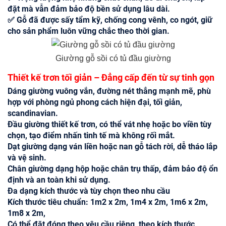
đặt mà vẫn đảm bảo độ bền sử dụng lâu dài.
✅ Gỗ đã được sấy tẩm kỹ, chống cong vênh, co ngót, giữ
cho sản phẩm luôn vững chắc theo thời gian.
Giường gỗ sồi có tủ đầu giường
Thiết kế trơn tối giản – Đẳng cấp đến từ sự tinh gọn
Dáng giường vuông vắn, đường nét thẳng mạnh mẽ, phù
hợp với phòng ngủ phong cách hiện đại, tối giản,
scandinavian.
Đầu giường thiết kế trơn, có thể vát nhẹ hoặc bo viền tùy
chọn, tạo điểm nhấn tinh tế mà không rối mắt.
Dạt giường dạng ván liền hoặc nan gỗ tách rời, dễ tháo lắp
và vệ sinh.
Chân giường dạng hộp hoặc chân trụ thấp, đảm bảo độ ổn
định và an toàn khi sử dụng.
Đa dạng kích thước và tùy chọn theo nhu cầu
Kích thước tiêu chuẩn:
1m2 x 2m,
1m4 x 2m,
1m6 x 2m,
1m8 x 2m,
Có thể đặt đóng theo yêu cầu riêng, theo kích thước