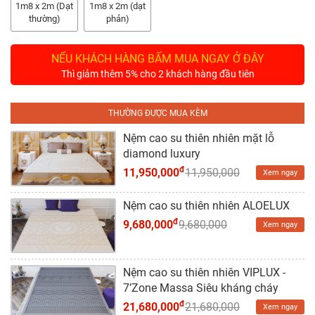
Tủ
1m8 x 2m (Dạt
1m8 x 2m (dạt
Rượu
thường)
phản)
Tủ
NẾU KHÁCH HÀNG BẤM MUA NGAY Ở ĐÂY
Kệ
Thì giảm thêm 5% cho 2 khách hàng đầu tiên
Thờ
THƯỜNG ĐƯỢC MUA KÈM
Nội
Thất
Nệm cao su thiên nhiên mặt lỗ
Văn
diamond luxury
Phòng
đ
11,950,000
11,950,000
Xem ngay
Sản
Nệm cao su thiên nhiên ALOELUX
Phẩm
đ
9,680,000
9,680,000
Xem ngay
Khác
Giới
Nệm cao su thiên nhiên VIPLUX -
Thiệu
7’Zone Massa Siêu kháng cháy
đ
21,680,000
21,680,000
Xem ngay