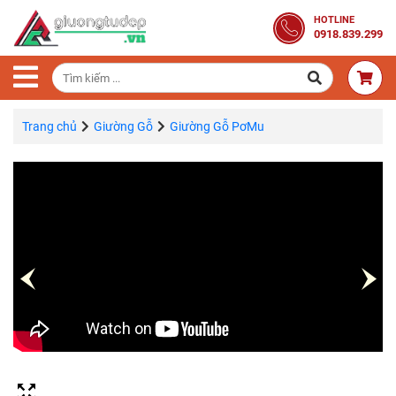
Trang
HOTLINE
0918.839.299
Chủ
Combo
Phòng
Ngủ
Trang chủ
Giường Gỗ
Giường Gỗ PơMu
Giường
Gỗ
Tủ
Quần
Áo
Gỗ
Tự
Nhiên
Bàn
Trang